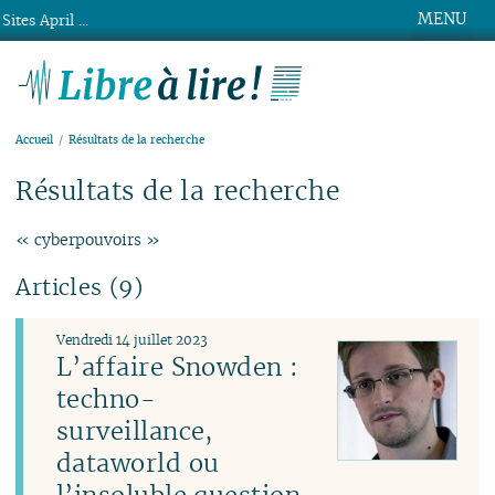
MENU
Sites April ...
Libre à lire !
Accueil
Résultats de la recherche
Résultats de la recherche
« cyberpouvoirs »
Articles (9)
Vendredi 14 juillet 2023
L’affaire Snowden :
techno-
surveillance,
dataworld ou
l’insoluble question