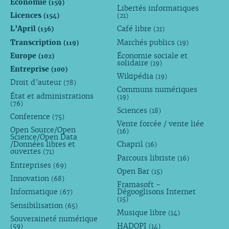
Économie
(159)
Libertés informatiques
Licences
(154)
(21)
L’April
Café libre
(136)
(21)
Transcription
Marchés publics
(119)
(19)
Europe
Économie sociale et
(102)
solidaire
(19)
Entreprise
(100)
Wikipédia
(19)
Droit d’auteur
(78)
Communs numériques
État et administrations
(19)
(76)
Sciences
(18)
Conference
(75)
Vente forcée / vente liée
Open Source/Open
(16)
Science/Open Data
/Données libres et
Chapril
(16)
ouvertes
(71)
Parcours libriste
(16)
Entreprises
(69)
Open Bar
(15)
Innovation
(68)
Framasoft -
Informatique
Dégooglisons Internet
(67)
(15)
Sensibilisation
(65)
Musique libre
(14)
Souveraineté numérique
HADOPI
(59)
(14)