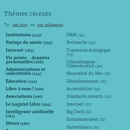
Thèmes récents
Tri
par titre
ou
par utilisation
Institutions
DRM
(423)
(34)
Partage du savoir
Recherche
(355)
(34)
Internet
Transition écologique
(283)
(33)
Vie privée - données
personnelles
Cyberattaques -
(266)
Cybersécurité
(30)
Administrations et
collectivités
Neutralité du Net
(244)
(25)
Éducation
Désinformation
(222)
(25)
Libre à vous !
Accessibilité
(210)
(23)
Associations
Standards ouverts
(200)
(22)
Le Logiciel Libre
Internet
(194)
(22)
Intelligence artificielle
Big Tech
(21)
(185)
Environnement
(21)
Divers
(160)
Surveillance
(21)