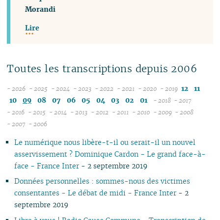
Morandi
Lire
Toutes les transcriptions depuis 2006
12
11
- 2026
- 2025
- 2024
- 2023
- 2022
- 2021
- 2020
- 2019
08
12
12
12
12
12
12
10
09
08
07
06
05
04
03
02
01
- 2018
- 2017
07
11
11
11
11
11
11
12
12
- 2016
- 2015
- 2014
- 2013
- 2012
- 2011
- 2010
- 2009
- 2008
12
06
12
10
12
10
12
10
12
10
12
10
12
10
11
04
11
12
- 2007
- 2006
11
04
05
11
10
09
11
09
10
09
11
09
11
09
11
09
10
10
11
Le numérique nous libère-t-il ou serait-il un nouvel
10
04
10
08
10
08
09
08
09
08
10
08
10
08
09
09
10
asservissement ? Dominique Cardon - Le grand face-à-
09
03
09
07
09
07
08
07
08
07
09
07
09
07
08
08
06
face - France Inter
- 2 septembre 2019
08
02
08
06
08
06
04
06
07
06
08
06
08
06
07
07
01
07
01
07
05
07
05
02
05
06
05
07
05
07
05
06
06
Données personnelles : sommes-nous des victimes
06
06
04
06
04
04
04
04
06
04
06
04
05
05
consentantes - Le débat de midi - France Inter
- 2
05
05
03
04
03
03
03
03
05
03
05
03
04
04
septembre 2019
04
04
02
03
02
02
01
02
04
02
04
02
03
03