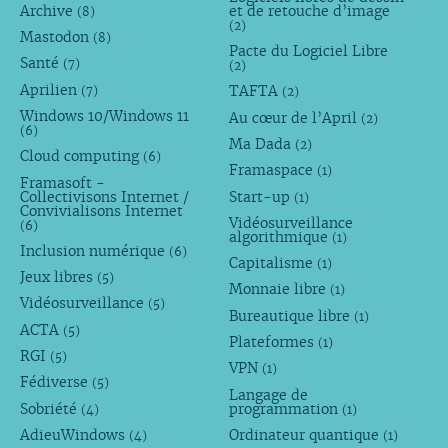
Archive
et de retouche d’image
(8)
(2)
Mastodon
(8)
Pacte du Logiciel Libre
Santé
(7)
(2)
Aprilien
TAFTA
(7)
(2)
Windows 10/Windows 11
Au cœur de l’April
(2)
(6)
Ma Dada
(2)
Cloud computing
(6)
Framaspace
(1)
Framasoft -
Collectivisons Internet /
Start-up
(1)
Convivialisons Internet
Vidéosurveillance
(6)
algorithmique
(1)
Inclusion numérique
(6)
Capitalisme
(1)
Jeux libres
(5)
Monnaie libre
(1)
Vidéosurveillance
(5)
Bureautique libre
(1)
ACTA
(5)
Plateformes
(1)
RGI
(5)
VPN
(1)
Fédiverse
(5)
Langage de
Sobriété
programmation
(4)
(1)
AdieuWindows
Ordinateur quantique
(4)
(1)