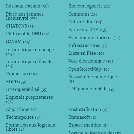
Réseaux sociaux
Brevets logiciels
(56)
(13)
Place des femmes -
Communs
(13)
Inclusivité
(55)
Culture libre
(13)
CHATONS
(51)
Parlezmoid’IA
(13)
Philosophie GNU
(47)
Évènements libristes
(12)
GAFAM
(45)
Infrastructures
(11)
Informatique en nuage
Libre en Fête
(10)
(44)
Vote électronique
Informatique déloyale
(10)
(43)
OpenStreetMap
(10)
Promotion
(40)
Écosystème numérique
RGPD
(9)
(39)
Téléphonie mobile
Interopérabilité
(9)
(35)
Logiciels propriétaires
(34)
Algorithme
Enshittification
(8)
(2)
Technopolice
Framasoft
(8)
(2)
Formation aux logiciels
Espace membre
(2)
libres
(8)
Logiciels libres de dessin