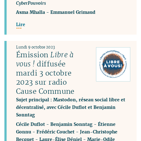
CyberPouvoirs
Asma Mhalla
-
Emmanuel Grimaud
Lire
Lundi 9 octobre 2023
Émission
Libre à
vous !
diffusée
mardi 3 octobre
2023 sur radio
Cause Commune
Sujet principal : Mastodon, réseau social libre et
décentralisé, avec Cécile Duflot et Benjamin
Sonntag
Cécile Duflot
-
Benjamin Sonntag
-
Étienne
Gonnu
-
Frédéric Couchet
-
Jean-Christophe
Becquet
-
Laure-Élise Déniel
-
Marie-Odile