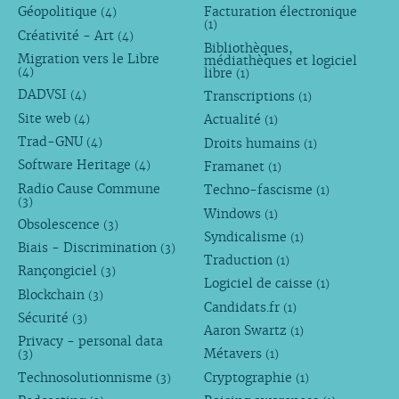
Géopolitique
Facturation électronique
(4)
(1)
Créativité - Art
(4)
Bibliothèques,
Migration vers le Libre
médiathèques et logiciel
libre
(4)
(1)
DADVSI
Transcriptions
(4)
(1)
Site web
Actualité
(4)
(1)
Trad-GNU
Droits humains
(4)
(1)
Software Heritage
Framanet
(4)
(1)
Radio Cause Commune
Techno-fascisme
(1)
(3)
Windows
(1)
Obsolescence
(3)
Syndicalisme
(1)
Biais - Discrimination
(3)
Traduction
(1)
Rançongiciel
(3)
Logiciel de caisse
(1)
Blockchain
(3)
Candidats.fr
(1)
Sécurité
(3)
Aaron Swartz
(1)
Privacy - personal data
Métavers
(3)
(1)
Technosolutionnisme
Cryptographie
(3)
(1)