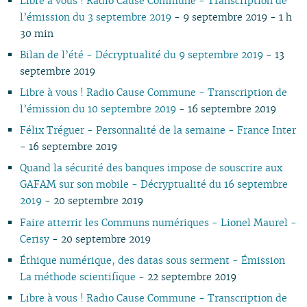
Libre à vous ! Radio Cause Commune - Transcription de
03
03
01
02
01
01
01
03
01
03
01
02
02
l’émission du 3 septembre 2019
- 9 septembre 2019 - 1 h
02
02
02
01
01
30 min
01
01
Bilan de l’été - Décryptualité du 9 septembre 2019
- 13
septembre 2019
Libre à vous ! Radio Cause Commune - Transcription de
l’émission du 10 septembre 2019
- 16 septembre 2019
Félix Tréguer - Personnalité de la semaine - France Inter
- 16 septembre 2019
Quand la sécurité des banques impose de souscrire aux
GAFAM sur son mobile - Décryptualité du 16 septembre
2019
- 20 septembre 2019
Faire atterrir les Communs numériques - Lionel Maurel -
Cerisy
- 20 septembre 2019
Éthique numérique, des datas sous serment - Émission
La méthode scientifique
- 22 septembre 2019
Libre à vous ! Radio Cause Commune - Transcription de