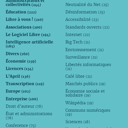
Administrations et
collectivités
Neutralité du Net
(244)
(25)
Éducation
Désinformation
(222)
(25)
Libre à vous !
Accessibilité
(210)
(23)
Associations
Standards ouverts
(200)
(22)
Le Logiciel Libre
Internet
(194)
(22)
Intelligence artificielle
Big Tech
(21)
(185)
Environnement
(21)
Divers
(160)
Surveillance
(21)
Économie
(159)
Libertés informatiques
Licences
(154)
(21)
L’April
Café libre
(136)
(21)
Transcription
Marchés publics
(119)
(19)
Europe
Économie sociale et
(102)
solidaire
(19)
Entreprise
(100)
Wikipédia
(19)
Droit d’auteur
(78)
Communs numériques
État et administrations
(19)
(76)
Sciences
(18)
Conference
(75)