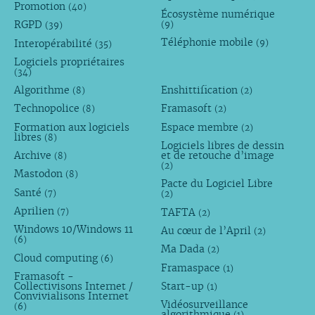
Promotion
(40)
Écosystème numérique
RGPD
(9)
(39)
Téléphonie mobile
Interopérabilité
(9)
(35)
Logiciels propriétaires
(34)
Algorithme
Enshittification
(8)
(2)
Technopolice
Framasoft
(8)
(2)
Formation aux logiciels
Espace membre
(2)
libres
(8)
Logiciels libres de dessin
Archive
et de retouche d’image
(8)
(2)
Mastodon
(8)
Pacte du Logiciel Libre
Santé
(7)
(2)
Aprilien
TAFTA
(7)
(2)
Windows 10/Windows 11
Au cœur de l’April
(2)
(6)
Ma Dada
(2)
Cloud computing
(6)
Framaspace
(1)
Framasoft -
Collectivisons Internet /
Start-up
(1)
Convivialisons Internet
Vidéosurveillance
(6)
algorithmique
(1)