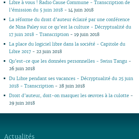
Libre à vous ! Radio Cause Commune - Transcription de
03
02
01
01
01
03
01
03
01
01
01
02
02
l’émission du 5 juin 2018
- 14 juin 2018
02
02
01
01
01
La réforme du droit d’auteur éclairé par une conférence
de Nina Paley sur ce qu’est la culture - Décryptualité du
17 juin 2018 - Transcription
- 19 juin 2018
La place du logiciel libre dans la société - Capitole du
Libre 2017
- 22 juin 2018
Qu’est-ce que les données personnelles - Swiss Tangu
-
26 juin 2018
Du Libre pendant ses vacances - Décryptualité du 25 juin
2018 - Transcription
- 28 juin 2018
Droit d’auteur, doit-on marquer les œuvres à la culotte
-
29 juin 2018
Actualités