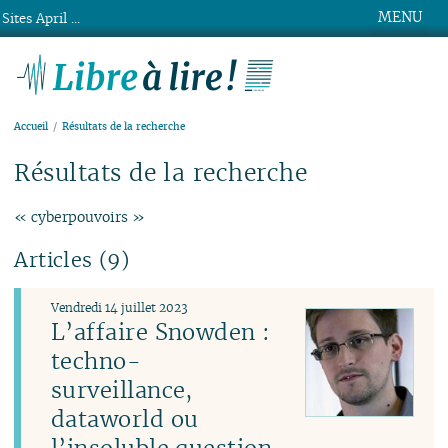
MENU
Sites April ...
Libre à lire !
Accueil
Résultats de la recherche
Résultats de la recherche
« cyberpouvoirs »
Articles (9)
Vendredi 14 juillet 2023
L’affaire Snowden :
techno-
surveillance,
dataworld ou
l’insoluble question