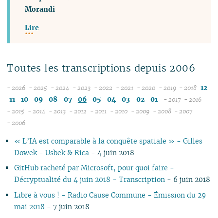
Morandi
Lire
Toutes les transcriptions depuis 2006
12
- 2026
- 2025
- 2024
- 2023
- 2022
- 2021
- 2020
- 2019
- 2018
08
12
12
12
12
12
12
12
11
10
09
08
07
06
05
04
03
02
01
- 2017
- 2016
07
11
11
11
11
11
11
11
12
12
- 2015
- 2014
- 2013
- 2012
- 2011
- 2010
- 2009
- 2008
- 2007
12
06
12
10
12
10
12
10
12
10
12
10
04
10
12
10
11
04
11
- 2006
11
05
10
11
09
10
09
11
09
11
09
11
09
09
11
09
10
10
« L’IA est comparable à la conquête spatiale » - Gilles
10
04
10
08
09
08
09
08
10
08
10
08
08
10
08
09
09
Dowek - Usbek & Rica
- 4 juin 2018
09
03
09
07
08
07
08
07
09
07
09
07
07
06
07
08
08
08
02
08
06
04
06
07
06
08
06
08
06
06
01
06
07
07
GitHub racheté par Microsoft, pour quoi faire -
07
01
07
05
02
05
06
05
07
05
07
05
05
05
06
06
Décryptualité du 4 juin 2018 - Transcription
- 6 juin 2018
06
06
04
04
04
04
06
04
06
04
04
04
05
05
Libre à vous ! - Radio Cause Commune - Émission du 29
05
04
03
03
03
03
05
03
05
03
03
03
04
04
mai 2018
- 7 juin 2018
04
03
02
02
01
02
04
02
04
02
02
02
03
03