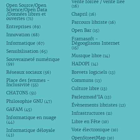
Vente forcée / vente liée
Open Source/Open
(16)
Science/Open Data
/Données libres et
Chapril
(16)
ouvertes
(71)
Parcours libriste
(16)
Entreprises
(69)
Open Bar
(15)
Innovation
(68)
Framasoft -
Informatique
Dégooglisons Internet
(67)
(15)
Sensibilisation
(65)
Musique libre
(14)
Souveraineté numérique
HADOPI
(59)
(14)
Réseaux sociaux
Brevets logiciels
(56)
(13)
Place des femmes -
Communs
(13)
Inclusivité
(55)
Culture libre
(13)
CHATONS
(51)
Parlezmoid’IA
(13)
Philosophie GNU
(47)
Évènements libristes
(12)
GAFAM
(45)
Infrastructures
(11)
Informatique en nuage
Libre en Fête
(10)
(44)
Vote électronique
Informatique déloyale
(10)
(43)
OpenStreetMap
(10)