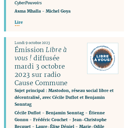
CyberPouvoirs
Asma Mhalla
-
Michel Goya
Lire
Lundi 9 octobre 2023
Émission
Libre à
vous !
diffusée
mardi 3 octobre
2023 sur radio
Cause Commune
Sujet principal : Mastodon, réseau social libre et
décentralisé, avec Cécile Duflot et Benjamin
Sonntag
Cécile Duflot
-
Benjamin Sonntag
-
Étienne
Gonnu
-
Frédéric Couchet
-
Jean-Christophe
Becquet
-
Laure-Élise Déniel
-
Marie-Odile