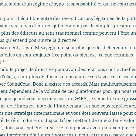
néficiaient d’un régime d’hypo-responsabilité et qui ne contract
un point d’équilibre entre des revendications légitimes de la par
nant] vis-à-vis d’entités qui n’étaient pas de simples prestatair
plus des éditeurs au sens traditionnel comme peuvent l’être un
ussi qu’entend poursuivre la directive.
justement, David El Sayegh, qui sont plus que des hébergeurs mais
qu’elles en sont toujours à ce point ou bien est-ce que certain
s ?
ndu le projet de directive pour avoir des relations contractuelles
be, ça fait plus de dix ans qu’on a un accord avec cette société
vec SoundCoud. Donc il existe des accords. Mais malheureusement
issent dépendent de la volonté de ces plateformes pour qui nous 
re que quand vous négociez avec un GAFA, je veux dire une gross
e de l’Internet, note de l’intervenant], et que vous représentez
ns une stratégie internationale et vous êtes souvent laissé pour 
é de réintroduire un dispositif permettant de mieux faire valoir
 donc vous qui êtes créatrice, qui pouvez avoir par exemple cer
as forcément d’ailleurs à votre insu, peut-être aussi parce que 