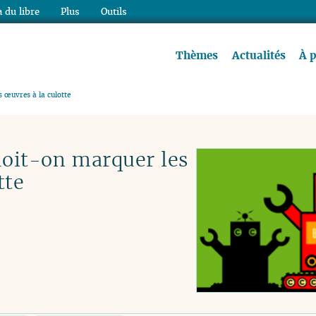
 du libre
Plus
Outils
re à lire !
Thèmes
Actualités
À 
s œuvres à la culotte
doit-on marquer les
tte