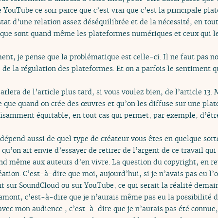
e YouTube ce soir parce que c’est vrai que c’est la principale pla
at d’une relation assez déséquilibrée et de la nécessité, en tout 
rs que sont quand même les plateformes numériques et ceux qui 
ent, je pense que la problématique est celle-ci. Il ne faut pas 
 de la régulation des plateformes. Et on a parfois le sentiment qu’
rlera de l’article plus tard, si vous voulez bien, de l’article 13
ée que quand on crée des œuvres et qu’on les diffuse sur une p
isamment équitable, en tout cas qui permet, par exemple, d’êtr
dépend aussi de quel type de créateur vous êtes en quelque sort
qu’on ait envie d’essayer de retirer de l’argent de ce travail qui 
and même aux auteurs d’en vivre. La question du copyright, en re
réation. C’est-à-dire que moi, aujourd’hui, si je n’avais pas eu l
nt sur SoundCloud ou sur YouTube, ce qui serait la réalité demain 
n amont, c’est-à-dire que je n’aurais même pas eu la possibilité
 avec mon audience ; c’est-à-dire que je n’aurais pas été connue