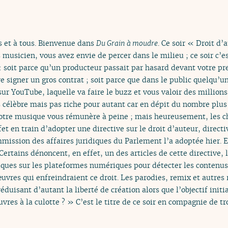
s et à tous. Bienvenue dans
Du Grain à moudre
. Ce soir « Droit d
 musicien, vous avez envie de percer dans le milieu ; ce soir c’es
: soit parce qu’un producteur passait par hasard devant votre pre
e signer un gros contrat ; soit parce que dans le public quelqu’u
ur YouTube, laquelle va faire le buzz et vous valoir des million
 célèbre mais pas riche pour autant car en dépit du nombre plus 
votre musique vous rémunère à peine ; mais heureusement, les c
et en train d’adopter une directive sur le droit d’auteur, direct
mmission des affaires juridiques du Parlement l’a adoptée hier. 
Certains dénoncent, en effet, un des articles de cette directive, l’
iques sur les plateformes numériques pour détecter les contenus 
œuvres qui enfreindraient ce droit. Les parodies, remix et autres 
éduisant d’autant la liberté de création alors que l’objectif initi
res à la culotte ? » C’est le titre de ce soir en compagnie de t