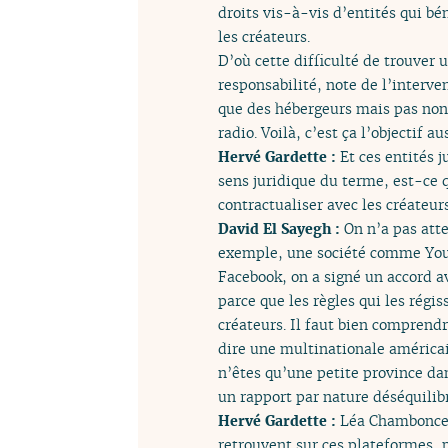
droits vis-à-vis d’entités qui bé
les créateurs.
D’où cette difficulté de trouver 
responsabilité, note de l’interve
que des hébergeurs mais pas non 
radio. Voilà, c’est ça l’objectif a
Hervé Gardette :
Et ces entités 
sens juridique du terme, est-ce 
contractualiser avec les créateur
David El Sayegh :
On n’a pas atte
exemple, une société comme YouTu
Facebook, on a signé un accord a
parce que les règles qui les rég
créateurs. Il faut bien comprend
dire une multinationale américain
n’êtes qu’une petite province da
un rapport par nature déséquilibr
Hervé Gardette :
Léa Chamboncel,
retrouvent sur ces plateformes, p