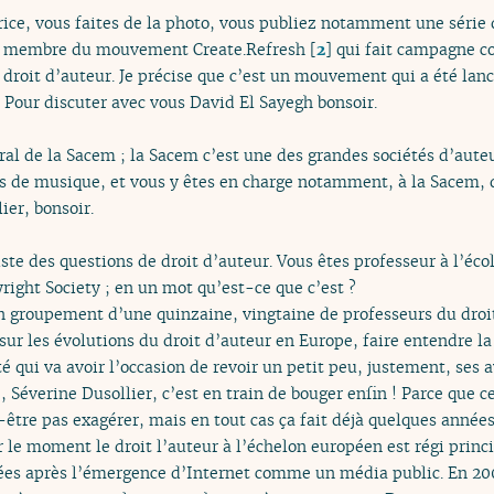
rice, vous faites de la photo, vous publiez notamment une série 
s membre du mouvement Create.Refresh
[
2
]
qui fait campagne con
 droit d’auteur. Je précise que c’est un mouvement qui a été lan
e. Pour discuter avec vous David El Sayegh bonsoir.
ral de la Sacem ; la Sacem c’est une des grandes sociétés d’aute
s de musique, et vous y êtes en charge notamment, à la Sacem, de
ier, bonsoir.
iste des questions de droit d’auteur. Vous êtes professeur à l’éco
right Society ; en un mot qu’est-ce que c’est ?
un groupement d’une quinzaine, vingtaine de professeurs du droi
ur les évolutions du droit d’auteur en Europe, faire entendre la
té qui va avoir l’occasion de revoir un petit peu, justement, ses a
, Séverine Dusollier, c’est en train de bouger enfin ! Parce que c
ut-être pas exagérer, mais en tout cas ça fait déjà quelques année
r le moment le droit l’auteur à l’échelon européen est régi prin
ées après l’émergence d’Internet comme un média public. En 2001