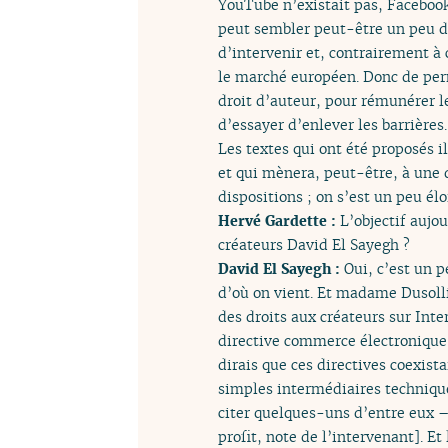
YouTube n’existait pas, Facebook
peut sembler peut-être un peu d
d’intervenir et, contrairement à c
le marché européen. Donc de per
droit d’auteur, pour rémunérer le
d’essayer d’enlever les barrières.
Les textes qui ont été proposés i
et qui mènera, peut-être, à une d
dispositions ; on s’est un peu élo
Hervé Gardette :
L’objectif aujo
créateurs David El Sayegh ?
David El Sayegh :
Oui, c’est un p
d’où on vient. Et madame Dusollie
des droits aux créateurs sur Inte
directive commerce électronique, 
dirais que ces directives coexis
simples intermédiaires technique
citer quelques-uns d’entre eux –
profit, note de l’intervenant]. E