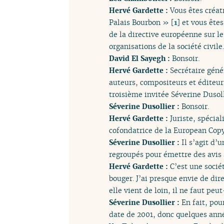
Hervé Gardette :
Vous êtes créat
Palais Bourbon »
[
1
]
et vous ête
de la directive européenne sur le
organisations de la société civil
David El Sayegh :
Bonsoir.
Hervé Gardette :
Secrétaire géné
auteurs, compositeurs et éditeur
troisième invitée Séverine Dusoll
Séverine Dusollier :
Bonsoir.
Hervé Gardette :
Juriste, spécial
cofondatrice de la European Copy
Séverine Dusollier :
Il s’agit d’
regroupés pour émettre des avis s
Hervé Gardette :
C’est une socié
bouger. J’ai presque envie de dire
elle vient de loin, il ne faut pe
Séverine Dusollier :
En fait, pou
date de 2001, donc quelques ann