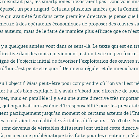
 n’existait pas, les smartphones n’existaient pas. Donc vous im
épassé, un peu ringard. Cela fait plusieurs années que la Comm
e qui avait été fait dans cette première directive, je pense que l
mettre à des opérateurs économiques de proposer des œuvres sur
s auteurs, mais de le faire de manière plus efficace que ce n’est 
l y a quelques années vont dans ce sens-là. Le texte qui est en t
irective dans les mois qui viennent, est un texte un peu fourre-t
igné de l’objectif initial de favoriser l’exploitation des œuvres s
urd’hui c’est peut-être quoi ? De mieux réguler et de mieux har
eu l’objectif. Mais peut-être pour comprendre où l’on va il est né
r l’a très bien expliqué. Il y avait d’abord une directive de 2001 
rnet, mais en parallèle il y a eu une autre directive très import
qui organisait un système d’irresponsabilité pour les prestataire
taient pacifiquement jusqu’au moment où certains acteurs de l’Int
s, qui étaient en réalité de véritables diffuseurs – YouTube, 
 sont devenus de véritables diffuseurs [ont utilisé cette direct
t là, on a eu une problématique très forte pour les créateurs, c