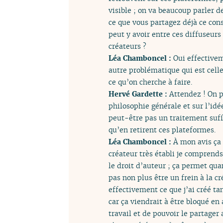
visible ; on va beaucoup parler d
ce que vous partagez déjà ce const
peut y avoir entre ces diffuseu
créateurs ?
Léa Chamboncel :
Oui effectivem
autre problématique qui est celle
ce qu’on cherche à faire.
Hervé Gardette :
Attendez ! On pa
philosophie générale et sur l’id
peut-être pas un traitement suff
qu’en retirent ces plateformes.
Léa Chamboncel :
À mon avis ça 
créateur très établi je comprends 
le droit d’auteur ; ça permet qu
pas non plus être un frein à la c
effectivement ce que j’ai créé ta
car ça viendrait à être bloqué e
travail et de pouvoir le partager