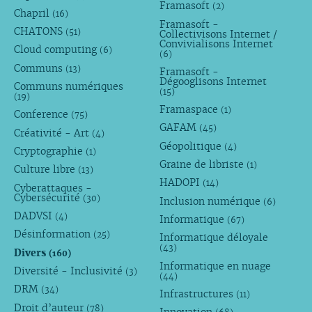
Framasoft
(2)
Chapril
(16)
Framasoft -
CHATONS
(51)
Collectivisons Internet /
Convivialisons Internet
Cloud computing
(6)
(6)
Communs
(13)
Framasoft -
Dégooglisons Internet
Communs numériques
(15)
(19)
Framaspace
(1)
Conference
(75)
GAFAM
(45)
Créativité - Art
(4)
Géopolitique
(4)
Cryptographie
(1)
Graine de libriste
(1)
Culture libre
(13)
HADOPI
(14)
Cyberattaques -
Cybersécurité
(30)
Inclusion numérique
(6)
DADVSI
(4)
Informatique
(67)
Désinformation
(25)
Informatique déloyale
(43)
Divers
(160)
Informatique en nuage
Diversité - Inclusivité
(3)
(44)
DRM
(34)
Infrastructures
(11)
Droit d’auteur
(78)