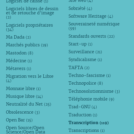
Site web
Logiciel de caisse
(4)
(1)
Sobriété
Logiciels libres de dessin
(4)
et de retouche d’image
Software Heritage
(4)
(2)
Souveraineté numérique
Logiciels propriétaires
(59)
(34)
Standards ouverts
(22)
Ma Dada
(2)
Start-up
(1)
Marchés publics
(19)
Surveillance
(21)
Mastodon
(8)
Syndicalisme
(1)
Médecine
(1)
TAFTA
(2)
Métavers
(1)
Techno-fascisme
(1)
Migration vers le Libre
(4)
Technopolice
(8)
Monnaie libre
(1)
Technosolutionnisme
(3)
Musique libre
(14)
Téléphonie mobile
(9)
Neutralité du Net
(25)
Trad-GNU
(4)
Obsolescence
(3)
Traduction
(1)
Open Bar
(15)
Transcription
(119)
Open Source/Open
Transcriptions
(1)
Science/Open Data