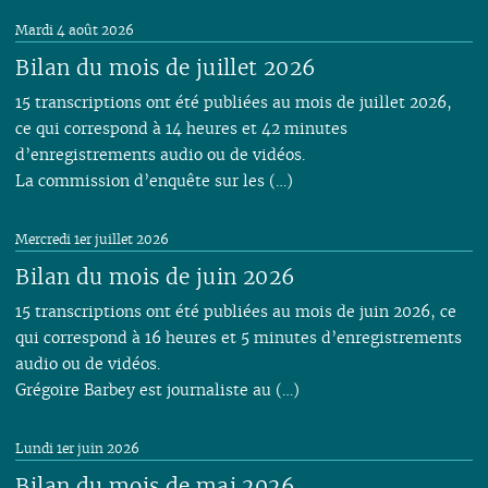
02
02
02
01
01
01
03
01
03
01
01
01
01
Mardi 4 août 2026
01
01
02
Bilan du mois de juillet 2026
01
15 transcriptions ont été publiées au mois de juillet 2026,
ce qui correspond à 14 heures et 42 minutes
d’enregistrements audio ou de vidéos.
La commission d’enquête sur les (…)
Mercredi 1er juillet 2026
Bilan du mois de juin 2026
15 transcriptions ont été publiées au mois de juin 2026, ce
qui correspond à 16 heures et 5 minutes d’enregistrements
audio ou de vidéos.
Grégoire Barbey est journaliste au (…)
Lundi 1er juin 2026
Bilan du mois de mai 2026