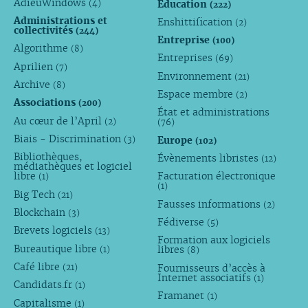
AdieuWindows
Éducation
(4)
(222)
Administrations et
Enshittification
(2)
collectivités
(244)
Entreprise
(100)
Algorithme
(8)
Entreprises
(69)
Aprilien
(7)
Environnement
(21)
Archive
(8)
Espace membre
(2)
Associations
(200)
État et administrations
Au cœur de l’April
(2)
(76)
Biais - Discrimination
Europe
(3)
(102)
Bibliothèques,
Évènements libristes
(12)
médiathèques et logiciel
libre
Facturation électronique
(1)
(1)
Big Tech
(21)
Fausses informations
(2)
Blockchain
(3)
Fédiverse
(5)
Brevets logiciels
(13)
Formation aux logiciels
Bureautique libre
libres
(1)
(8)
Café libre
Fournisseurs d’accès à
(21)
Internet associatifs
(1)
Candidats.fr
(1)
Framanet
(1)
Capitalisme
(1)