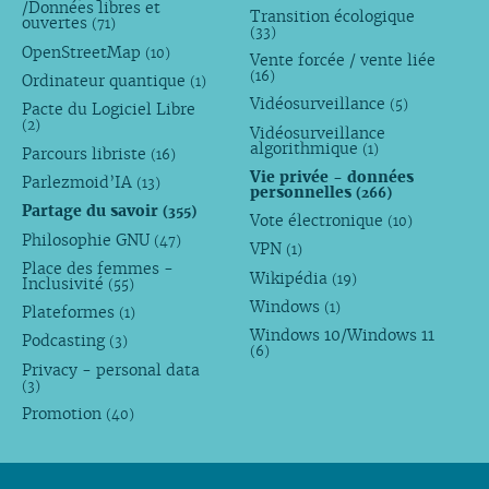
/Données libres et
Transition écologique
ouvertes
(71)
(33)
OpenStreetMap
(10)
Vente forcée / vente liée
(16)
Ordinateur quantique
(1)
Vidéosurveillance
(5)
Pacte du Logiciel Libre
(2)
Vidéosurveillance
algorithmique
(1)
Parcours libriste
(16)
Vie privée - données
Parlezmoid’IA
(13)
personnelles
(266)
Partage du savoir
(355)
Vote électronique
(10)
Philosophie GNU
(47)
VPN
(1)
Place des femmes -
Wikipédia
(19)
Inclusivité
(55)
Windows
(1)
Plateformes
(1)
Windows 10/Windows 11
Podcasting
(3)
(6)
Privacy - personal data
(3)
Promotion
(40)