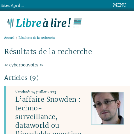
MENU
Sites April ...
Libre à lire !
Accueil
Résultats de la recherche
Résultats de la recherche
« cyberpouvoirs »
Articles (9)
Vendredi 14 juillet 2023
L’affaire Snowden :
techno-
surveillance,
dataworld ou
l’insoluble question