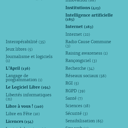
Innovation
(68)
Institutions
(423)
Intelligence artificielle
(185)
Internet
(283)
Internet
(22)
Interopérabilité
Radio Cause Commune
(35)
(3)
Jeux libres
(5)
Raising awareness
(1)
Journalisme et logiciels
Rançongiciel
(1)
(3)
L’April
Recherche
(136)
(34)
Langage de
Réseaux sociaux
(56)
programmation
(1)
RGI
(5)
Le Logiciel Libre
(194)
RGPD
(39)
Libertés informatiques
Santé
(7)
(21)
Sciences
Libre à vous !
(18)
(210)
Sécurité
Libre en Fête
(3)
(10)
Sensibilisation
Licences
(65)
(154)