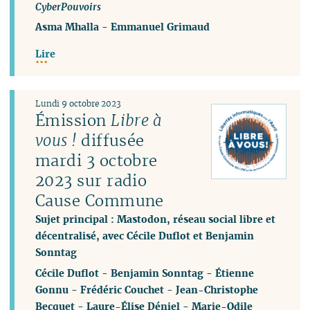
CyberPouvoirs
Asma Mhalla
-
Emmanuel Grimaud
Lire
Lundi 9 octobre 2023
Émission
Libre à
vous !
diffusée
mardi 3 octobre
2023 sur radio
Cause Commune
Sujet principal : Mastodon, réseau social libre et
décentralisé, avec Cécile Duflot et Benjamin
Sonntag
Cécile Duflot
-
Benjamin Sonntag
-
Étienne
Gonnu
-
Frédéric Couchet
-
Jean-Christophe
Becquet
-
Laure-Élise Déniel
-
Marie-Odile