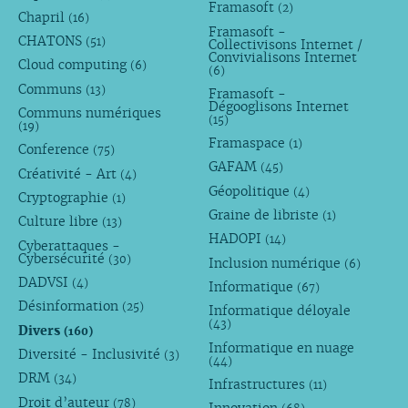
Framasoft
(2)
Chapril
(16)
Framasoft -
CHATONS
(51)
Collectivisons Internet /
Convivialisons Internet
Cloud computing
(6)
(6)
Communs
(13)
Framasoft -
Dégooglisons Internet
Communs numériques
(15)
(19)
Framaspace
(1)
Conference
(75)
GAFAM
(45)
Créativité - Art
(4)
Géopolitique
(4)
Cryptographie
(1)
Graine de libriste
(1)
Culture libre
(13)
HADOPI
(14)
Cyberattaques -
Cybersécurité
(30)
Inclusion numérique
(6)
DADVSI
(4)
Informatique
(67)
Désinformation
(25)
Informatique déloyale
(43)
Divers
(160)
Informatique en nuage
Diversité - Inclusivité
(3)
(44)
DRM
(34)
Infrastructures
(11)
Droit d’auteur
(78)