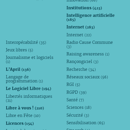
Innovation
(68)
Institutions
(423)
Intelligence artificielle
(185)
Internet
(283)
Internet
(22)
Interopérabilité
Radio Cause Commune
(35)
(3)
Jeux libres
(5)
Raising awareness
(1)
Journalisme et logiciels
Rançongiciel
(1)
(3)
L’April
Recherche
(136)
(34)
Langage de
Réseaux sociaux
(56)
programmation
(1)
RGI
(5)
Le Logiciel Libre
(194)
RGPD
(39)
Libertés informatiques
Santé
(7)
(21)
Sciences
Libre à vous !
(18)
(210)
Sécurité
Libre en Fête
(3)
(10)
Sensibilisation
Licences
(65)
(154)