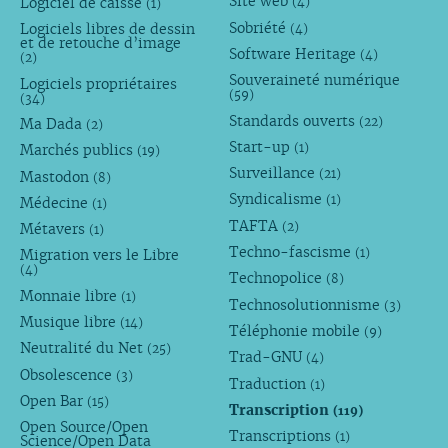
Site web
Logiciel de caisse
(4)
(1)
Sobriété
Logiciels libres de dessin
(4)
et de retouche d’image
Software Heritage
(4)
(2)
Souveraineté numérique
Logiciels propriétaires
(59)
(34)
Standards ouverts
(22)
Ma Dada
(2)
Start-up
(1)
Marchés publics
(19)
Surveillance
(21)
Mastodon
(8)
Syndicalisme
(1)
Médecine
(1)
TAFTA
(2)
Métavers
(1)
Techno-fascisme
(1)
Migration vers le Libre
(4)
Technopolice
(8)
Monnaie libre
(1)
Technosolutionnisme
(3)
Musique libre
(14)
Téléphonie mobile
(9)
Neutralité du Net
(25)
Trad-GNU
(4)
Obsolescence
(3)
Traduction
(1)
Open Bar
(15)
Transcription
(119)
Open Source/Open
Transcriptions
(1)
Science/Open Data