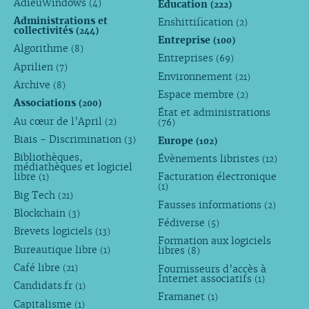
AdieuWindows
Éducation
(4)
(222)
Administrations et
Enshittification
(2)
collectivités
(244)
Entreprise
(100)
Algorithme
(8)
Entreprises
(69)
Aprilien
(7)
Environnement
(21)
Archive
(8)
Espace membre
(2)
Associations
(200)
État et administrations
Au cœur de l’April
(2)
(76)
Biais - Discrimination
Europe
(3)
(102)
Bibliothèques,
Évènements libristes
(12)
médiathèques et logiciel
libre
Facturation électronique
(1)
(1)
Big Tech
(21)
Fausses informations
(2)
Blockchain
(3)
Fédiverse
(5)
Brevets logiciels
(13)
Formation aux logiciels
Bureautique libre
libres
(1)
(8)
Café libre
Fournisseurs d’accès à
(21)
Internet associatifs
(1)
Candidats.fr
(1)
Framanet
(1)
Capitalisme
(1)