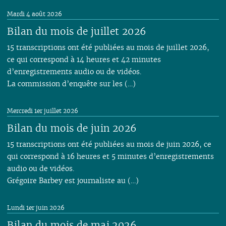
02
02
02
01
01
01
03
01
03
01
01
01
01
Mardi 4 août 2026
01
01
02
Bilan du mois de juillet 2026
01
15 transcriptions ont été publiées au mois de juillet 2026,
ce qui correspond à 14 heures et 42 minutes
d’enregistrements audio ou de vidéos.
La commission d’enquête sur les (…)
Mercredi 1er juillet 2026
Bilan du mois de juin 2026
15 transcriptions ont été publiées au mois de juin 2026, ce
qui correspond à 16 heures et 5 minutes d’enregistrements
audio ou de vidéos.
Grégoire Barbey est journaliste au (…)
Lundi 1er juin 2026
Bilan du mois de mai 2026