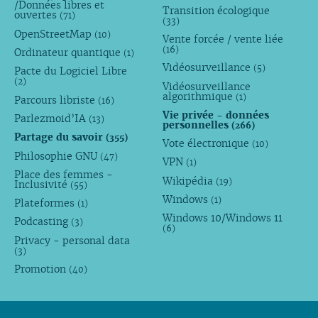
/Données libres et
Transition écologique
ouvertes
(71)
(33)
OpenStreetMap
(10)
Vente forcée / vente liée
(16)
Ordinateur quantique
(1)
Vidéosurveillance
(5)
Pacte du Logiciel Libre
(2)
Vidéosurveillance
algorithmique
(1)
Parcours libriste
(16)
Vie privée - données
Parlezmoid’IA
(13)
personnelles
(266)
Partage du savoir
(355)
Vote électronique
(10)
Philosophie GNU
(47)
VPN
(1)
Place des femmes -
Wikipédia
(19)
Inclusivité
(55)
Windows
(1)
Plateformes
(1)
Windows 10/Windows 11
Podcasting
(3)
(6)
Privacy - personal data
(3)
Promotion
(40)