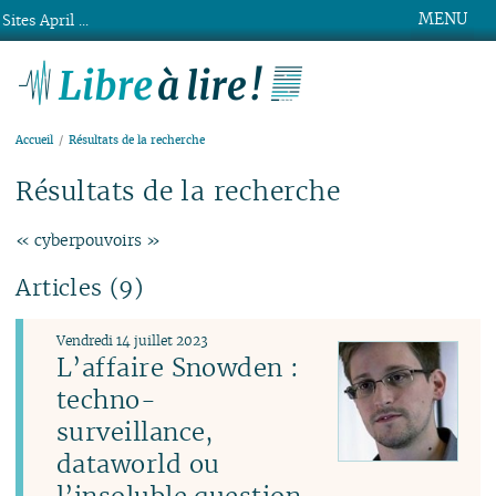
MENU
Sites April ...
Libre à lire !
Accueil
Résultats de la recherche
Résultats de la recherche
« cyberpouvoirs »
Articles (9)
Vendredi 14 juillet 2023
L’affaire Snowden :
techno-
surveillance,
dataworld ou
l’insoluble question