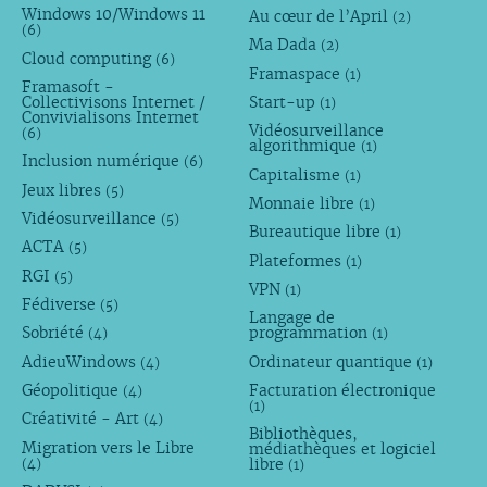
Windows 10/Windows 11
Au cœur de l’April
(2)
(6)
Ma Dada
(2)
Cloud computing
(6)
Framaspace
(1)
Framasoft -
Collectivisons Internet /
Start-up
(1)
Convivialisons Internet
Vidéosurveillance
(6)
algorithmique
(1)
Inclusion numérique
(6)
Capitalisme
(1)
Jeux libres
(5)
Monnaie libre
(1)
Vidéosurveillance
(5)
Bureautique libre
(1)
ACTA
(5)
Plateformes
(1)
RGI
(5)
VPN
(1)
Fédiverse
(5)
Langage de
Sobriété
programmation
(4)
(1)
AdieuWindows
Ordinateur quantique
(4)
(1)
Géopolitique
Facturation électronique
(4)
(1)
Créativité - Art
(4)
Bibliothèques,
Migration vers le Libre
médiathèques et logiciel
libre
(4)
(1)