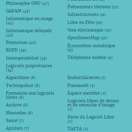
Philosophie GNU
(47)
Évènements libristes
(12)
GAFAM
(45)
Infrastructures
(11)
Informatique en nuage
Libre en Fête
(10)
(44)
Vote électronique
Informatique déloyale
(10)
(43)
OpenStreetMap
(10)
Promotion
(40)
Écosystème numérique
RGPD
(9)
(39)
Téléphonie mobile
Interopérabilité
(9)
(35)
Logiciels propriétaires
(34)
Algorithme
Enshittification
(8)
(2)
Technopolice
Framasoft
(8)
(2)
Formation aux logiciels
Espace membre
(2)
libres
(8)
Logiciels libres de dessin
Archive
et de retouche d’image
(8)
(2)
Mastodon
(8)
Pacte du Logiciel Libre
Santé
(7)
(2)
Aprilien
TAFTA
(7)
(2)