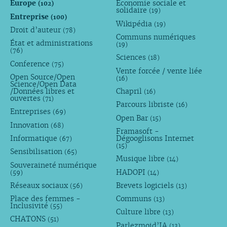
Europe
Économie sociale et
(102)
solidaire
(19)
Entreprise
(100)
Wikipédia
(19)
Droit d’auteur
(78)
Communs numériques
État et administrations
(19)
(76)
Sciences
(18)
Conference
(75)
Vente forcée / vente liée
Open Source/Open
(16)
Science/Open Data
/Données libres et
Chapril
(16)
ouvertes
(71)
Parcours libriste
(16)
Entreprises
(69)
Open Bar
(15)
Innovation
(68)
Framasoft -
Informatique
Dégooglisons Internet
(67)
(15)
Sensibilisation
(65)
Musique libre
(14)
Souveraineté numérique
HADOPI
(59)
(14)
Réseaux sociaux
Brevets logiciels
(56)
(13)
Place des femmes -
Communs
(13)
Inclusivité
(55)
Culture libre
(13)
CHATONS
(51)
Parlezmoid’IA
(13)