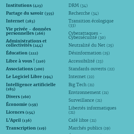
Institutions
DRM
(423)
(34)
Partage du savoir
Recherche
(355)
(34)
Internet
Transition écologique
(283)
(33)
Vie privée - données
personnelles
Cyberattaques -
(266)
Cybersécurité
(30)
Administrations et
collectivités
Neutralité du Net
(244)
(25)
Éducation
Désinformation
(222)
(25)
Libre à vous !
Accessibilité
(210)
(23)
Associations
Standards ouverts
(200)
(22)
Le Logiciel Libre
Internet
(194)
(22)
Intelligence artificielle
Big Tech
(21)
(185)
Environnement
(21)
Divers
(160)
Surveillance
(21)
Économie
(159)
Libertés informatiques
Licences
(154)
(21)
L’April
Café libre
(136)
(21)
Transcription
Marchés publics
(119)
(19)