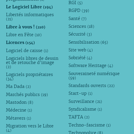
RGI
(5)
Le Logiciel Libre
(194)
RGPD
(39)
Libertés informatiques
Santé
(7)
(21)
Sciences
Libre à vous !
(18)
(210)
Sécurité
Libre en Fête
(3)
(10)
Sensibilisation
Licences
(65)
(154)
Site web
Logiciel de caisse
(4)
(1)
Sobriété
Logiciels libres de dessin
(4)
et de retouche d’image
Software Heritage
(4)
(2)
Souveraineté numérique
Logiciels propriétaires
(59)
(34)
Standards ouverts
(22)
Ma Dada
(2)
Start-up
(1)
Marchés publics
(19)
Surveillance
(21)
Mastodon
(8)
Syndicalisme
(1)
Médecine
(1)
TAFTA
(2)
Métavers
(1)
Techno-fascisme
(1)
Migration vers le Libre
(4)
Technopolice
(8)