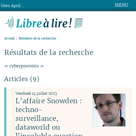
MENU
Sites April ...
Libre à lire !
Accueil
Résultats de la recherche
Résultats de la recherche
« cyberpouvoirs »
Articles (9)
Vendredi 14 juillet 2023
L’affaire Snowden :
techno-
surveillance,
dataworld ou
l’insoluble question