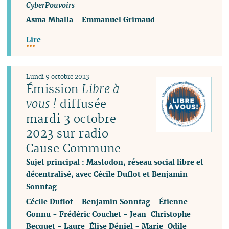
CyberPouvoirs
Asma Mhalla
-
Emmanuel Grimaud
Lire
Lundi 9 octobre 2023
Émission
Libre à
vous !
diffusée
mardi 3 octobre
2023 sur radio
Cause Commune
Sujet principal : Mastodon, réseau social libre et
décentralisé, avec Cécile Duflot et Benjamin
Sonntag
Cécile Duflot
-
Benjamin Sonntag
-
Étienne
Gonnu
-
Frédéric Couchet
-
Jean-Christophe
Becquet
-
Laure-Élise Déniel
-
Marie-Odile