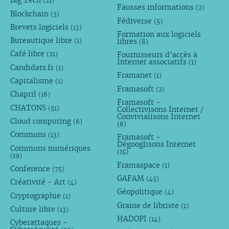
Big Tech
(21)
Fausses informations
(2)
Blockchain
(3)
Fédiverse
(5)
Brevets logiciels
(13)
Formation aux logiciels
Bureautique libre
libres
(1)
(8)
Café libre
Fournisseurs d’accès à
(21)
Internet associatifs
(1)
Candidats.fr
(1)
Framanet
(1)
Capitalisme
(1)
Framasoft
(2)
Chapril
(16)
Framasoft -
CHATONS
(51)
Collectivisons Internet /
Convivialisons Internet
Cloud computing
(6)
(6)
Communs
(13)
Framasoft -
Dégooglisons Internet
Communs numériques
(15)
(19)
Framaspace
(1)
Conference
(75)
GAFAM
(45)
Créativité - Art
(4)
Géopolitique
(4)
Cryptographie
(1)
Graine de libriste
(1)
Culture libre
(13)
HADOPI
(14)
Cyberattaques -