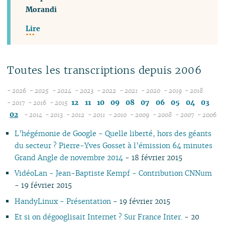
Morandi
Lire
Toutes les transcriptions depuis 2006
- 2026
- 2025
- 2024
- 2023
- 2022
- 2021
- 2020
- 2019
- 2018
08
12
12
12
12
12
12
12
12
12
11
10
09
08
07
06
05
04
03
- 2017
- 2016
- 2015
12
07
12
11
11
11
11
11
11
11
11
02
- 2014
- 2013
- 2012
- 2011
- 2010
- 2009
- 2008
- 2007
- 2006
11
06
12
11
10
12
10
12
10
12
10
12
10
04
10
12
10
04
10
1
L’hégémonie de Google - Quelle liberté, hors des géants
10
05
11
10
09
10
09
11
09
11
09
11
09
09
11
09
09
du secteur ? Pierre-Yves Gosset à l’émission 64 minutes
09
04
10
09
08
09
08
09
08
10
08
10
08
08
10
08
08
Grand Angle de novembre 2014
- 18 février 2015
08
03
09
08
07
08
07
08
07
09
07
09
07
07
06
07
07
07
02
08
07
06
04
06
07
06
08
06
08
06
06
01
06
06
VidéoLan - Jean-Baptiste Kempf - Contribution CNNum
06
01
07
06
05
02
05
06
05
07
05
07
05
05
05
05
- 19 février 2015
05
06
05
04
04
04
04
06
04
06
04
04
04
04
HandyLinux - Présentation
- 19 février 2015
04
04
04
03
03
03
03
05
03
05
03
03
03
03
Et si on dégooglisait Internet ? Sur France Inter.
- 20
03
03
03
02
02
01
02
04
02
04
02
02
02
02