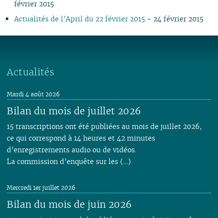
février 2015
02
02
02
01
01
01
03
01
03
01
01
01
01
01
01
02
Actualités de l’April du 22 février 2015
- 24 février 2015
01
Actualités
Mardi 4 août 2026
Bilan du mois de juillet 2026
15 transcriptions ont été publiées au mois de juillet 2026,
ce qui correspond à 14 heures et 42 minutes
d’enregistrements audio ou de vidéos.
La commission d’enquête sur les (…)
Mercredi 1er juillet 2026
Bilan du mois de juin 2026