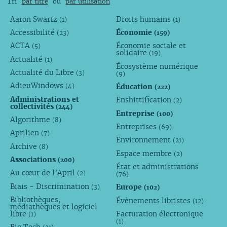
Tri
par titre
ou
par utilisation
Aaron Swartz
Droits humains
(1)
(1)
Accessibilité
Économie
(23)
(159)
ACTA
Économie sociale et
(5)
solidaire
(19)
Actualité
(1)
Écosystème numérique
Actualité du Libre
(3)
(9)
AdieuWindows
Éducation
(4)
(222)
Administrations et
Enshittification
(2)
collectivités
(244)
Entreprise
(100)
Algorithme
(8)
Entreprises
(69)
Aprilien
(7)
Environnement
(21)
Archive
(8)
Espace membre
(2)
Associations
(200)
État et administrations
Au cœur de l’April
(2)
(76)
Biais - Discrimination
Europe
(3)
(102)
Bibliothèques,
Évènements libristes
(12)
médiathèques et logiciel
libre
Facturation électronique
(1)
(1)