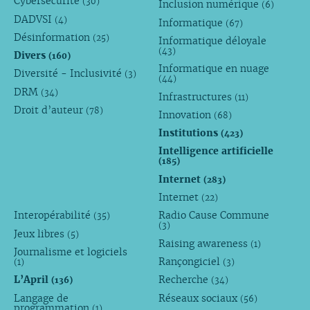
Cybersécurité
(30)
Inclusion numérique
(6)
DADVSI
(4)
Informatique
(67)
Désinformation
(25)
Informatique déloyale
(43)
Divers
(160)
Informatique en nuage
Diversité - Inclusivité
(3)
(44)
DRM
(34)
Infrastructures
(11)
Droit d’auteur
(78)
Innovation
(68)
Institutions
(423)
Intelligence artificielle
(185)
Internet
(283)
Internet
(22)
Interopérabilité
Radio Cause Commune
(35)
(3)
Jeux libres
(5)
Raising awareness
(1)
Journalisme et logiciels
Rançongiciel
(1)
(3)
L’April
Recherche
(136)
(34)
Langage de
Réseaux sociaux
(56)
programmation
(1)