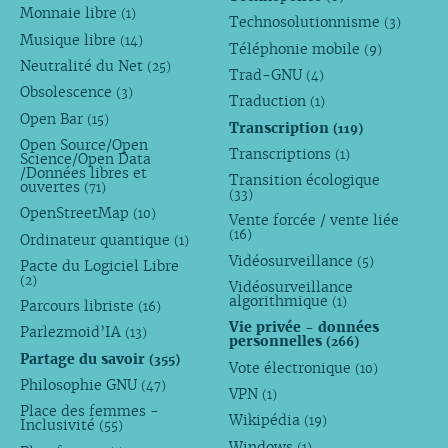
Monnaie libre
(1)
Technosolutionnisme
(3)
Musique libre
(14)
Téléphonie mobile
(9)
Neutralité du Net
(25)
Trad-GNU
(4)
Obsolescence
(3)
Traduction
(1)
Open Bar
(15)
Transcription
(119)
Open Source/Open
Transcriptions
(1)
Science/Open Data
/Données libres et
Transition écologique
ouvertes
(71)
(33)
OpenStreetMap
(10)
Vente forcée / vente liée
(16)
Ordinateur quantique
(1)
Vidéosurveillance
(5)
Pacte du Logiciel Libre
(2)
Vidéosurveillance
algorithmique
(1)
Parcours libriste
(16)
Vie privée - données
Parlezmoid’IA
(13)
personnelles
(266)
Partage du savoir
(355)
Vote électronique
(10)
Philosophie GNU
(47)
VPN
(1)
Place des femmes -
Wikipédia
(19)
Inclusivité
(55)
Windows
(1)