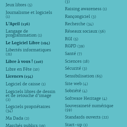
(3)
Jeux libres
(5)
Raising awareness
(1)
Journalisme et logiciels
Rançongiciel
(1)
(3)
L’April
Recherche
(136)
(34)
Langage de
Réseaux sociaux
(56)
programmation
(1)
RGI
(5)
Le Logiciel Libre
(194)
RGPD
(39)
Libertés informatiques
Santé
(7)
(21)
Sciences
Libre à vous !
(18)
(210)
Sécurité
Libre en Fête
(3)
(10)
Sensibilisation
Licences
(65)
(154)
Site web
Logiciel de caisse
(4)
(1)
Sobriété
Logiciels libres de dessin
(4)
et de retouche d’image
Software Heritage
(4)
(2)
Souveraineté numérique
Logiciels propriétaires
(59)
(34)
Standards ouverts
(22)
Ma Dada
(2)
Start-up
(1)
Marchés publics
(19)