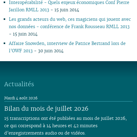
Interopérabilité - Quels enjeux économiques Conf Pierre
02
02
01
02
01
01
03
01
03
01
01
01
01
Jarillon RMLL 2013
- 15 juin 2014
01
01
02
01
Les grands acteurs du web, ces magiciens qui jouent avec
nos données - conférence de Frank Rousseau RMLL 2013
- 15 juin 2014
Affaire Snowden, interview de Patrice Bertrand lors de
l’OWF 2013
- 30 juin 2014
Actualités
Mardi 4 août 2026
Bilan du mois de juillet 2026
15 transcriptions ont été publiées au mois de juillet 2026,
ce qui correspond à 14 heures et 42 minutes
d’enregistrements audio ou de vidéos.