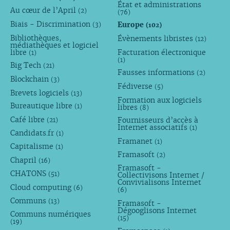
État et administrations
Au cœur de l’April
(2)
(76)
Biais - Discrimination
Europe
(3)
(102)
Bibliothèques,
Évènements libristes
(12)
médiathèques et logiciel
libre
Facturation électronique
(1)
(1)
Big Tech
(21)
Fausses informations
(2)
Blockchain
(3)
Fédiverse
(5)
Brevets logiciels
(13)
Formation aux logiciels
Bureautique libre
libres
(1)
(8)
Café libre
Fournisseurs d’accès à
(21)
Internet associatifs
(1)
Candidats.fr
(1)
Framanet
(1)
Capitalisme
(1)
Framasoft
(2)
Chapril
(16)
Framasoft -
CHATONS
(51)
Collectivisons Internet /
Convivialisons Internet
Cloud computing
(6)
(6)
Communs
(13)
Framasoft -
Dégooglisons Internet
Communs numériques
(15)
(19)