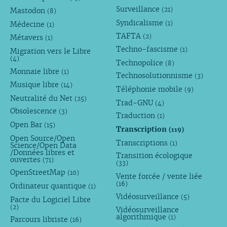
Surveillance
(21)
Mastodon
(8)
Syndicalisme
(1)
Médecine
(1)
TAFTA
(2)
Métavers
(1)
Techno-fascisme
(1)
Migration vers le Libre
(4)
Technopolice
(8)
Monnaie libre
(1)
Technosolutionnisme
(3)
Musique libre
(14)
Téléphonie mobile
(9)
Neutralité du Net
(25)
Trad-GNU
(4)
Obsolescence
(3)
Traduction
(1)
Open Bar
(15)
Transcription
(119)
Open Source/Open
Transcriptions
(1)
Science/Open Data
/Données libres et
Transition écologique
ouvertes
(71)
(33)
OpenStreetMap
(10)
Vente forcée / vente liée
(16)
Ordinateur quantique
(1)
Vidéosurveillance
(5)
Pacte du Logiciel Libre
(2)
Vidéosurveillance
algorithmique
(1)
Parcours libriste
(16)