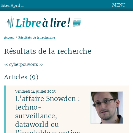
MENU
Sites April ...
Libre à lire !
Accueil
Résultats de la recherche
Résultats de la recherche
« cyberpouvoirs »
Articles (9)
Vendredi 14 juillet 2023
L’affaire Snowden :
techno-
surveillance,
dataworld ou
l’insoluble question