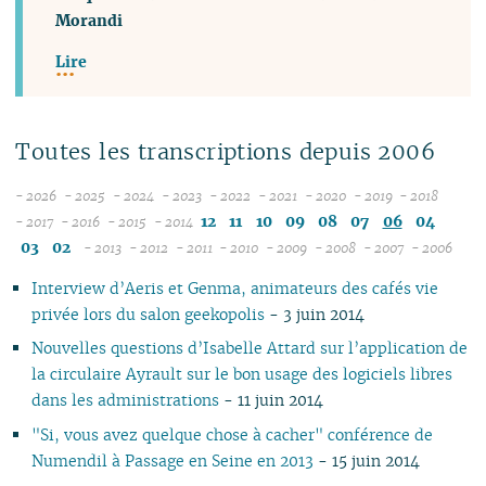
Morandi
Lire
Toutes les transcriptions depuis 2006
- 2026
- 2025
- 2024
- 2023
- 2022
- 2021
- 2020
- 2019
- 2018
08
12
12
12
12
12
12
12
12
12
11
10
09
08
07
06
04
- 2017
- 2016
- 2015
- 2014
12
07
12
11
12
11
11
11
11
11
11
11
03
02
- 2013
- 2012
- 2011
- 2010
- 2009
- 2008
- 2007
- 2006
11
06
11
10
12
11
10
12
10
12
10
12
10
04
10
12
10
04
10
10
Interview d’Aeris et Genma, animateurs des cafés vie
10
05
10
09
10
10
09
11
09
11
09
11
09
09
11
09
09
privée lors du salon geekopolis
- 3 juin 2014
09
04
09
08
09
09
08
09
08
10
08
10
08
08
10
08
08
08
03
08
07
08
08
07
08
07
09
07
09
07
07
06
07
07
Nouvelles questions d’Isabelle Attard sur l’application de
07
02
07
06
04
07
06
07
06
08
06
08
06
06
01
06
06
la circulaire Ayrault sur le bon usage des logiciels libres
06
01
06
05
02
06
05
06
05
07
05
07
05
05
05
05
dans les administrations
- 11 juin 2014
05
05
04
05
04
04
04
06
04
06
04
04
04
04
"Si, vous avez quelque chose à cacher" conférence de
04
04
03
04
03
03
03
05
03
05
03
03
03
03
Numendil à Passage en Seine en 2013
- 15 juin 2014
03
03
02
03
02
01
02
04
02
04
02
02
02
02