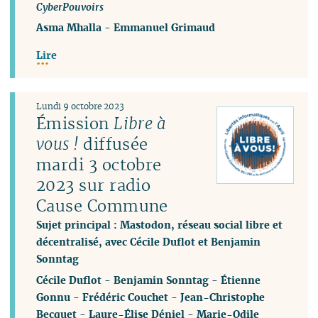
CyberPouvoirs
Asma Mhalla
-
Emmanuel Grimaud
Lire
Lundi 9 octobre 2023
Émission
Libre à
vous !
diffusée
mardi 3 octobre
2023 sur radio
Cause Commune
Sujet principal : Mastodon, réseau social libre et
décentralisé, avec Cécile Duflot et Benjamin
Sonntag
Cécile Duflot
-
Benjamin Sonntag
-
Étienne
Gonnu
-
Frédéric Couchet
-
Jean-Christophe
Becquet
-
Laure-Élise Déniel
-
Marie-Odile