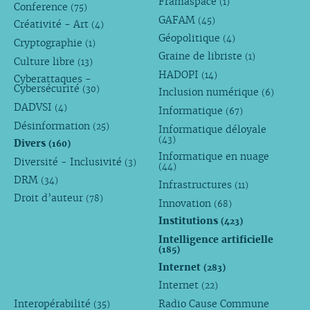
Framaspace
(1)
Conference
(75)
GAFAM
(45)
Créativité - Art
(4)
Géopolitique
(4)
Cryptographie
(1)
Graine de libriste
(1)
Culture libre
(13)
HADOPI
(14)
Cyberattaques -
Cybersécurité
(30)
Inclusion numérique
(6)
DADVSI
(4)
Informatique
(67)
Désinformation
(25)
Informatique déloyale
(43)
Divers
(160)
Informatique en nuage
Diversité - Inclusivité
(3)
(44)
DRM
(34)
Infrastructures
(11)
Droit d’auteur
(78)
Innovation
(68)
Institutions
(423)
Intelligence artificielle
(185)
Internet
(283)
Internet
(22)
Interopérabilité
Radio Cause Commune
(35)