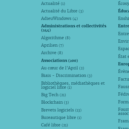
Actualité
Écos
(1)
Actualité du Libre
Éduc
(3)
AdieuWindows
Enshi
(4)
Administrations et collectivités
Entr
(244)
Entr
Algorithme
(8)
Envi
Aprilien
(7)
Espa
Archive
(8)
État 
Associations
(200)
Euro
Au cœur de l’April
(2)
Évèn
Biais - Discrimination
(3)
Factu
Bibliothèques, médiathèques et
Faus
logiciel libre
(1)
Fédi
Big Tech
(21)
Forma
Blockchain
(3)
Fourn
Brevets logiciels
(13)
assoc
Bureautique libre
(1)
Fram
Café libre
(21)
Fram