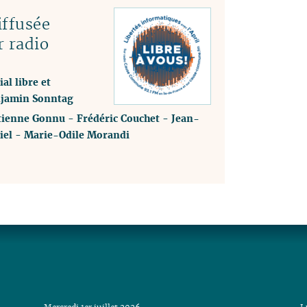
ffusée
r radio
al libre et
enjamin Sonntag
tienne Gonnu
-
Frédéric Couchet
-
Jean-
iel
-
Marie-Odile Morandi