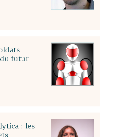
04
03
02
01
oldats
 du futur
ytica : les
ets