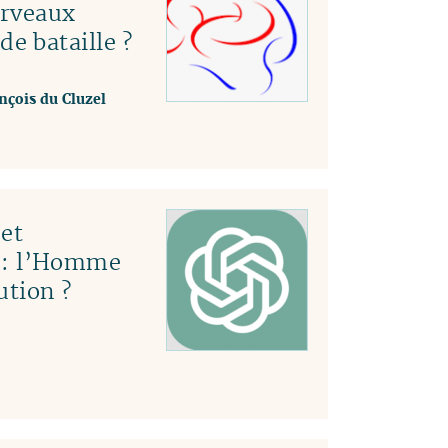
erveaux
e bataille ?
nçois du Cluzel
et
le : l’Homme
ution ?