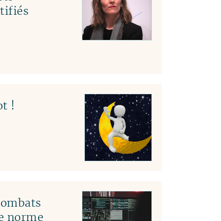
tifiés
t !
 combats
le norme