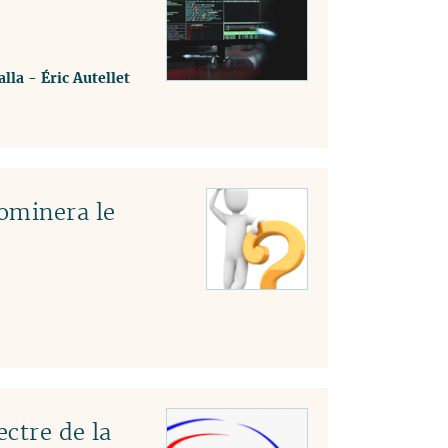
lla
-
Éric Autellet
ominera le
ectre de la