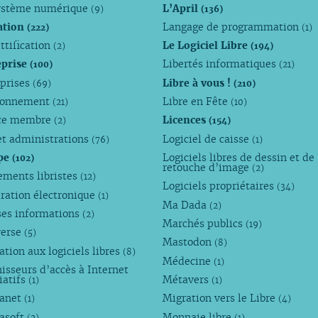
ystème numérique
L’April
(9)
(136)
ation
Langage de programmation
(222)
(1)
ttification
Le Logiciel Libre
(2)
(194)
eprise
Libertés informatiques
(100)
(21)
eprises
Libre à vous !
(69)
(210)
ronnement
Libre en Fête
(21)
(10)
ce membre
Licences
(2)
(154)
et administrations
Logiciel de caisse
(76)
(1)
pe
Logiciels libres de dessin et de
(102)
retouche d’image
(2)
ements libristes
(12)
Logiciels propriétaires
(34)
ration électronique
(1)
Ma Dada
(2)
ses informations
(2)
Marchés publics
(19)
verse
(5)
Mastodon
(8)
tion aux logiciels libres
(8)
Médecine
(1)
isseurs d’accès à Internet
iatifs
Métavers
(1)
(1)
anet
Migration vers le Libre
(1)
(4)
asoft
Monnaie libre
(2)
(1)