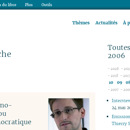
 du libre
Plus
Outils
re à lire !
Thèmes
Actualités
À 
Toutes
che
2006
- 2026
- 202
08
- 2018
- 201
12
07
10
09
0
11
06
- 2007
- 200
10
04
05
Intervie
09
04
hno-
24 mai 2
08
03
ou
07
02
Emission 
mocratique
06
01
Thierry 
05