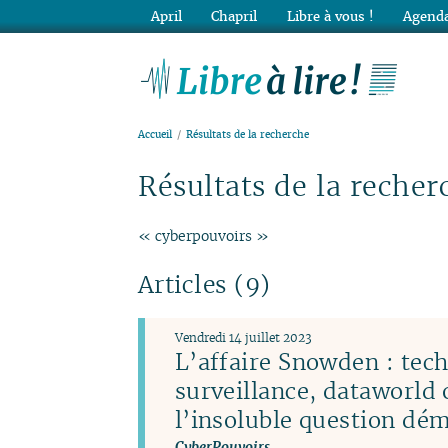
April
Chapril
Libre à vous !
Agenda
Lib
Accueil
Résultats de la recherche
Résultats de la recher
« cyberpouvoirs »
Articles (9)
Vendredi 14 juillet 2023
L’affaire Snowden : tec
surveillance, dataworld 
l’insoluble question dé
CyberPouvoirs