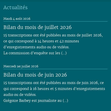
02
02
01
02
01
01
01
01
01
01
01
Actualités
01
01
Mardi 4 août 2026
Bilan du mois de juillet 2026
15 transcriptions ont été publiées au mois de juillet 2026,
ce qui correspond à 14 heures et 42 minutes
d’enregistrements audio ou de vidéos.
La commission d’enquête sur les (…)
Mercredi 1er juillet 2026
Bilan du mois de juin 2026
15 transcriptions ont été publiées au mois de juin 2026, ce
qui correspond à 16 heures et 5 minutes d’enregistrements
audio ou de vidéos.
Grégoire Barbey est journaliste au (…)