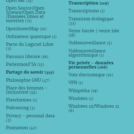
Open Bar
(15)
Transcription
(119)
Open Source/Open
Transcriptions
(1)
Science/Open Data
/Données libres et
Transition écologique
ouvertes
(71)
(33)
OpenStreetMap
(10)
Vente forcée / vente liée
(16)
Ordinateur quantique
(1)
Vidéosurveillance
(5)
Pacte du Logiciel Libre
(2)
Vidéosurveillance
algorithmique
(1)
Parcours libriste
(16)
Vie privée - données
Parlezmoid’IA
(13)
personnelles
(266)
Partage du savoir
(355)
Vote électronique
(10)
Philosophie GNU
(47)
VPN
(1)
Place des femmes -
Wikipédia
(19)
Inclusivité
(55)
Windows
(1)
Plateformes
(1)
Windows 10/Windows 11
Podcasting
(3)
(6)
Privacy - personal data
(3)
Promotion
(40)