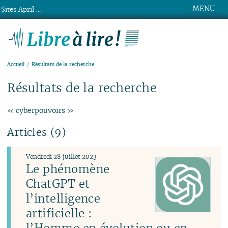
MENU
Sites April ...
Libre à lire !
Accueil
Résultats de la recherche
Résultats de la recherche
« cyberpouvoirs »
Articles (9)
Vendredi 28 juillet 2023
Le phénomène
ChatGPT et
l’intelligence
artificielle :
l’Homme en évolution ou en