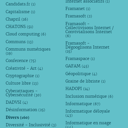
Internet associatifs
(1)
Candidats.fr
(1)
Framanet
(1)
Capitalisme
(1)
Framasoft
(2)
Chapril
(16)
Framasoft -
CHATONS
(51)
Collectivisons Internet /
Convivialisons Internet
Cloud computing
(6)
(6)
Communs
(13)
Framasoft -
Dégooglisons Internet
Communs numériques
(15)
(19)
Framaspace
(1)
Conference
(75)
GAFAM
(45)
Créativité - Art
(4)
Géopolitique
(4)
Cryptographie
(1)
Graine de libriste
(1)
Culture libre
(13)
HADOPI
(14)
Cyberattaques -
Cybersécurité
(30)
Inclusion numérique
(6)
DADVSI
(4)
Informatique
(67)
Désinformation
(25)
Informatique déloyale
(43)
Divers
(160)
Informatique en nuage
Diversité - Inclusivité
(3)
(44)