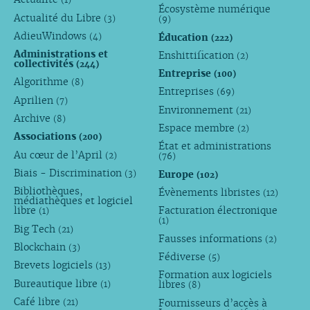
Écosystème numérique
Actualité du Libre
(3)
(9)
AdieuWindows
Éducation
(4)
(222)
Administrations et
Enshittification
(2)
collectivités
(244)
Entreprise
(100)
Algorithme
(8)
Entreprises
(69)
Aprilien
(7)
Environnement
(21)
Archive
(8)
Espace membre
(2)
Associations
(200)
État et administrations
Au cœur de l’April
(2)
(76)
Biais - Discrimination
Europe
(3)
(102)
Bibliothèques,
Évènements libristes
(12)
médiathèques et logiciel
libre
Facturation électronique
(1)
(1)
Big Tech
(21)
Fausses informations
(2)
Blockchain
(3)
Fédiverse
(5)
Brevets logiciels
(13)
Formation aux logiciels
Bureautique libre
libres
(1)
(8)
Café libre
Fournisseurs d’accès à
(21)