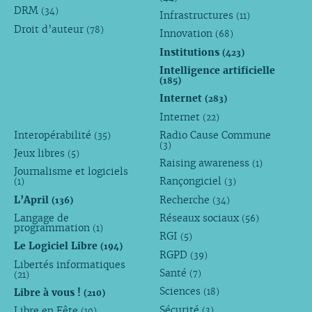
DRM
(34)
Infrastructures
(11)
Droit d’auteur
(78)
Innovation
(68)
Institutions
(423)
Intelligence artificielle
(185)
Internet
(283)
Internet
(22)
Interopérabilité
Radio Cause Commune
(35)
(3)
Jeux libres
(5)
Raising awareness
(1)
Journalisme et logiciels
Rançongiciel
(1)
(3)
L’April
Recherche
(136)
(34)
Langage de
Réseaux sociaux
(56)
programmation
(1)
RGI
(5)
Le Logiciel Libre
(194)
RGPD
(39)
Libertés informatiques
Santé
(7)
(21)
Sciences
Libre à vous !
(18)
(210)
Sécurité
Libre en Fête
(3)
(10)