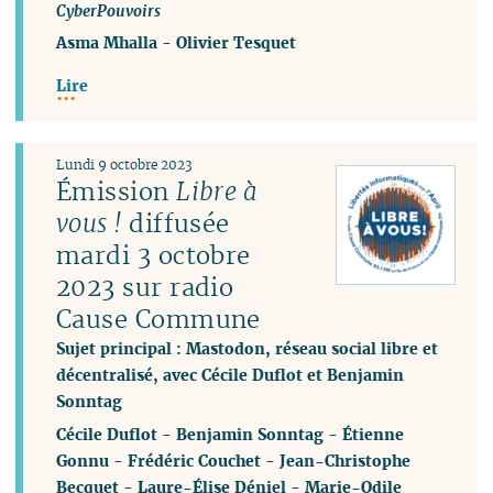
CyberPouvoirs
Asma Mhalla
-
Olivier Tesquet
Lire
Lundi 9 octobre 2023
Émission
Libre à
vous !
diffusée
mardi 3 octobre
2023 sur radio
Cause Commune
Sujet principal : Mastodon, réseau social libre et
décentralisé, avec Cécile Duflot et Benjamin
Sonntag
Cécile Duflot
-
Benjamin Sonntag
-
Étienne
Gonnu
-
Frédéric Couchet
-
Jean-Christophe
Becquet
-
Laure-Élise Déniel
-
Marie-Odile