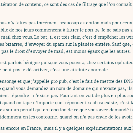
tération de contenu, ce sont des cas de filtrage que l’on connaî
vous n’y faites pas forcément beaucoup attention mais pour ceux d
lic de nos jours commencent à filtrer le port 25. Je ne sais pas s
ail chez vous. Le but, il est très clair, c’est d’empêcher les w
s bizarres, d’envoyer du spam sur la planète entière. Sauf que, 
 pas le droit d’envoyer de mail, est moins égaux que les autres.
 est parfois bénigne puisque vous pouvez, chez certains opérateur
e peut pas le désactiver, c’est une atteinte anormale.
nsonge et que j’appelle pro pub, c’est le fait de mettre des DN
 quand vous demandez un nom de domaine qui n’existe pas, ils 
ient répondre : n’existe pas. Pourtant on voit de plus en plus s
quand on tape n’importe quoi répondent « ah ça existe, c’est là,
bez sur un portail qui en fonction de ce que vous avez demandé f
videmment on les contourne, quand on n’a pas envie de les avoir
as encore en France, mais il y a quelques expérimentations aux E