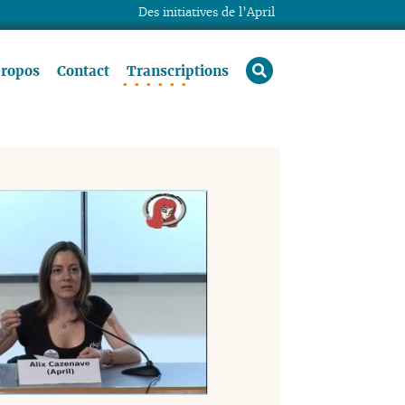
Des initiatives de l’April
rechercher
propos
Contact
Transcriptions