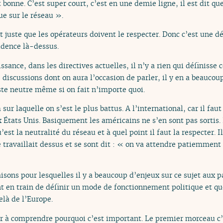
t bonne. C’est super court, c’est en une demie ligne, il est dit q
ue sur le réseau ».
it juste que les opérateurs doivent le respecter. Donc c’est une déf
dence là-dessus.
ance, dans les directives actuelles, il n’y a rien qui définisse c
 discussions dont on aura l’occasion de parler, il y en a beaucoup
ste neutre même si on fait n’importe quoi.
 sur laquelle on s’est le plus battus. A l’international, car il fa
 États Unis. Basiquement les américains ne s’en sont pas sortis. I
’est la neutralité du réseau et à quel point il faut la respecter.
travaillait dessus et se sont dit : « on va attendre patiemment 
sons pour lesquelles il y a beaucoup d’enjeux sur ce sujet aux 
t en train de définir un mode de fonctionnement politique et que
elà de l’Europe.
r à comprendre pourquoi c’est important. Le premier morceau c