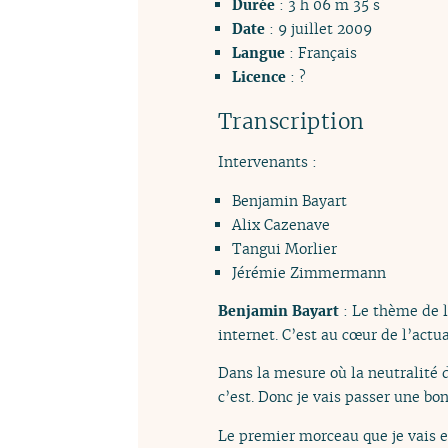
Durée
: 3 h 06 m 35 s
Date
: 9 juillet 2009
Langue
: Français
Licence
: ?
Transcription
Intervenants :
Benjamin Bayart
Alix Cazenave
Tangui Morlier
Jérémie Zimmermann
Benjamin Bayart
: Le thème de l
internet. C’est au cœur de l’act
Dans la mesure où la neutralité 
c’est. Donc je vais passer une bon
Le premier morceau que je vais es