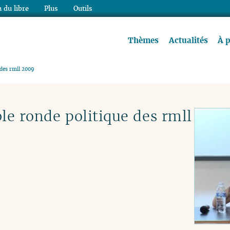
 du libre
Plus
Outils
re à lire !
Thèmes
Actualités
À 
 des rmll 2009
ble ronde politique des rmll