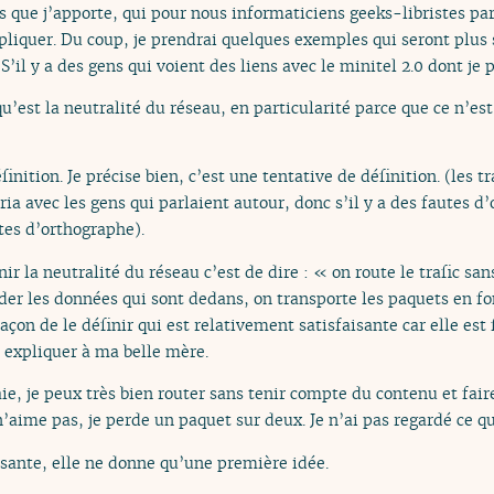
ns que j’apporte, qui pour nous informaticiens geeks-libristes pa
pliquer. Du coup, je prendrai quelques exemples qui seront plus 
’il y a des gens qui voient des liens avec le minitel 2.0 dont je pa
u’est la neutralité du réseau, en particularité parce que ce n’est
nition. Je précise bien, c’est une tentative de définition. (les t
éria avec les gens qui parlaient autour, donc s’il y a des fautes 
utes d’orthographe).
ir la neutralité du réseau c’est de dire : « on route le trafic s
rder les données qui sont dedans, on transporte les paquets en fo
çon de le définir qui est relativement satisfaisante car elle est 
à expliquer à ma belle mère.
raie, je peux très bien router sans tenir compte du contenu et fair
’aime pas, je perde un paquet sur deux. Je n’ai pas regardé ce qu
fisante, elle ne donne qu’une première idée.