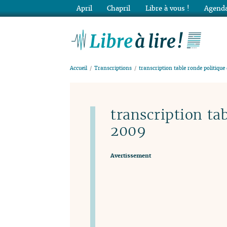
April
Chapril
Libre à vous !
Agenda
Lib
Accueil
Transcriptions
transcription table ronde politique
transcription ta
2009
Avertissement