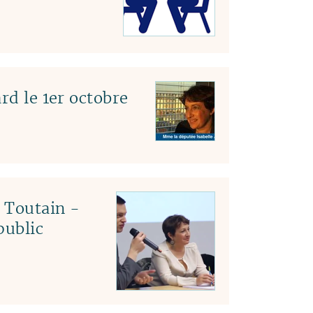
rd le 1er octobre
c Toutain -
public