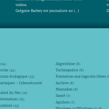
vidéos.
v
Grégoire Barbey est journaliste au (…)
D
M
Algorithme
(34)
(8)
erche
Technopolice
(34)
(8)
ition écologique
Formation aux logiciels libres
(33)
(
attaques - Cybersécurité
Archive
(8)
Mastodon
(8)
alité du Net
(25)
Santé
(7)
nformation
(25)
Aprilien
(7)
sibilité
(23)
Windows 10/Windows 11
(6)