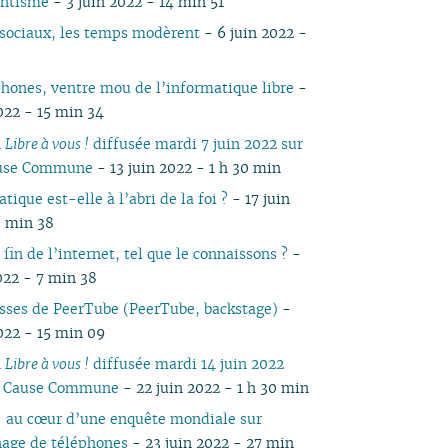
antisme
- 3 juin 2022 - 14 min 51
05
03
05
03
04
03
04
03
04
05
04
05
04
sociaux, les temps modèrent
- 6 juin 2022 -
04
02
04
02
03
02
03
01
03
04
03
04
03
03
01
03
01
02
01
02
02
03
02
03
02
phones, ventre mou de l’informatique libre
-
02
02
01
01
01
02
01
022 - 15 min 34
01
01
n
Libre à vous !
diffusée mardi 7 juin 2022 sur
ause Commune
- 13 juin 2022 - 1 h 30 min
tique est-elle à l’abri de la foi ?
- 17 juin
3 min 38
 fin de l’internet, tel que le connaissons ?
-
022 - 7 min 38
isses de PeerTube (PeerTube, backstage)
-
2022 - 15 min 09
n
Libre à vous !
diffusée mardi 14 juin 2022
io Cause Commune
- 22 juin 2022 - 1 h 30 min
: au cœur d’une enquête mondiale sur
nage de téléphones
- 23 juin 2022 - 27 min