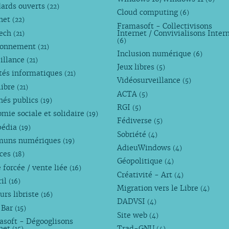
dards ouverts
(22)
Cloud computing
(6)
rnet
(22)
Framasoft - Collectivisons
Tech
Internet / Convivialisons Inter
(21)
(6)
ronnement
(21)
Inclusion numérique
(6)
illance
(21)
Jeux libres
(5)
tés informatiques
(21)
Vidéosurveillance
(5)
libre
(21)
ACTA
(5)
hés publics
(19)
RGI
(5)
mie sociale et solidaire
(19)
Fédiverse
(5)
pédia
(19)
Sobriété
(4)
uns numériques
(19)
AdieuWindows
(4)
nces
(18)
Géopolitique
(4)
 forcée / vente liée
(16)
Créativité - Art
(4)
ril
(16)
Migration vers le Libre
(4)
urs libriste
(16)
DADVSI
(4)
 Bar
(15)
Site web
(4)
asoft - Dégooglisons
rnet
Trad-GNU
(15)
(4)