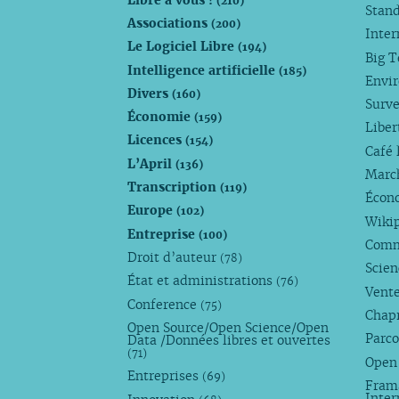
(210)
Stan
Associations
(200)
Inte
Le Logiciel Libre
(194)
Big 
Intelligence artificielle
(185)
Envi
Divers
(160)
Surve
Économie
(159)
Liber
Licences
(154)
Café 
L’April
(136)
Marc
Transcription
(119)
Écono
Europe
(102)
Wiki
Entreprise
(100)
Comm
Droit d’auteur
(78)
Scie
État et administrations
(76)
Vente
Conference
(75)
Chap
Open Source/Open Science/Open
Parco
Data /Données libres et ouvertes
(71)
Open
Entreprises
(69)
Fram
Inte