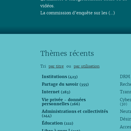
vidéos.
La commission d’enquête sur les (…)
Thèmes récents
Tri
par titre
ou
par utilisation
Institutions
DR
(423)
Partage du savoir
Rech
(355)
Internet
Trans
(283)
Vie privée - données
Cyber
personnelles
(266)
(30)
Administrations et collectivités
Neutr
(244)
Dési
Éducation
(222)
Acces
Libre à vous !