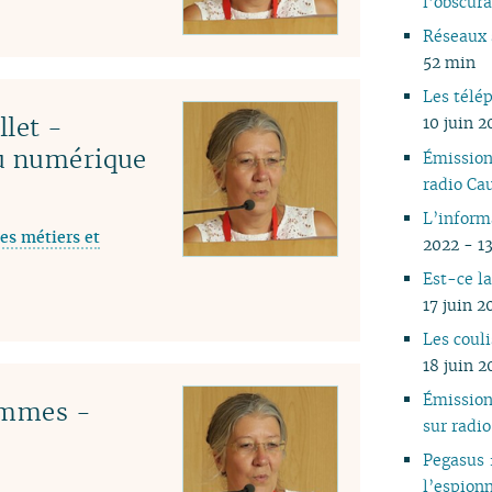
l’obscur
05
Réseaux 
04
52 min
03
Les télé
02
llet -
10 juin 2
01
du numérique
Émissio
radio C
L’informa
es métiers et
2022 - 1
Est-ce la
17 juin 2
Les coul
18 juin 
Émissio
emmes -
sur rad
Pegasus 
l’espion