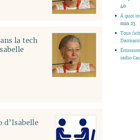
40
À quoi r
min 23
Tous fich
ns la tech
Darmani
Isabelle
Émissio
radio C
 d’Isabelle