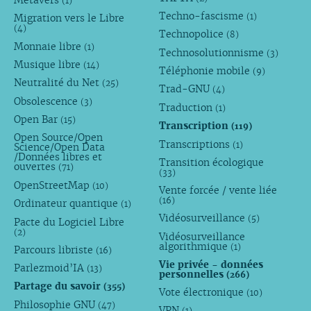
Métavers
(1)
Techno-fascisme
(1)
Migration vers le Libre
(4)
Technopolice
(8)
Monnaie libre
(1)
Technosolutionnisme
(3)
Musique libre
(14)
Téléphonie mobile
(9)
Neutralité du Net
(25)
Trad-GNU
(4)
Obsolescence
(3)
Traduction
(1)
Open Bar
(15)
Transcription
(119)
Open Source/Open
Transcriptions
(1)
Science/Open Data
/Données libres et
Transition écologique
ouvertes
(71)
(33)
OpenStreetMap
(10)
Vente forcée / vente liée
(16)
Ordinateur quantique
(1)
Vidéosurveillance
(5)
Pacte du Logiciel Libre
(2)
Vidéosurveillance
algorithmique
(1)
Parcours libriste
(16)
Vie privée - données
Parlezmoid’IA
(13)
personnelles
(266)
Partage du savoir
(355)
Vote électronique
(10)
Philosophie GNU
(47)
VPN