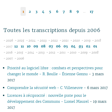
…
1
2
3
4
5
6
7
8
9
17
Toutes les transcriptions depuis 2006
- 2026
- 2025
- 2024
- 2023
- 2022
- 2021
- 2020
- 2019
- 2018
08
12
12
12
12
12
12
12
12
12
11
10
09
08
07
06
05
04
03
02
01
- 2017
07
11
11
11
11
11
11
11
11
- 2016
- 2015
- 2014
- 2013
- 2012
- 2011
- 2010
- 2009
- 2008
12
06
12
10
12
10
12
10
12
10
12
10
12
10
04
10
12
10
- 2007
- 2006
11
04
05
11
10
09
11
09
10
09
11
09
11
09
11
09
09
11
09
Priorité au logiciel libre : combats et perspectives pour
10
04
10
08
10
08
09
08
09
08
10
08
10
08
08
10
08
changer le monde - R. Boulle - Étienne Gonnu
- 3 mars
09
03
09
07
09
07
08
07
08
07
09
07
09
07
07
06
07
2017
08
02
08
06
08
06
04
06
07
06
08
06
08
06
06
01
06
07
01
07
05
07
05
02
05
06
05
07
05
07
05
05
05
Comprendre la sécurité web - C. Villeneuve
- 6 mars 2017
06
06
04
06
04
04
04
04
06
04
06
04
04
04
Licences à réciprocité : nouvelle piste pour le
05
05
03
04
03
03
03
03
05
03
05
03
03
03
développement des Communs - Lionel Maurel
- 19 mars
04
04
02
03
02
02
01
02
04
02
04
02
02
02
2017
03
03
01
02
01
01
01
03
01
03
01
01
01