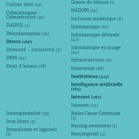
Graine de libriste
(1)
Culture libre
(13)
HADOPI
(14)
Cyberattaques -
Cybersécurité
(30)
Inclusion numérique
(6)
DADVSI
(4)
Informatique
(67)
Désinformation
(25)
Informatique déloyale
(43)
Divers
(160)
Informatique en nuage
Diversité - Inclusivité
(3)
(44)
DRM
(34)
Infrastructures
(11)
Droit d’auteur
(78)
Innovation
(68)
Institutions
(423)
Intelligence artificielle
(185)
Internet
(283)
Internet
(22)
Interopérabilité
Radio Cause Commune
(35)
(3)
Jeux libres
(5)
Raising awareness
(1)
Journalisme et logiciels
Rançongiciel
(1)
(3)