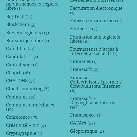
Évènements libristes
(12)
médiathèques et logiciel
libre
Facturation électronique
(1)
(1)
Big Tech
(21)
Fausses informations
(2)
Blockchain
(3)
Fédiverse
(5)
Brevets logiciels
(13)
Formation aux logiciels
Bureautique libre
libres
(1)
(8)
Café libre
Fournisseurs d’accès à
(21)
Internet associatifs
(1)
Candidats.fr
(1)
Framanet
(1)
Capitalisme
(1)
Framasoft
(2)
Chapril
(16)
Framasoft -
CHATONS
(51)
Collectivisons Internet /
Convivialisons Internet
Cloud computing
(6)
(6)
Communs
(13)
Framasoft -
Dégooglisons Internet
Communs numériques
(15)
(19)
Framaspace
(1)
Conference
(75)
GAFAM
(45)
Créativité - Art
(4)
Géopolitique
(4)
Cryptographie
(1)