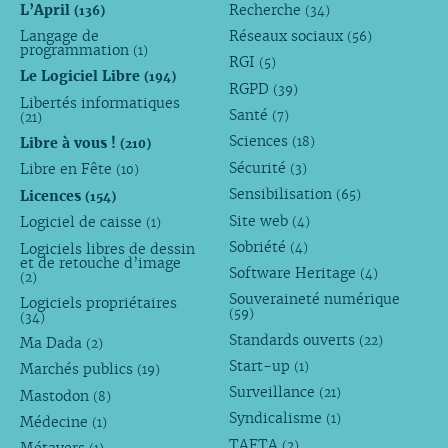
L’April
Recherche
(136)
(34)
Langage de
Réseaux sociaux
(56)
programmation
(1)
RGI
(5)
Le Logiciel Libre
(194)
RGPD
(39)
Libertés informatiques
Santé
(7)
(21)
Sciences
Libre à vous !
(18)
(210)
Sécurité
Libre en Fête
(3)
(10)
Sensibilisation
Licences
(65)
(154)
Site web
Logiciel de caisse
(4)
(1)
Sobriété
Logiciels libres de dessin
(4)
et de retouche d’image
Software Heritage
(4)
(2)
Souveraineté numérique
Logiciels propriétaires
(59)
(34)
Standards ouverts
(22)
Ma Dada
(2)
Start-up
(1)
Marchés publics
(19)
Surveillance
(21)
Mastodon
(8)
Syndicalisme
(1)
Médecine
(1)
TAFTA
(2)