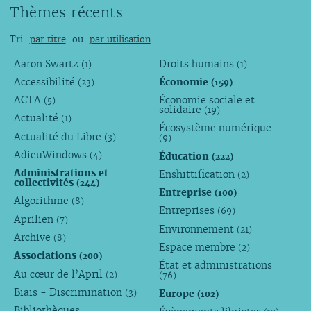
Thèmes récents
Tri
par titre
ou
par utilisation
Aaron Swartz
Droits humains
(1)
(1)
Accessibilité
Économie
(23)
(159)
ACTA
Économie sociale et
(5)
solidaire
(19)
Actualité
(1)
Écosystème numérique
Actualité du Libre
(3)
(9)
AdieuWindows
Éducation
(4)
(222)
Administrations et
Enshittification
(2)
collectivités
(244)
Entreprise
(100)
Algorithme
(8)
Entreprises
(69)
Aprilien
(7)
Environnement
(21)
Archive
(8)
Espace membre
(2)
Associations
(200)
État et administrations
Au cœur de l’April
(2)
(76)
Biais - Discrimination
Europe
(3)
(102)
Bibliothèques,