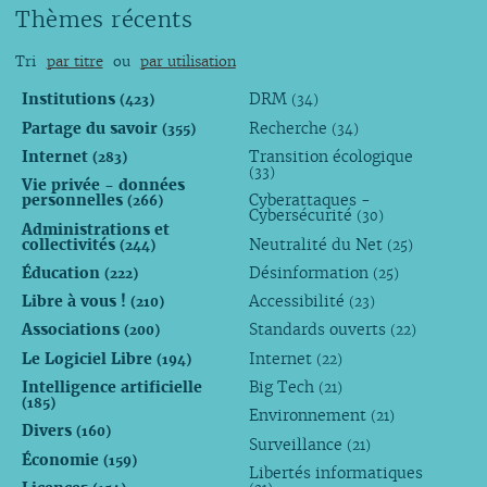
Thèmes récents
Tri
par titre
ou
par utilisation
Institutions
DRM
(423)
(34)
Partage du savoir
Recherche
(355)
(34)
Internet
Transition écologique
(283)
(33)
Vie privée - données
personnelles
Cyberattaques -
(266)
Cybersécurité
(30)
Administrations et
collectivités
Neutralité du Net
(244)
(25)
Éducation
Désinformation
(222)
(25)
Libre à vous !
Accessibilité
(210)
(23)
Associations
Standards ouverts
(200)
(22)
Le Logiciel Libre
Internet
(194)
(22)
Intelligence artificielle
Big Tech
(21)
(185)
Environnement
(21)
Divers
(160)
Surveillance
(21)
Économie
(159)
Libertés informatiques