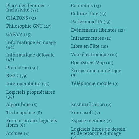
Place des femmes -
Communs
(13)
Inclusivité
(55)
Culture libre
(13)
CHATONS
(51)
Parlezmoid’IA
(13)
Philosophie GNU
(47)
Évènements libristes
(12)
GAFAM
(45)
Infrastructures
(11)
Informatique en nuage
Libre en Fête
(10)
(44)
Vote électronique
Informatique déloyale
(10)
(43)
OpenStreetMap
(10)
Promotion
(40)
Écosystème numérique
RGPD
(9)
(39)
Téléphonie mobile
Interopérabilité
(9)
(35)
Logiciels propriétaires
(34)
Algorithme
Enshittification
(8)
(2)
Technopolice
Framasoft
(8)
(2)
Formation aux logiciels
Espace membre
(2)
libres
(8)
Logiciels libres de dessin
Archive
et de retouche d’image
(8)
(2)