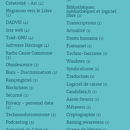
Créativité - Art
(4)
Bibliothèques,
Migration vers le Libre
médiathèques et logiciel
libre
(4)
(1)
DADVSI
Transcriptions
(4)
(1)
Site web
Actualité
(4)
(1)
Trad-GNU
Droits humains
(4)
(1)
Software Heritage
Framanet
(4)
(1)
Radio Cause Commune
Techno-fascisme
(1)
(3)
Windows
(1)
Obsolescence
(3)
Syndicalisme
(1)
Biais - Discrimination
(3)
Traduction
(1)
Rançongiciel
(3)
Logiciel de caisse
(1)
Blockchain
(3)
Candidats.fr
(1)
Sécurité
(3)
Aaron Swartz
(1)
Privacy - personal data
Métavers
(3)
(1)
Technosolutionnisme
Cryptographie
(3)
(1)
Podcasting
Raising awareness
(3)
(1)
Actualité du Libre
Graine de libriste
(3)
(1)