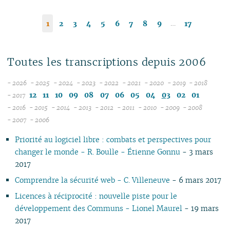
…
1
2
3
4
5
6
7
8
9
17
Toutes les transcriptions depuis 2006
- 2026
- 2025
- 2024
- 2023
- 2022
- 2021
- 2020
- 2019
- 2018
08
12
12
12
12
12
12
12
12
12
11
10
09
08
07
06
05
04
03
02
01
- 2017
07
11
11
11
11
11
11
11
11
- 2016
- 2015
- 2014
- 2013
- 2012
- 2011
- 2010
- 2009
- 2008
12
06
12
10
12
10
12
10
12
10
12
10
12
10
04
10
12
10
- 2007
- 2006
11
04
05
11
10
09
11
09
10
09
11
09
11
09
11
09
09
11
09
Priorité au logiciel libre : combats et perspectives pour
10
04
10
08
10
08
09
08
09
08
10
08
10
08
08
10
08
changer le monde - R. Boulle - Étienne Gonnu
- 3 mars
09
03
09
07
09
07
08
07
08
07
09
07
09
07
07
06
07
2017
08
02
08
06
08
06
04
06
07
06
08
06
08
06
06
01
06
07
01
07
05
07
05
02
05
06
05
07
05
07
05
05
05
Comprendre la sécurité web - C. Villeneuve
- 6 mars 2017
06
06
04
06
04
04
04
04
06
04
06
04
04
04
Licences à réciprocité : nouvelle piste pour le
05
05
03
04
03
03
03
03
05
03
05
03
03
03
développement des Communs - Lionel Maurel
- 19 mars
04
04
02
03
02
02
01
02
04
02
04
02
02
02
2017
03
03
01
02
01
01
01
03
01
03
01
01
01