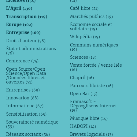
Licences
(154)
(21)
L’April
Café libre
(136)
(21)
Transcription
Marchés publics
(119)
(19)
Europe
Économie sociale et
(102)
solidaire
(19)
Entreprise
(100)
Wikipédia
(19)
Droit d’auteur
(78)
Communs numériques
État et administrations
(19)
(76)
Sciences
(18)
Conference
(75)
Vente forcée / vente liée
Open Source/Open
(16)
Science/Open Data
/Données libres et
Chapril
(16)
ouvertes
(71)
Parcours libriste
(16)
Entreprises
(69)
Open Bar
(15)
Innovation
(68)
Framasoft -
Informatique
Dégooglisons Internet
(67)
(15)
Sensibilisation
(65)
Musique libre
(14)
Souveraineté numérique
HADOPI
(59)
(14)
Réseaux sociaux
Brevets logiciels
(56)
(13)