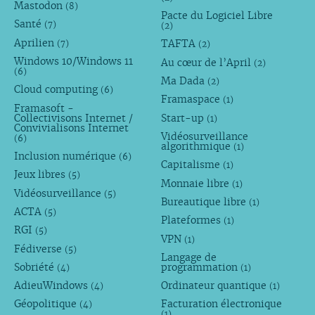
Mastodon
(8)
Pacte du Logiciel Libre
Santé
(7)
(2)
Aprilien
TAFTA
(7)
(2)
Windows 10/Windows 11
Au cœur de l’April
(2)
(6)
Ma Dada
(2)
Cloud computing
(6)
Framaspace
(1)
Framasoft -
Collectivisons Internet /
Start-up
(1)
Convivialisons Internet
Vidéosurveillance
(6)
algorithmique
(1)
Inclusion numérique
(6)
Capitalisme
(1)
Jeux libres
(5)
Monnaie libre
(1)
Vidéosurveillance
(5)
Bureautique libre
(1)
ACTA
(5)
Plateformes
(1)
RGI
(5)
VPN
(1)
Fédiverse
(5)
Langage de
Sobriété
programmation
(4)
(1)
AdieuWindows
Ordinateur quantique
(4)
(1)
Géopolitique
Facturation électronique
(4)
(1)