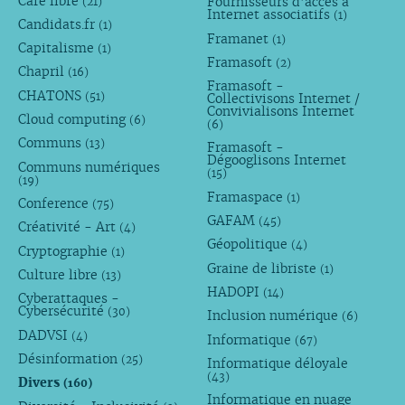
Café libre
Fournisseurs d’accès à
(21)
Internet associatifs
(1)
Candidats.fr
(1)
Framanet
(1)
Capitalisme
(1)
Framasoft
(2)
Chapril
(16)
Framasoft -
CHATONS
(51)
Collectivisons Internet /
Convivialisons Internet
Cloud computing
(6)
(6)
Communs
(13)
Framasoft -
Dégooglisons Internet
Communs numériques
(15)
(19)
Framaspace
(1)
Conference
(75)
GAFAM
(45)
Créativité - Art
(4)
Géopolitique
(4)
Cryptographie
(1)
Graine de libriste
(1)
Culture libre
(13)
HADOPI
(14)
Cyberattaques -
Cybersécurité
(30)
Inclusion numérique
(6)
DADVSI
(4)
Informatique
(67)
Désinformation
(25)
Informatique déloyale
(43)
Divers
(160)
Informatique en nuage