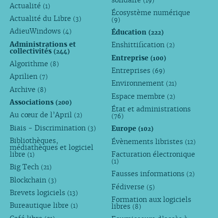
(19)
Actualité
(1)
Écosystème numérique
Actualité du Libre
(3)
(9)
AdieuWindows
Éducation
(4)
(222)
Administrations et
Enshittification
(2)
collectivités
(244)
Entreprise
(100)
Algorithme
(8)
Entreprises
(69)
Aprilien
(7)
Environnement
(21)
Archive
(8)
Espace membre
(2)
Associations
(200)
État et administrations
Au cœur de l’April
(2)
(76)
Biais - Discrimination
Europe
(3)
(102)
Bibliothèques,
Évènements libristes
(12)
médiathèques et logiciel
libre
Facturation électronique
(1)
(1)
Big Tech
(21)
Fausses informations
(2)
Blockchain
(3)
Fédiverse
(5)
Brevets logiciels
(13)
Formation aux logiciels
Bureautique libre
libres
(1)
(8)