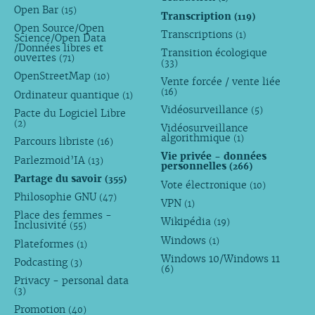
Open Bar
(15)
Transcription
(119)
Open Source/Open
Transcriptions
(1)
Science/Open Data
/Données libres et
Transition écologique
ouvertes
(71)
(33)
OpenStreetMap
(10)
Vente forcée / vente liée
(16)
Ordinateur quantique
(1)
Vidéosurveillance
(5)
Pacte du Logiciel Libre
(2)
Vidéosurveillance
algorithmique
(1)
Parcours libriste
(16)
Vie privée - données
Parlezmoid’IA
(13)
personnelles
(266)
Partage du savoir
(355)
Vote électronique
(10)
Philosophie GNU
(47)
VPN
(1)
Place des femmes -
Wikipédia
(19)
Inclusivité
(55)
Windows
(1)
Plateformes
(1)
Windows 10/Windows 11
Podcasting
(3)
(6)
Privacy - personal data
(3)
Promotion
(40)