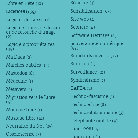
Sécurité
Libre en Fête
(3)
(10)
Sensibilisation
Licences
(65)
(154)
Site web
Logiciel de caisse
(4)
(1)
Sobriété
Logiciels libres de dessin
(4)
et de retouche d’image
Software Heritage
(4)
(2)
Souveraineté numérique
Logiciels propriétaires
(59)
(34)
Standards ouverts
(22)
Ma Dada
(2)
Start-up
(1)
Marchés publics
(19)
Surveillance
(21)
Mastodon
(8)
Syndicalisme
(1)
Médecine
(1)
TAFTA
(2)
Métavers
(1)
Techno-fascisme
(1)
Migration vers le Libre
(4)
Technopolice
(8)
Monnaie libre
(1)
Technosolutionnisme
(3)
Musique libre
(14)
Téléphonie mobile
(9)
Neutralité du Net
(25)
Trad-GNU
(4)
Obsolescence
(3)
Traduction
(1)