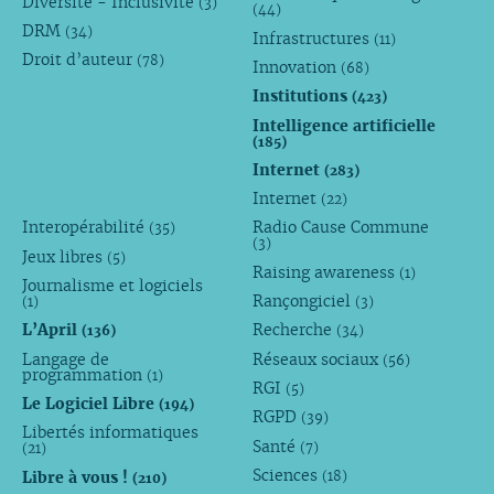
Diversité - Inclusivité
(3)
(44)
DRM
(34)
Infrastructures
(11)
Droit d’auteur
(78)
Innovation
(68)
Institutions
(423)
Intelligence artificielle
(185)
Internet
(283)
Internet
(22)
Interopérabilité
Radio Cause Commune
(35)
(3)
Jeux libres
(5)
Raising awareness
(1)
Journalisme et logiciels
Rançongiciel
(1)
(3)
L’April
Recherche
(136)
(34)
Langage de
Réseaux sociaux
(56)
programmation
(1)
RGI
(5)
Le Logiciel Libre
(194)
RGPD
(39)
Libertés informatiques
Santé
(7)
(21)
Sciences
Libre à vous !
(18)
(210)