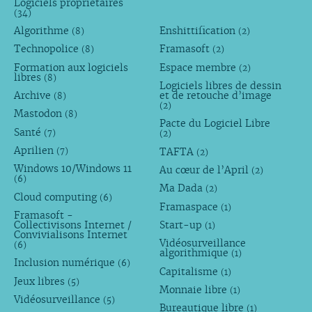
Logiciels propriétaires
(34)
Algorithme
Enshittification
(8)
(2)
Technopolice
Framasoft
(8)
(2)
Formation aux logiciels
Espace membre
(2)
libres
(8)
Logiciels libres de dessin
Archive
et de retouche d’image
(8)
(2)
Mastodon
(8)
Pacte du Logiciel Libre
Santé
(7)
(2)
Aprilien
TAFTA
(7)
(2)
Windows 10/Windows 11
Au cœur de l’April
(2)
(6)
Ma Dada
(2)
Cloud computing
(6)
Framaspace
(1)
Framasoft -
Collectivisons Internet /
Start-up
(1)
Convivialisons Internet
Vidéosurveillance
(6)
algorithmique
(1)
Inclusion numérique
(6)
Capitalisme
(1)
Jeux libres
(5)
Monnaie libre
(1)
Vidéosurveillance
(5)
Bureautique libre
(1)