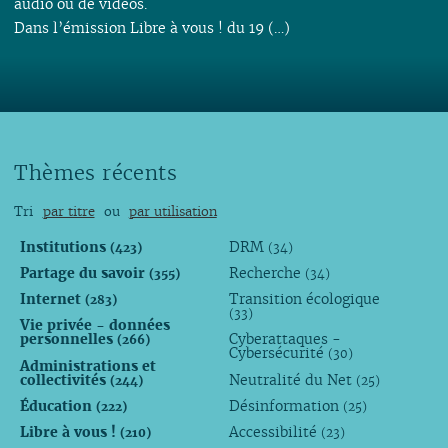
audio ou de vidéos.
Dans l’émission Libre à vous ! du 19 (…)
Thèmes récents
Tri
par titre
ou
par utilisation
Institutions
DRM
(423)
(34)
Partage du savoir
Recherche
(355)
(34)
Internet
Transition écologique
(283)
(33)
Vie privée - données
personnelles
Cyberattaques -
(266)
Cybersécurité
(30)
Administrations et
collectivités
Neutralité du Net
(244)
(25)
Éducation
Désinformation
(222)
(25)
Libre à vous !
Accessibilité
(210)
(23)