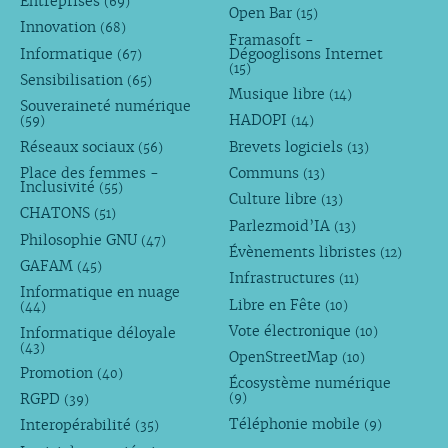
Entreprises
(69)
Open Bar
(15)
Innovation
(68)
Framasoft -
Informatique
Dégooglisons Internet
(67)
(15)
Sensibilisation
(65)
Musique libre
(14)
Souveraineté numérique
HADOPI
(59)
(14)
Réseaux sociaux
Brevets logiciels
(56)
(13)
Place des femmes -
Communs
(13)
Inclusivité
(55)
Culture libre
(13)
CHATONS
(51)
Parlezmoid’IA
(13)
Philosophie GNU
(47)
Évènements libristes
(12)
GAFAM
(45)
Infrastructures
(11)
Informatique en nuage
Libre en Fête
(10)
(44)
Vote électronique
Informatique déloyale
(10)
(43)
OpenStreetMap
(10)
Promotion
(40)
Écosystème numérique
RGPD
(9)
(39)
Téléphonie mobile
Interopérabilité
(9)
(35)