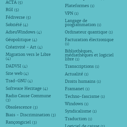
ACTA
(5)
Plateformes
(1)
RGI
(5)
VPN
(1)
Fédiverse
(5)
Langage de
Sobriété
programmation
(4)
(1)
AdieuWindows
Ordinateur quantique
(4)
(1)
Géopolitique
Facturation électronique
(4)
(1)
Créativité - Art
(4)
Bibliothèques,
Migration vers le Libre
médiathèques et logiciel
libre
(4)
(1)
DADVSI
Transcriptions
(4)
(1)
Site web
Actualité
(4)
(1)
Trad-GNU
Droits humains
(4)
(1)
Software Heritage
Framanet
(4)
(1)
Radio Cause Commune
Techno-fascisme
(1)
(3)
Windows
(1)
Obsolescence
(3)
Syndicalisme
(1)
Biais - Discrimination
(3)
Traduction
(1)
Rançongiciel
(3)
Logiciel de caisse
(1)