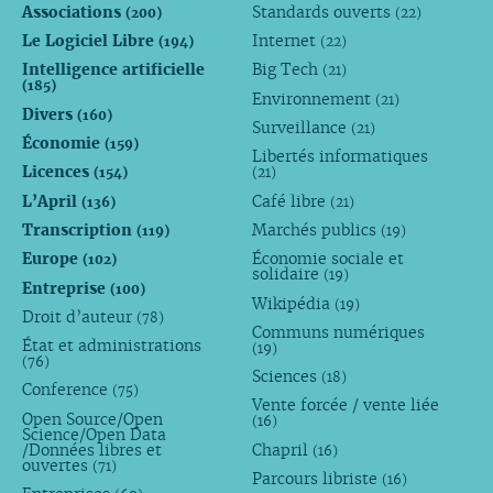
Associations
Standards ouverts
(200)
(22)
Le Logiciel Libre
Internet
(194)
(22)
Intelligence artificielle
Big Tech
(21)
(185)
Environnement
(21)
Divers
(160)
Surveillance
(21)
Économie
(159)
Libertés informatiques
Licences
(154)
(21)
L’April
Café libre
(136)
(21)
Transcription
Marchés publics
(119)
(19)
Europe
Économie sociale et
(102)
solidaire
(19)
Entreprise
(100)
Wikipédia
(19)
Droit d’auteur
(78)
Communs numériques
État et administrations
(19)
(76)
Sciences
(18)
Conference
(75)
Vente forcée / vente liée
Open Source/Open
(16)
Science/Open Data
/Données libres et
Chapril
(16)
ouvertes
(71)
Parcours libriste
(16)