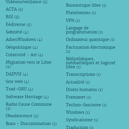
Vidéosurveillance
(5)
Bureautique libre
(1)
ACTA
(5)
Plateformes
(1)
RGI
(5)
VPN
(1)
Fédiverse
(5)
Langage de
Sobriété
programmation
(4)
(1)
AdieuWindows
Ordinateur quantique
(4)
(1)
Géopolitique
Facturation électronique
(4)
(1)
Créativité - Art
(4)
Bibliothèques,
Migration vers le Libre
médiathèques et logiciel
libre
(4)
(1)
DADVSI
Transcriptions
(4)
(1)
Site web
Actualité
(4)
(1)
Trad-GNU
Droits humains
(4)
(1)
Software Heritage
Framanet
(4)
(1)
Radio Cause Commune
Techno-fascisme
(1)
(3)
Windows
(1)
Obsolescence
(3)
Syndicalisme
(1)
Biais - Discrimination
(3)
Traduction
(1)