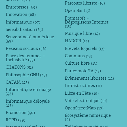
Parcours libriste
(16)
Entreprises
(69)
Open Bar
(15)
Innovation
(68)
Framasoft -
Informatique
Dégooglisons Internet
(67)
(15)
Sensibilisation
(65)
Musique libre
(14)
Souveraineté numérique
HADOPI
(59)
(14)
Réseaux sociaux
Brevets logiciels
(56)
(13)
Place des femmes -
Communs
(13)
Inclusivité
(55)
Culture libre
(13)
CHATONS
(51)
Parlezmoid’IA
(13)
Philosophie GNU
(47)
Évènements libristes
(12)
GAFAM
(45)
Infrastructures
(11)
Informatique en nuage
Libre en Fête
(10)
(44)
Vote électronique
Informatique déloyale
(10)
(43)
OpenStreetMap
(10)
Promotion
(40)
Écosystème numérique
RGPD
(9)
(39)
Téléphonie mobile