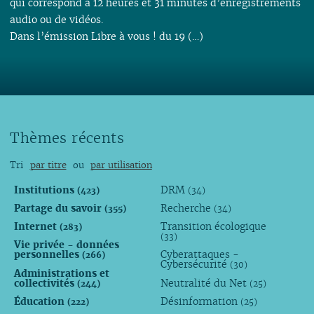
qui correspond à 12 heures et 31 minutes d’enregistrements
audio ou de vidéos.
Dans l’émission Libre à vous ! du 19 (…)
Thèmes récents
Tri
par titre
ou
par utilisation
Institutions
DRM
(423)
(34)
Partage du savoir
Recherche
(355)
(34)
Internet
Transition écologique
(283)
(33)
Vie privée - données
personnelles
Cyberattaques -
(266)
Cybersécurité
(30)
Administrations et
collectivités
Neutralité du Net
(244)
(25)
Éducation
Désinformation
(222)
(25)