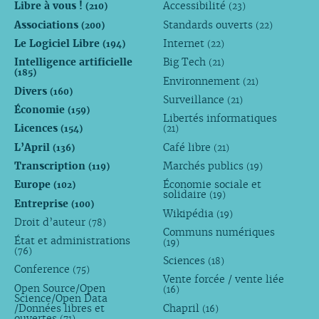
Libre à vous !
Accessibilité
(210)
(23)
Associations
Standards ouverts
(200)
(22)
Le Logiciel Libre
Internet
(194)
(22)
Intelligence artificielle
Big Tech
(21)
(185)
Environnement
(21)
Divers
(160)
Surveillance
(21)
Économie
(159)
Libertés informatiques
Licences
(154)
(21)
L’April
Café libre
(136)
(21)
Transcription
Marchés publics
(119)
(19)
Europe
Économie sociale et
(102)
solidaire
(19)
Entreprise
(100)
Wikipédia
(19)
Droit d’auteur
(78)
Communs numériques
État et administrations
(19)
(76)
Sciences
(18)
Conference
(75)
Vente forcée / vente liée
Open Source/Open
(16)
Science/Open Data
/Données libres et
Chapril
(16)
ouvertes
(71)