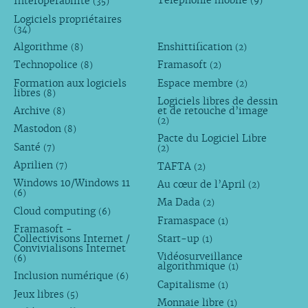
Interopérabilité
(9)
(35)
Logiciels propriétaires
(34)
Algorithme
Enshittification
(8)
(2)
Technopolice
Framasoft
(8)
(2)
Formation aux logiciels
Espace membre
(2)
libres
(8)
Logiciels libres de dessin
Archive
et de retouche d’image
(8)
(2)
Mastodon
(8)
Pacte du Logiciel Libre
Santé
(7)
(2)
Aprilien
TAFTA
(7)
(2)
Windows 10/Windows 11
Au cœur de l’April
(2)
(6)
Ma Dada
(2)
Cloud computing
(6)
Framaspace
(1)
Framasoft -
Collectivisons Internet /
Start-up
(1)
Convivialisons Internet
Vidéosurveillance
(6)
algorithmique
(1)
Inclusion numérique
(6)
Capitalisme
(1)
Jeux libres
(5)
Monnaie libre
(1)