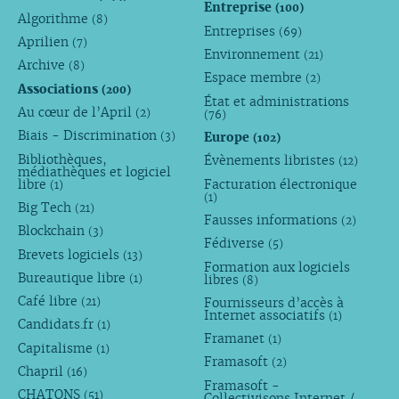
Entreprise
(100)
Algorithme
(8)
Entreprises
(69)
Aprilien
(7)
Environnement
(21)
Archive
(8)
Espace membre
(2)
Associations
(200)
État et administrations
Au cœur de l’April
(2)
(76)
Biais - Discrimination
Europe
(3)
(102)
Bibliothèques,
Évènements libristes
(12)
médiathèques et logiciel
libre
Facturation électronique
(1)
(1)
Big Tech
(21)
Fausses informations
(2)
Blockchain
(3)
Fédiverse
(5)
Brevets logiciels
(13)
Formation aux logiciels
Bureautique libre
libres
(1)
(8)
Café libre
Fournisseurs d’accès à
(21)
Internet associatifs
(1)
Candidats.fr
(1)
Framanet
(1)
Capitalisme
(1)
Framasoft
(2)
Chapril
(16)
Framasoft -
CHATONS
(51)
Collectivisons Internet /