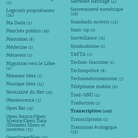
Software Heritage
(4)
(2)
Souveraineté numérique
Logiciels propriétaires
(59)
(34)
Standards ouverts
(22)
Ma Dada
(2)
Start-up
(1)
Marchés publics
(19)
Surveillance
(21)
Mastodon
(8)
Syndicalisme
(1)
Médecine
(1)
TAFTA
(2)
Métavers
(1)
Techno-fascisme
(1)
Migration vers le Libre
(4)
Technopolice
(8)
Monnaie libre
(1)
Technosolutionnisme
(3)
Musique libre
(14)
Téléphonie mobile
(9)
Neutralité du Net
(25)
Trad-GNU
(4)
Obsolescence
(3)
Traduction
(1)
Open Bar
(15)
Transcription
(119)
Open Source/Open
Transcriptions
(1)
Science/Open Data
/Données libres et
Transition écologique
ouvertes
(71)
(33)
OpenStreetMap
(10)