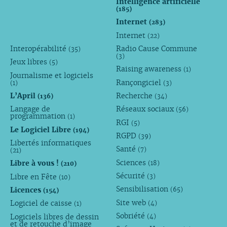
Intelligence artificielle
(185)
Internet
(283)
Internet
(22)
Interopérabilité
Radio Cause Commune
(35)
(3)
Jeux libres
(5)
Raising awareness
(1)
Journalisme et logiciels
Rançongiciel
(1)
(3)
L’April
Recherche
(136)
(34)
Langage de
Réseaux sociaux
(56)
programmation
(1)
RGI
(5)
Le Logiciel Libre
(194)
RGPD
(39)
Libertés informatiques
Santé
(7)
(21)
Sciences
Libre à vous !
(18)
(210)
Sécurité
Libre en Fête
(3)
(10)
Sensibilisation
Licences
(65)
(154)
Site web
Logiciel de caisse
(4)
(1)
Sobriété
Logiciels libres de dessin
(4)
et de retouche d’image