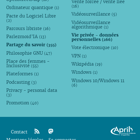
Vente forcée / vente liée
(16)
Ordinateur quantique
(1)
Vidéosurveillance
(5)
Pacte du Logiciel Libre
(2)
Vidéosurveillance
algorithmique
(1)
Parcours libriste
(16)
Vie privée - données
Parlezmoid’IA
(13)
personnelles
(266)
Partage du savoir
(355)
Vote électronique
(10)
Philosophie GNU
(47)
VPN
(1)
Place des femmes -
Wikipédia
(19)
Inclusivité
(55)
Windows
(1)
Plateformes
(1)
Windows 10/Windows 11
Podcasting
(3)
(6)
Privacy - personal data
(3)
Promotion
(40)
Contact
Mentions légales
rss
mastodon
Se connecter