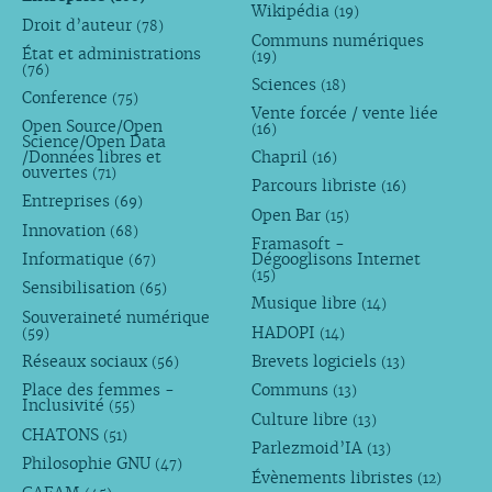
Wikipédia
(19)
Droit d’auteur
(78)
Communs numériques
État et administrations
(19)
(76)
Sciences
(18)
Conference
(75)
Vente forcée / vente liée
Open Source/Open
(16)
Science/Open Data
/Données libres et
Chapril
(16)
ouvertes
(71)
Parcours libriste
(16)
Entreprises
(69)
Open Bar
(15)
Innovation
(68)
Framasoft -
Informatique
Dégooglisons Internet
(67)
(15)
Sensibilisation
(65)
Musique libre
(14)
Souveraineté numérique
HADOPI
(59)
(14)
Réseaux sociaux
Brevets logiciels
(56)
(13)
Place des femmes -
Communs
(13)
Inclusivité
(55)
Culture libre
(13)
CHATONS
(51)
Parlezmoid’IA
(13)
Philosophie GNU
(47)
Évènements libristes
(12)