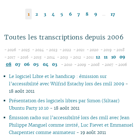
…
1
2
3
4
5
6
7
8
9
17
Toutes les transcriptions depuis 2006
- 2026
- 2025
- 2024
- 2023
- 2022
- 2021
- 2020
- 2019
- 2018
08
12
12
12
12
12
12
12
12
12
11
10
09
- 2017
- 2016
- 2015
- 2014
- 2013
- 2012
- 2011
12
07
12
11
12
11
12
11
12
11
12
11
11
11
11
08
07
06
05
04
03
- 2010
- 2009
- 2008
- 2007
- 2006
11
06
11
10
11
10
11
10
10
10
12
11
10
04
10
12
10
04
10
10
Le logiciel Libre et le handicap : émission sur
10
05
10
09
10
09
10
09
09
09
11
09
09
09
11
09
09
l’accessibilité avec Wilfrid Estachy lors des rmll 2009
-
09
04
09
08
09
08
09
08
08
08
10
08
08
08
10
08
08
18 août 2011
08
03
08
07
08
07
08
07
04
07
09
07
07
07
06
07
07
07
02
07
06
07
06
07
06
02
06
08
06
06
06
01
06
06
Présentation des logiciels libres par Simon (Siltaar)
06
01
06
05
06
05
06
05
05
07
04
05
05
05
05
Ubuntu Party 10.10
- 18 août 2011
05
05
04
05
04
04
04
04
06
03
04
04
04
04
Émission radio sur l’accessibilité lors des rmll avec Jean
04
04
03
04
03
03
03
03
05
01
03
03
03
03
Philippe Manguel comme invité, Luc Fievet et Emmanuel
03
03
02
03
02
02
02
02
04
02
02
02
02
Charpentier comme animateur
- 19 août 2011
02
02
01
02
01
01
01
03
01
01
01
01