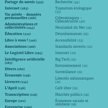
Partage du savoir
Recherche
(355)
(34)
Internet
Transition écologique
(283)
(33)
Vie privée - données
personnelles
Cyberattaques -
(266)
Cybersécurité
(30)
Administrations et
collectivités
Neutralité du Net
(244)
(25)
Éducation
Désinformation
(222)
(25)
Libre à vous !
Accessibilité
(210)
(23)
Associations
Standards ouverts
(200)
(22)
Le Logiciel Libre
Internet
(194)
(22)
Intelligence artificielle
Big Tech
(21)
(185)
Environnement
(21)
Divers
(160)
Surveillance
(21)
Économie
(159)
Libertés informatiques
Licences
(154)
(21)
L’April
Café libre
(136)
(21)
Transcription
Marchés publics
(119)
(19)
Europe
Économie sociale et
(102)
solidaire
(19)
Entreprise
(100)