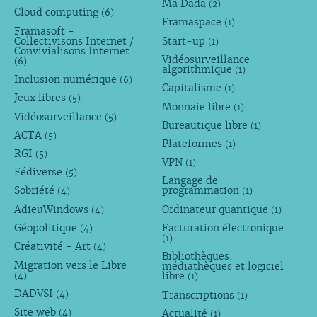
Ma Dada
(2)
Cloud computing
(6)
Framaspace
(1)
Framasoft -
Collectivisons Internet /
Start-up
(1)
Convivialisons Internet
Vidéosurveillance
(6)
algorithmique
(1)
Inclusion numérique
(6)
Capitalisme
(1)
Jeux libres
(5)
Monnaie libre
(1)
Vidéosurveillance
(5)
Bureautique libre
(1)
ACTA
(5)
Plateformes
(1)
RGI
(5)
VPN
(1)
Fédiverse
(5)
Langage de
Sobriété
programmation
(4)
(1)
AdieuWindows
Ordinateur quantique
(4)
(1)
Géopolitique
Facturation électronique
(4)
(1)
Créativité - Art
(4)
Bibliothèques,
Migration vers le Libre
médiathèques et logiciel
libre
(4)
(1)
DADVSI
Transcriptions
(4)
(1)
Site web
Actualité
(4)
(1)