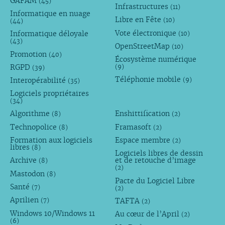
GAFAM
(45)
Infrastructures
(11)
Informatique en nuage
Libre en Fête
(10)
(44)
Vote électronique
Informatique déloyale
(10)
(43)
OpenStreetMap
(10)
Promotion
(40)
Écosystème numérique
RGPD
(9)
(39)
Téléphonie mobile
Interopérabilité
(9)
(35)
Logiciels propriétaires
(34)
Algorithme
Enshittification
(8)
(2)
Technopolice
Framasoft
(8)
(2)
Formation aux logiciels
Espace membre
(2)
libres
(8)
Logiciels libres de dessin
Archive
et de retouche d’image
(8)
(2)
Mastodon
(8)
Pacte du Logiciel Libre
Santé
(7)
(2)
Aprilien
TAFTA
(7)
(2)
Windows 10/Windows 11
Au cœur de l’April
(2)
(6)