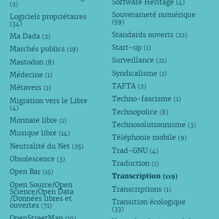
Software Heritage
(4)
(2)
Souveraineté numérique
Logiciels propriétaires
(59)
(34)
Standards ouverts
(22)
Ma Dada
(2)
Start-up
(1)
Marchés publics
(19)
Surveillance
(21)
Mastodon
(8)
Syndicalisme
(1)
Médecine
(1)
TAFTA
(2)
Métavers
(1)
Techno-fascisme
(1)
Migration vers le Libre
(4)
Technopolice
(8)
Monnaie libre
(1)
Technosolutionnisme
(3)
Musique libre
(14)
Téléphonie mobile
(9)
Neutralité du Net
(25)
Trad-GNU
(4)
Obsolescence
(3)
Traduction
(1)
Open Bar
(15)
Transcription
(119)
Open Source/Open
Transcriptions
(1)
Science/Open Data
/Données libres et
Transition écologique
ouvertes
(71)
(33)
OpenStreetMap
(10)