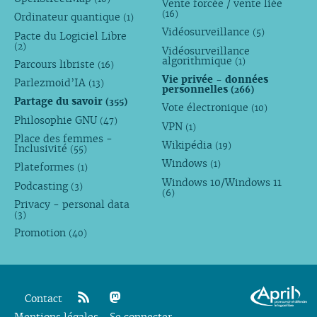
Vente forcée / vente liée
(16)
Ordinateur quantique
(1)
Vidéosurveillance
(5)
Pacte du Logiciel Libre
(2)
Vidéosurveillance
algorithmique
(1)
Parcours libriste
(16)
Vie privée - données
Parlezmoid’IA
(13)
personnelles
(266)
Partage du savoir
(355)
Vote électronique
(10)
Philosophie GNU
(47)
VPN
(1)
Place des femmes -
Wikipédia
(19)
Inclusivité
(55)
Windows
(1)
Plateformes
(1)
Windows 10/Windows 11
Podcasting
(3)
(6)
Privacy - personal data
(3)
Promotion
(40)
Contact
Mentions légales
rss
mastodon
Se connecter