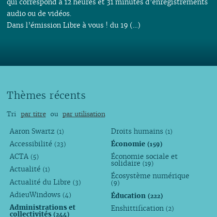
qui correspond à 12 heures et 31 minutes d’enregistrements
audio ou de vidéos.
Dans l’émission Libre à vous ! du 19 (…)
Thèmes récents
Tri
par titre
ou
par utilisation
Aaron Swartz
Droits humains
(1)
(1)
Accessibilité
Économie
(23)
(159)
ACTA
Économie sociale et
(5)
solidaire
(19)
Actualité
(1)
Écosystème numérique
Actualité du Libre
(3)
(9)
AdieuWindows
Éducation
(4)
(222)
Administrations et
Enshittification
(2)
collectivités
(244)