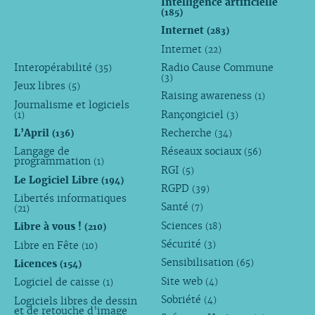
Intelligence artificielle
(185)
Internet
(283)
Internet
(22)
Interopérabilité
Radio Cause Commune
(35)
(3)
Jeux libres
(5)
Raising awareness
(1)
Journalisme et logiciels
Rançongiciel
(1)
(3)
L’April
Recherche
(136)
(34)
Langage de
Réseaux sociaux
(56)
programmation
(1)
RGI
(5)
Le Logiciel Libre
(194)
RGPD
(39)
Libertés informatiques
Santé
(7)
(21)
Sciences
Libre à vous !
(18)
(210)
Sécurité
Libre en Fête
(3)
(10)
Sensibilisation
Licences
(65)
(154)
Site web
Logiciel de caisse
(4)
(1)
Sobriété
Logiciels libres de dessin
(4)
et de retouche d’image