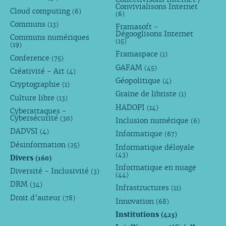
Convivialisons Internet
Cloud computing
(6)
(6)
Communs
(13)
Framasoft -
Dégooglisons Internet
Communs numériques
(15)
(19)
Framaspace
(1)
Conference
(75)
GAFAM
(45)
Créativité - Art
(4)
Géopolitique
(4)
Cryptographie
(1)
Graine de libriste
(1)
Culture libre
(13)
HADOPI
(14)
Cyberattaques -
Cybersécurité
(30)
Inclusion numérique
(6)
DADVSI
(4)
Informatique
(67)
Désinformation
(25)
Informatique déloyale
(43)
Divers
(160)
Informatique en nuage
Diversité - Inclusivité
(3)
(44)
DRM
(34)
Infrastructures
(11)
Droit d’auteur
(78)
Innovation
(68)
Institutions
(423)