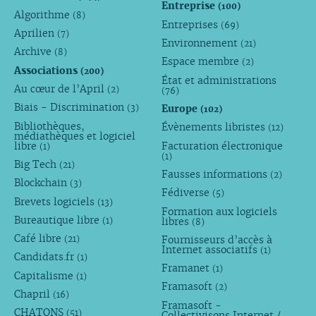
Entreprise
(100)
Algorithme
(8)
Entreprises
(69)
Aprilien
(7)
Environnement
(21)
Archive
(8)
Espace membre
(2)
Associations
(200)
État et administrations
Au cœur de l’April
(2)
(76)
Biais - Discrimination
Europe
(3)
(102)
Bibliothèques,
Évènements libristes
(12)
médiathèques et logiciel
libre
Facturation électronique
(1)
(1)
Big Tech
(21)
Fausses informations
(2)
Blockchain
(3)
Fédiverse
(5)
Brevets logiciels
(13)
Formation aux logiciels
Bureautique libre
libres
(1)
(8)
Café libre
Fournisseurs d’accès à
(21)
Internet associatifs
(1)
Candidats.fr
(1)
Framanet
(1)
Capitalisme
(1)
Framasoft
(2)
Chapril
(16)
Framasoft -
CHATONS
(51)
Collectivisons Internet /