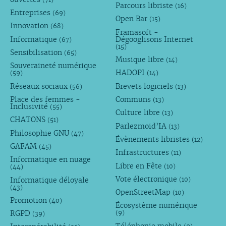
Parcours libriste
(16)
Entreprises
(69)
Open Bar
(15)
Innovation
(68)
Framasoft -
Informatique
Dégooglisons Internet
(67)
(15)
Sensibilisation
(65)
Musique libre
(14)
Souveraineté numérique
HADOPI
(59)
(14)
Réseaux sociaux
Brevets logiciels
(56)
(13)
Place des femmes -
Communs
(13)
Inclusivité
(55)
Culture libre
(13)
CHATONS
(51)
Parlezmoid’IA
(13)
Philosophie GNU
(47)
Évènements libristes
(12)
GAFAM
(45)
Infrastructures
(11)
Informatique en nuage
Libre en Fête
(10)
(44)
Vote électronique
Informatique déloyale
(10)
(43)
OpenStreetMap
(10)
Promotion
(40)
Écosystème numérique
RGPD
(9)
(39)
Téléphonie mobile