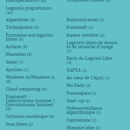
Interopérabilité
(9)
(35)
Logiciels propriétaires
(34)
Algorithme
Enshittification
(8)
(2)
Technopolice
Framasoft
(8)
(2)
Formation aux logiciels
Espace membre
(2)
libres
(8)
Logiciels libres de dessin
Archive
et de retouche d’image
(8)
(2)
Mastodon
(8)
Pacte du Logiciel Libre
Santé
(7)
(2)
Aprilien
TAFTA
(7)
(2)
Windows 10/Windows 11
Au cœur de l’April
(2)
(6)
Ma Dada
(2)
Cloud computing
(6)
Framaspace
(1)
Framasoft -
Collectivisons Internet /
Start-up
(1)
Convivialisons Internet
Vidéosurveillance
(6)
algorithmique
(1)
Inclusion numérique
(6)
Capitalisme
(1)
Jeux libres
(5)
Monnaie libre
(1)