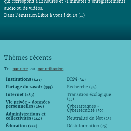
qui correspond à 12 heures et 31 minutes d’enregistrements
audio ou de vidéos.
Dans l’émission Libre à vous ! du 19 (…)
Thèmes récents
Tri
par titre
ou
par utilisation
Institutions
DRM
(423)
(34)
Partage du savoir
Recherche
(355)
(34)
Internet
Transition écologique
(283)
(33)
Vie privée - données
personnelles
Cyberattaques -
(266)
Cybersécurité
(30)
Administrations et
collectivités
Neutralité du Net
(244)
(25)
Éducation
Désinformation
(222)
(25)