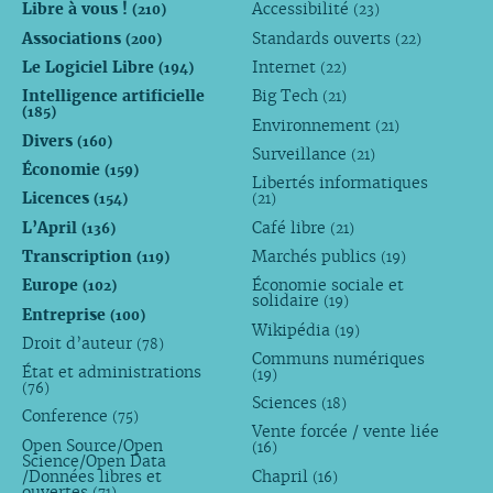
Libre à vous !
Accessibilité
(210)
(23)
Associations
Standards ouverts
(200)
(22)
Le Logiciel Libre
Internet
(194)
(22)
Intelligence artificielle
Big Tech
(21)
(185)
Environnement
(21)
Divers
(160)
Surveillance
(21)
Économie
(159)
Libertés informatiques
Licences
(154)
(21)
L’April
Café libre
(136)
(21)
Transcription
Marchés publics
(119)
(19)
Europe
Économie sociale et
(102)
solidaire
(19)
Entreprise
(100)
Wikipédia
(19)
Droit d’auteur
(78)
Communs numériques
État et administrations
(19)
(76)
Sciences
(18)
Conference
(75)
Vente forcée / vente liée
Open Source/Open
(16)
Science/Open Data
/Données libres et
Chapril
(16)
ouvertes
(71)