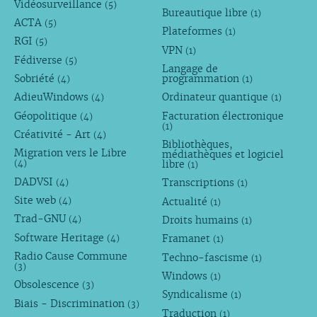
Vidéosurveillance
(5)
Bureautique libre
(1)
ACTA
(5)
Plateformes
(1)
RGI
(5)
VPN
(1)
Fédiverse
(5)
Langage de
Sobriété
programmation
(4)
(1)
AdieuWindows
Ordinateur quantique
(4)
(1)
Géopolitique
Facturation électronique
(4)
(1)
Créativité - Art
(4)
Bibliothèques,
Migration vers le Libre
médiathèques et logiciel
libre
(4)
(1)
DADVSI
Transcriptions
(4)
(1)
Site web
Actualité
(4)
(1)
Trad-GNU
Droits humains
(4)
(1)
Software Heritage
Framanet
(4)
(1)
Radio Cause Commune
Techno-fascisme
(1)
(3)
Windows
(1)
Obsolescence
(3)
Syndicalisme
(1)
Biais - Discrimination
(3)
Traduction
(1)