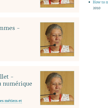
How to m
04
2010
03
02
01
emmes -
llet -
du numérique
es métiers et