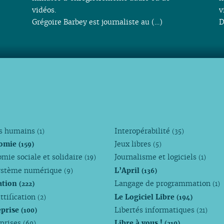
vidéos.
v
Grégoire Barbey est journaliste au (…)
D
ts humains
Interopérabilité
(1)
(35)
omie
Jeux libres
(159)
(5)
mie sociale et solidaire
Journalisme et logiciels
(19)
(1)
ystème numérique
L’April
(9)
(136)
ation
Langage de programmation
(222)
(1)
ttification
Le Logiciel Libre
(2)
(194)
eprise
Libertés informatiques
(100)
(21)
eprises
Libre à vous !
(69)
(210)