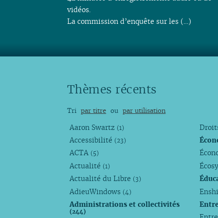
vidéos.
La commission d’enquête sur les (…)
Thèmes récents
Tri
par titre
ou
par utilisation
Aaron Swartz
Droi
(1)
Accessibilité
Écon
(23)
ACTA
Écono
(5)
Actualité
Écos
(1)
Actualité du Libre
Éduc
(3)
AdieuWindows
Enshi
(4)
Administrations et collectivités
Entr
(244)
Entr