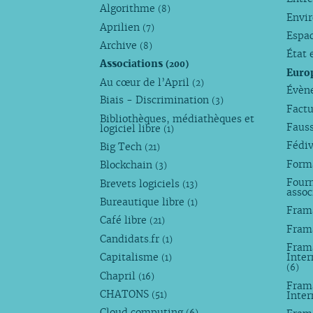
Algorithme
(8)
Envi
Aprilien
(7)
Espa
Archive
(8)
État 
Associations
(200)
Euro
Au cœur de l’April
(2)
Évèn
Biais - Discrimination
(3)
Factu
Bibliothèques, médiathèques et
Faus
logiciel libre
(1)
Fédi
Big Tech
(21)
Forma
Blockchain
(3)
Fourn
Brevets logiciels
(13)
assoc
Bureautique libre
(1)
Fram
Café libre
(21)
Fram
Candidats.fr
(1)
Frama
Capitalisme
Inter
(1)
(6)
Chapril
(16)
Fram
CHATONS
Inte
(51)
Cloud computing
(6)