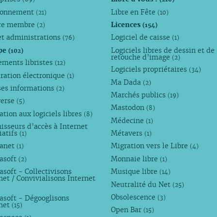
ronnement
Libre en Fête
(21)
(10)
ce membre
Licences
(2)
(154)
et administrations
Logiciel de caisse
(76)
(1)
pe
Logiciels libres de dessin et de
(102)
retouche d’image
(2)
ements libristes
(12)
Logiciels propriétaires
(34)
ration électronique
(1)
Ma Dada
(2)
ses informations
(2)
Marchés publics
(19)
verse
(5)
Mastodon
(8)
tion aux logiciels libres
(8)
Médecine
(1)
isseurs d’accès à Internet
iatifs
Métavers
(1)
(1)
anet
Migration vers le Libre
(1)
(4)
asoft
Monnaie libre
(2)
(1)
soft - Collectivisons
Musique libre
(14)
net / Convivialisons Internet
Neutralité du Net
(25)
Obsolescence
asoft - Dégooglisons
(3)
rnet
(15)
Open Bar
(15)