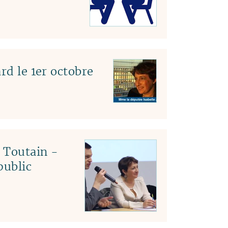
rd le 1er octobre
c Toutain -
public