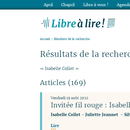
April
Chapril
Libre à vous !
Agenda
Lib
Accueil
Résultats de la recherche
Résultats de la recher
« Isabelle Collet »
Articles (169)
Vendredi 19 août 2022
Invitée fil rouge : Isabel
Isabelle Collet
-
Juliette Jeannet
-
Si
Lire