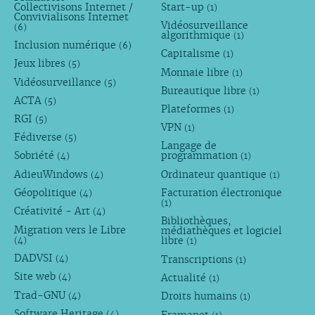
Collectivisons Internet /
Start-up
(1)
Convivialisons Internet
Vidéosurveillance
(6)
algorithmique
(1)
Inclusion numérique
(6)
Capitalisme
(1)
Jeux libres
(5)
Monnaie libre
(1)
Vidéosurveillance
(5)
Bureautique libre
(1)
ACTA
(5)
Plateformes
(1)
RGI
(5)
VPN
(1)
Fédiverse
(5)
Langage de
Sobriété
programmation
(4)
(1)
AdieuWindows
Ordinateur quantique
(4)
(1)
Géopolitique
Facturation électronique
(4)
(1)
Créativité - Art
(4)
Bibliothèques,
Migration vers le Libre
médiathèques et logiciel
libre
(4)
(1)
DADVSI
Transcriptions
(4)
(1)
Site web
Actualité
(4)
(1)
Trad-GNU
Droits humains
(4)
(1)
Software Heritage
Framanet
(4)