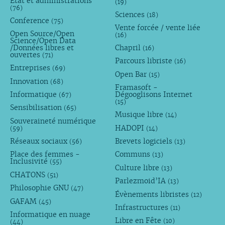
État et administrations
(19)
(76)
Sciences
(18)
Conference
(75)
Vente forcée / vente liée
Open Source/Open
(16)
Science/Open Data
/Données libres et
Chapril
(16)
ouvertes
(71)
Parcours libriste
(16)
Entreprises
(69)
Open Bar
(15)
Innovation
(68)
Framasoft -
Informatique
Dégooglisons Internet
(67)
(15)
Sensibilisation
(65)
Musique libre
(14)
Souveraineté numérique
HADOPI
(59)
(14)
Réseaux sociaux
Brevets logiciels
(56)
(13)
Place des femmes -
Communs
(13)
Inclusivité
(55)
Culture libre
(13)
CHATONS
(51)
Parlezmoid’IA
(13)
Philosophie GNU
(47)
Évènements libristes
(12)
GAFAM
(45)
Infrastructures
(11)
Informatique en nuage
Libre en Fête
(10)
(44)