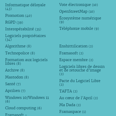
Vote électronique
Informatique déloyale
(10)
(43)
OpenStreetMap
(10)
Promotion
(40)
Écosystème numérique
RGPD
(9)
(39)
Téléphonie mobile
Interopérabilité
(9)
(35)
Logiciels propriétaires
(34)
Algorithme
Enshittification
(8)
(2)
Technopolice
Framasoft
(8)
(2)
Formation aux logiciels
Espace membre
(2)
libres
(8)
Logiciels libres de dessin
Archive
et de retouche d’image
(8)
(2)
Mastodon
(8)
Pacte du Logiciel Libre
Santé
(7)
(2)
Aprilien
TAFTA
(7)
(2)
Windows 10/Windows 11
Au cœur de l’April
(2)
(6)
Ma Dada
(2)
Cloud computing
(6)
Framaspace
(1)
Framasoft -