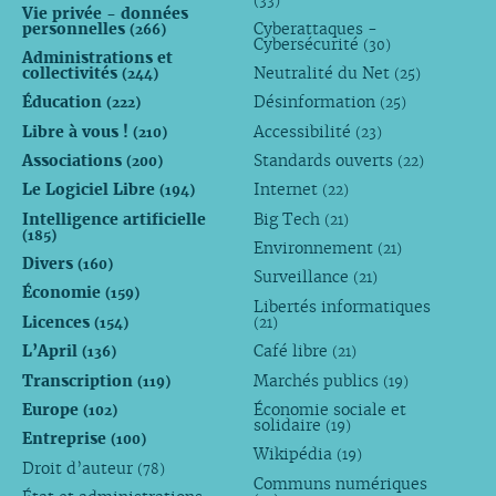
(33)
Vie privée - données
personnelles
Cyberattaques -
(266)
Cybersécurité
(30)
Administrations et
collectivités
Neutralité du Net
(244)
(25)
Éducation
Désinformation
(222)
(25)
Libre à vous !
Accessibilité
(210)
(23)
Associations
Standards ouverts
(200)
(22)
Le Logiciel Libre
Internet
(194)
(22)
Intelligence artificielle
Big Tech
(21)
(185)
Environnement
(21)
Divers
(160)
Surveillance
(21)
Économie
(159)
Libertés informatiques
Licences
(154)
(21)
L’April
Café libre
(136)
(21)
Transcription
Marchés publics
(119)
(19)
Europe
Économie sociale et
(102)
solidaire
(19)
Entreprise
(100)
Wikipédia
(19)
Droit d’auteur
(78)
Communs numériques