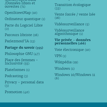
/Données libres et
Transition écologique
ouvertes
(71)
(33)
OpenStreetMap
(10)
Vente forcée / vente liée
(16)
Ordinateur quantique
(1)
Vidéosurveillance
(5)
Pacte du Logiciel Libre
(2)
Vidéosurveillance
algorithmique
(1)
Parcours libriste
(16)
Vie privée - données
Parlezmoid’IA
(13)
personnelles
(266)
Partage du savoir
(355)
Vote électronique
(10)
Philosophie GNU
(47)
VPN
(1)
Place des femmes -
Wikipédia
(19)
Inclusivité
(55)
Windows
(1)
Plateformes
(1)
Windows 10/Windows 11
Podcasting
(3)
(6)
Privacy - personal data
(3)
Promotion
(40)