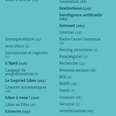
Innovation
(68)
Institutions
(423)
Intelligence artificielle
(185)
Internet
(283)
Internet
(22)
Interopérabilité
Radio Cause Commune
(35)
(3)
Jeux libres
(5)
Raising awareness
(1)
Journalisme et logiciels
Rançongiciel
(1)
(3)
L’April
Recherche
(136)
(34)
Langage de
Réseaux sociaux
(56)
programmation
(1)
RGI
(5)
Le Logiciel Libre
(194)
RGPD
(39)
Libertés informatiques
Santé
(7)
(21)
Sciences
Libre à vous !
(18)
(210)
Sécurité
Libre en Fête
(3)
(10)
Sensibilisation
Licences
(65)
(154)