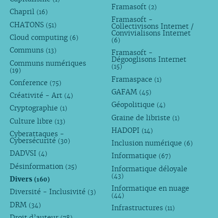
Framasoft
(2)
Chapril
(16)
Framasoft -
CHATONS
(51)
Collectivisons Internet /
Convivialisons Internet
Cloud computing
(6)
(6)
Communs
(13)
Framasoft -
Dégooglisons Internet
Communs numériques
(15)
(19)
Framaspace
(1)
Conference
(75)
GAFAM
(45)
Créativité - Art
(4)
Géopolitique
(4)
Cryptographie
(1)
Graine de libriste
(1)
Culture libre
(13)
HADOPI
(14)
Cyberattaques -
Cybersécurité
(30)
Inclusion numérique
(6)
DADVSI
(4)
Informatique
(67)
Désinformation
(25)
Informatique déloyale
(43)
Divers
(160)
Informatique en nuage
Diversité - Inclusivité
(3)
(44)
DRM
(34)
Infrastructures
(11)
Droit d’auteur
(78)