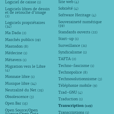
Site web
Logiciel de caisse
(4)
(1)
Sobriété
Logiciels libres de dessin
(4)
et de retouche d’image
Software Heritage
(4)
(2)
Souveraineté numérique
Logiciels propriétaires
(59)
(34)
Standards ouverts
(22)
Ma Dada
(2)
Start-up
(1)
Marchés publics
(19)
Surveillance
(21)
Mastodon
(8)
Syndicalisme
(1)
Médecine
(1)
TAFTA
(2)
Métavers
(1)
Techno-fascisme
(1)
Migration vers le Libre
(4)
Technopolice
(8)
Monnaie libre
(1)
Technosolutionnisme
(3)
Musique libre
(14)
Téléphonie mobile
(9)
Neutralité du Net
(25)
Trad-GNU
(4)
Obsolescence
(3)
Traduction
(1)
Open Bar
(15)
Transcription
(119)
Open Source/Open
Transcriptions
(1)
Science/Open Data