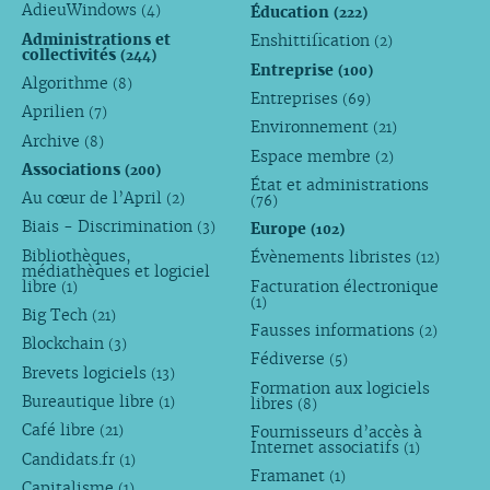
AdieuWindows
Éducation
(4)
(222)
Administrations et
Enshittification
(2)
collectivités
(244)
Entreprise
(100)
Algorithme
(8)
Entreprises
(69)
Aprilien
(7)
Environnement
(21)
Archive
(8)
Espace membre
(2)
Associations
(200)
État et administrations
Au cœur de l’April
(2)
(76)
Biais - Discrimination
Europe
(3)
(102)
Bibliothèques,
Évènements libristes
(12)
médiathèques et logiciel
libre
Facturation électronique
(1)
(1)
Big Tech
(21)
Fausses informations
(2)
Blockchain
(3)
Fédiverse
(5)
Brevets logiciels
(13)
Formation aux logiciels
Bureautique libre
libres
(1)
(8)
Café libre
Fournisseurs d’accès à
(21)
Internet associatifs
(1)
Candidats.fr
(1)
Framanet
(1)
Capitalisme
(1)