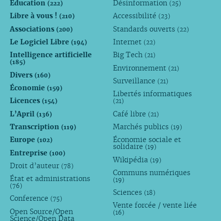
Éducation
Désinformation
(222)
(25)
Libre à vous !
Accessibilité
(210)
(23)
Associations
Standards ouverts
(200)
(22)
Le Logiciel Libre
Internet
(194)
(22)
Intelligence artificielle
Big Tech
(21)
(185)
Environnement
(21)
Divers
(160)
Surveillance
(21)
Économie
(159)
Libertés informatiques
Licences
(154)
(21)
L’April
Café libre
(136)
(21)
Transcription
Marchés publics
(119)
(19)
Europe
Économie sociale et
(102)
solidaire
(19)
Entreprise
(100)
Wikipédia
(19)
Droit d’auteur
(78)
Communs numériques
État et administrations
(19)
(76)
Sciences
(18)
Conference
(75)
Vente forcée / vente liée
Open Source/Open
(16)
Science/Open Data