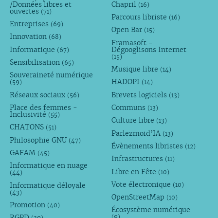
/Données libres et
Chapril
(16)
ouvertes
(71)
Parcours libriste
(16)
Entreprises
(69)
Open Bar
(15)
Innovation
(68)
Framasoft -
Informatique
Dégooglisons Internet
(67)
(15)
Sensibilisation
(65)
Musique libre
(14)
Souveraineté numérique
HADOPI
(59)
(14)
Réseaux sociaux
Brevets logiciels
(56)
(13)
Place des femmes -
Communs
(13)
Inclusivité
(55)
Culture libre
(13)
CHATONS
(51)
Parlezmoid’IA
(13)
Philosophie GNU
(47)
Évènements libristes
(12)
GAFAM
(45)
Infrastructures
(11)
Informatique en nuage
Libre en Fête
(10)
(44)
Vote électronique
Informatique déloyale
(10)
(43)
OpenStreetMap
(10)
Promotion
(40)
Écosystème numérique
RGPD
(9)
(39)