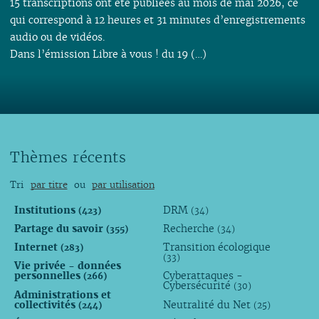
15 transcriptions ont été publiées au mois de mai 2026, ce
qui correspond à 12 heures et 31 minutes d’enregistrements
audio ou de vidéos.
Dans l’émission Libre à vous ! du 19 (…)
Thèmes récents
Tri
par titre
ou
par utilisation
Institutions
DRM
(423)
(34)
Partage du savoir
Recherche
(355)
(34)
Internet
Transition écologique
(283)
(33)
Vie privée - données
personnelles
Cyberattaques -
(266)
Cybersécurité
(30)
Administrations et
collectivités
Neutralité du Net
(244)
(25)