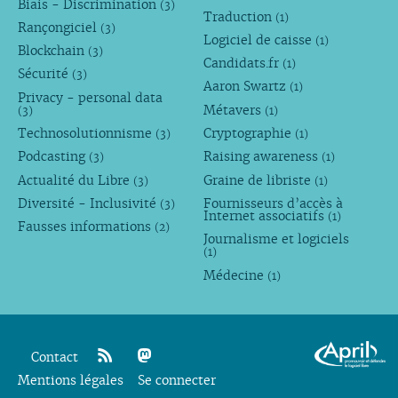
Biais - Discrimination
(3)
Traduction
(1)
Rançongiciel
(3)
Logiciel de caisse
(1)
Blockchain
(3)
Candidats.fr
(1)
Sécurité
(3)
Aaron Swartz
(1)
Privacy - personal data
Métavers
(3)
(1)
Technosolutionnisme
Cryptographie
(3)
(1)
Podcasting
Raising awareness
(3)
(1)
Actualité du Libre
Graine de libriste
(3)
(1)
Diversité - Inclusivité
Fournisseurs d’accès à
(3)
Internet associatifs
(1)
Fausses informations
(2)
Journalisme et logiciels
(1)
Médecine
(1)
Contact
Mentions légales
rss
mastodon
Se connecter