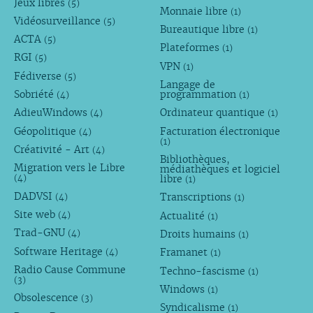
Jeux libres
(5)
Monnaie libre
(1)
Vidéosurveillance
(5)
Bureautique libre
(1)
ACTA
(5)
Plateformes
(1)
RGI
(5)
VPN
(1)
Fédiverse
(5)
Langage de
Sobriété
programmation
(4)
(1)
AdieuWindows
Ordinateur quantique
(4)
(1)
Géopolitique
Facturation électronique
(4)
(1)
Créativité - Art
(4)
Bibliothèques,
Migration vers le Libre
médiathèques et logiciel
libre
(4)
(1)
DADVSI
Transcriptions
(4)
(1)
Site web
Actualité
(4)
(1)
Trad-GNU
Droits humains
(4)
(1)
Software Heritage
Framanet
(4)
(1)
Radio Cause Commune
Techno-fascisme
(1)
(3)
Windows
(1)
Obsolescence
(3)
Syndicalisme
(1)