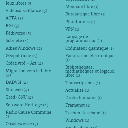
Jeux libres
(5)
Monnaie libre
(1)
Vidéosurveillance
(5)
Bureautique libre
(1)
ACTA
(5)
Plateformes
(1)
RGI
(5)
VPN
(1)
Fédiverse
(5)
Langage de
Sobriété
programmation
(4)
(1)
AdieuWindows
Ordinateur quantique
(4)
(1)
Géopolitique
Facturation électronique
(4)
(1)
Créativité - Art
(4)
Bibliothèques,
Migration vers le Libre
médiathèques et logiciel
libre
(4)
(1)
DADVSI
Transcriptions
(4)
(1)
Site web
Actualité
(4)
(1)
Trad-GNU
Droits humains
(4)
(1)
Software Heritage
Framanet
(4)
(1)
Radio Cause Commune
Techno-fascisme
(1)
(3)
Windows
(1)
Obsolescence
(3)
Syndicalisme
(1)