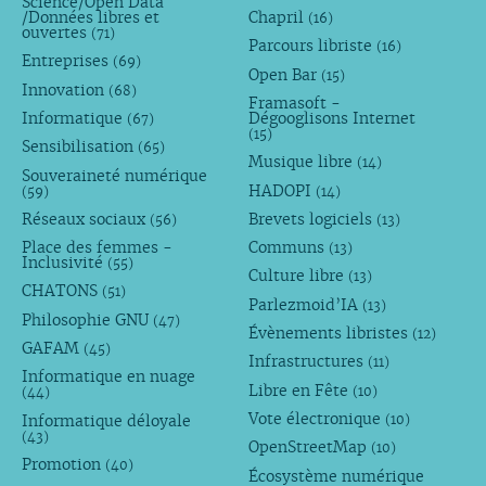
Science/Open Data
/Données libres et
Chapril
(16)
ouvertes
(71)
Parcours libriste
(16)
Entreprises
(69)
Open Bar
(15)
Innovation
(68)
Framasoft -
Informatique
Dégooglisons Internet
(67)
(15)
Sensibilisation
(65)
Musique libre
(14)
Souveraineté numérique
HADOPI
(59)
(14)
Réseaux sociaux
Brevets logiciels
(56)
(13)
Place des femmes -
Communs
(13)
Inclusivité
(55)
Culture libre
(13)
CHATONS
(51)
Parlezmoid’IA
(13)
Philosophie GNU
(47)
Évènements libristes
(12)
GAFAM
(45)
Infrastructures
(11)
Informatique en nuage
Libre en Fête
(10)
(44)
Vote électronique
Informatique déloyale
(10)
(43)
OpenStreetMap
(10)
Promotion
(40)
Écosystème numérique