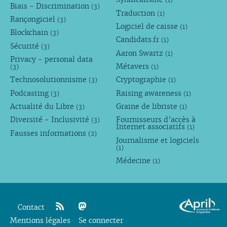
Biais - Discrimination
(3)
Traduction
(1)
Rançongiciel
(3)
Logiciel de caisse
(1)
Blockchain
(3)
Candidats.fr
(1)
Sécurité
(3)
Aaron Swartz
(1)
Privacy - personal data
Métavers
(3)
(1)
Technosolutionnisme
Cryptographie
(3)
(1)
Podcasting
Raising awareness
(3)
(1)
Actualité du Libre
Graine de libriste
(3)
(1)
Diversité - Inclusivité
Fournisseurs d’accès à
(3)
Internet associatifs
(1)
Fausses informations
(2)
Journalisme et logiciels
(1)
Médecine
(1)
Contact
Mentions légales
rss
mastodon
Se connecter