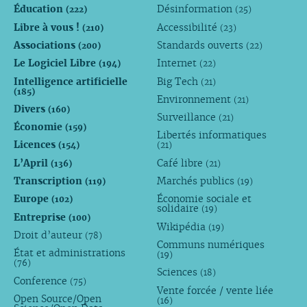
Éducation
Désinformation
(222)
(25)
Libre à vous !
Accessibilité
(210)
(23)
Associations
Standards ouverts
(200)
(22)
Le Logiciel Libre
Internet
(194)
(22)
Intelligence artificielle
Big Tech
(21)
(185)
Environnement
(21)
Divers
(160)
Surveillance
(21)
Économie
(159)
Libertés informatiques
Licences
(154)
(21)
L’April
Café libre
(136)
(21)
Transcription
Marchés publics
(119)
(19)
Europe
Économie sociale et
(102)
solidaire
(19)
Entreprise
(100)
Wikipédia
(19)
Droit d’auteur
(78)
Communs numériques
État et administrations
(19)
(76)
Sciences
(18)
Conference
(75)
Vente forcée / vente liée
Open Source/Open
(16)