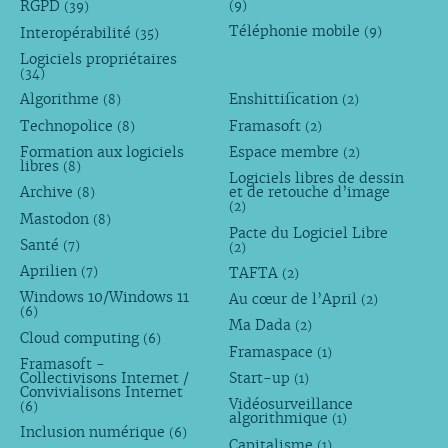
RGPD
(9)
(39)
Téléphonie mobile
Interopérabilité
(9)
(35)
Logiciels propriétaires
(34)
Algorithme
Enshittification
(8)
(2)
Technopolice
Framasoft
(8)
(2)
Formation aux logiciels
Espace membre
(2)
libres
(8)
Logiciels libres de dessin
Archive
et de retouche d’image
(8)
(2)
Mastodon
(8)
Pacte du Logiciel Libre
Santé
(7)
(2)
Aprilien
TAFTA
(7)
(2)
Windows 10/Windows 11
Au cœur de l’April
(2)
(6)
Ma Dada
(2)
Cloud computing
(6)
Framaspace
(1)
Framasoft -
Collectivisons Internet /
Start-up
(1)
Convivialisons Internet
Vidéosurveillance
(6)
algorithmique
(1)
Inclusion numérique
(6)
Capitalisme
(1)