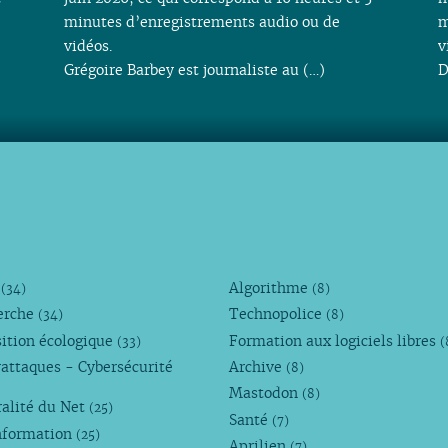
minutes d’enregistrements audio ou de
m
vidéos.
v
Grégoire Barbey est journaliste au (…)
D
M
Algorithme
(34)
(8)
erche
Technopolice
(34)
(8)
ition écologique
Formation aux logiciels libres
(33)
(
attaques - Cybersécurité
Archive
(8)
Mastodon
(8)
alité du Net
(25)
Santé
(7)
nformation
(25)
Aprilien
(7)