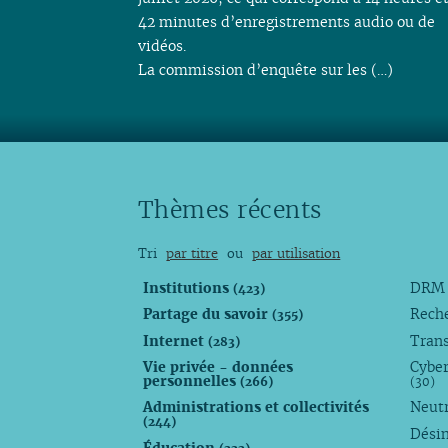
42 minutes d’enregistrements audio ou de
vidéos.
La commission d’enquête sur les (…)
Thèmes récents
Tri
par titre
ou
par utilisation
Institutions
DR
(423)
Partage du savoir
Rech
(355)
Internet
Trans
(283)
Vie privée - données
Cyber
personnelles
(266)
(30)
Administrations et collectivités
Neutr
(244)
Dési
Éducation