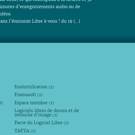
inutes d’enregistrements audio ou de
idéos.
ans l’émission Libre à vous ! du 19 (…)
Enshittification
(2)
Framasoft
(2)
Espace membre
8)
(2)
Logiciels libres de dessin et de
retouche d’image
(2)
Pacte du Logiciel Libre
(2)
TAFTA
(2)