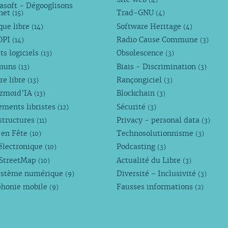
asoft - Dégooglisons
rnet
Trad-GNU
(15)
(4)
que libre
Software Heritage
(14)
(4)
OPI
Radio Cause Commune
(14)
(3)
ts logiciels
Obsolescence
(13)
(3)
muns
Biais - Discrimination
(13)
(3)
re libre
Rançongiciel
(13)
(3)
ezmoid’IA
Blockchain
(13)
(3)
ements libristes
Sécurité
(12)
(3)
structures
Privacy - personal data
(11)
(3)
 en Fête
Technosolutionnisme
(10)
(3)
électronique
Podcasting
(10)
(3)
StreetMap
Actualité du Libre
(10)
(3)
ystème numérique
Diversité - Inclusivité
(9)
(3)
phonie mobile
Fausses informations
(9)
(2)