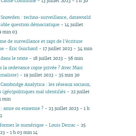
io Cause Commune
- 13 juillet 2023 - 1 h 30
05
03
05
03
04
04
04
03
04
05
04
05
04
04
02
04
02
03
03
03
01
03
04
03
04
03
e Snowden : techno-surveillance, dataworld
03
01
03
01
02
02
02
02
03
02
03
02
oluble question démocratique
- 14 juillet
02
02
01
01
01
01
02
01
9 min 03
01
01
me de surveillance et rapt de l’écriture
e - Éric Guichard
- 17 juillet 2023 - 34 min
dans le texte
- 18 juillet 2023 - 56 min
oi la redevance copie privée ? Avec Marc
urnaliste)
- 19 juillet 2023 - 35 min 30
e Cambridge Analytica : les réseaux sociaux,
s (géo)politiques mal identifiés
- 22 juillet
3 min
: amie ou ennemie ?
- 23 juillet 2023 - 1 h
2
former le numérique - Louis Derrac
- 25
023 - 1 h 03 min 14