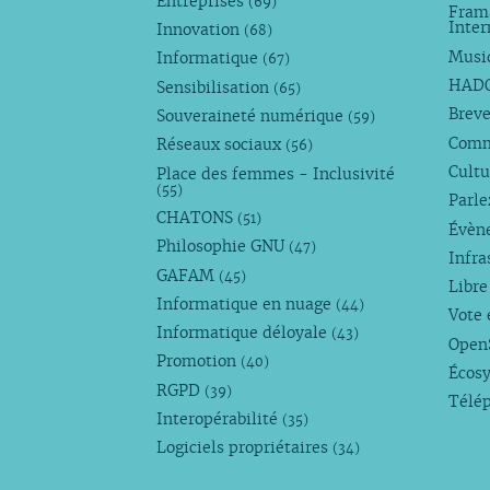
Entreprises
(69)
Fram
Inte
Innovation
(68)
Musi
Informatique
(67)
HAD
Sensibilisation
(65)
Breve
Souveraineté numérique
(59)
Com
Réseaux sociaux
(56)
Cultu
Place des femmes - Inclusivité
(55)
Parl
CHATONS
(51)
Évèn
Philosophie GNU
(47)
Infra
GAFAM
(45)
Libre
Informatique en nuage
(44)
Vote 
Informatique déloyale
(43)
Open
Promotion
(40)
Écos
RGPD
(39)
Télé
Interopérabilité
(35)
Logiciels propriétaires
(34)