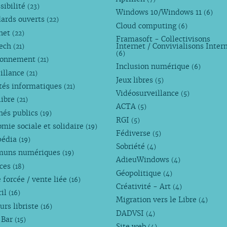
sibilité
(23)
Windows 10/Windows 11
(6)
dards ouverts
(22)
Cloud computing
(6)
rnet
(22)
Framasoft - Collectivisons
Tech
Internet / Convivialisons Inter
(21)
(6)
ronnement
(21)
Inclusion numérique
(6)
illance
(21)
Jeux libres
(5)
tés informatiques
(21)
Vidéosurveillance
(5)
libre
(21)
ACTA
(5)
hés publics
(19)
RGI
(5)
mie sociale et solidaire
(19)
Fédiverse
(5)
pédia
(19)
Sobriété
(4)
uns numériques
(19)
AdieuWindows
(4)
nces
(18)
Géopolitique
(4)
 forcée / vente liée
(16)
Créativité - Art
(4)
ril
(16)
Migration vers le Libre
(4)
urs libriste
(16)
DADVSI
(4)
 Bar
(15)
Site web
(4)