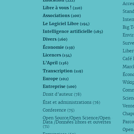
(222)
Acces
Libre à vous !
(210)
Stan
Associations
(200)
Inte
Le Logiciel Libre
(194)
Big 
Intelligence artificielle
(185)
Envi
Divers
(160)
Surve
Économie
(159)
Liber
Licences
(154)
Café 
L’April
(136)
Marc
Transcription
(119)
Écono
Europe
(102)
Wiki
Entreprise
(100)
Comm
Droit d’auteur
(78)
Scie
État et administrations
(76)
Vente
Conference
(75)
Chap
Open Source/Open Science/Open
Parco
Data /Données libres et ouvertes
(71)
Open