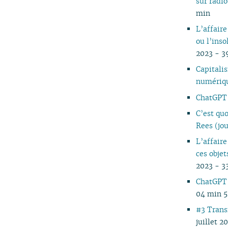
sur rad
05
min
04
L’affair
03
ou l’ins
02
2023 - 3
01
Capitalis
numériqu
ChatGPT 
C’est qu
Rees (jo
L’affair
ces objet
2023 - 3
ChatGPT 
04 min 5
#3 Trans
juillet 2