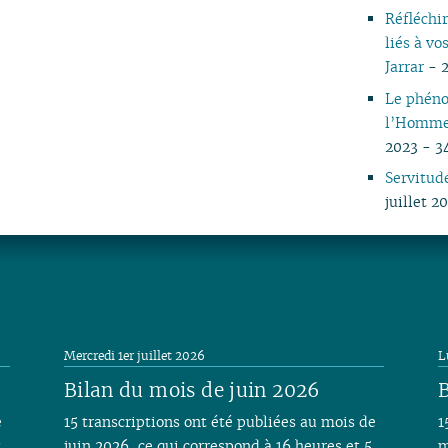
Réfléchir
liés à v
Jarrar
- 2
Le phéno
l’Homme 
2023 - 3
Servitud
juillet 2
Mercredi 1er juillet 2026
L
Bilan du mois de juin 2026
B
e
15 transcriptions ont été publiées au mois de
1
t
juin 2026, ce qui correspond à 16 heures et 5
m