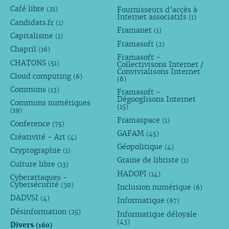
Café libre
Fournisseurs d’accès à
(21)
Internet associatifs
(1)
Candidats.fr
(1)
Framanet
(1)
Capitalisme
(1)
Framasoft
(2)
Chapril
(16)
Framasoft -
CHATONS
(51)
Collectivisons Internet /
Convivialisons Internet
Cloud computing
(6)
(6)
Communs
(13)
Framasoft -
Dégooglisons Internet
Communs numériques
(15)
(19)
Framaspace
(1)
Conference
(75)
GAFAM
(45)
Créativité - Art
(4)
Géopolitique
(4)
Cryptographie
(1)
Graine de libriste
(1)
Culture libre
(13)
HADOPI
(14)
Cyberattaques -
Cybersécurité
(30)
Inclusion numérique
(6)
DADVSI
(4)
Informatique
(67)
Désinformation
(25)
Informatique déloyale
(43)
Divers
(160)