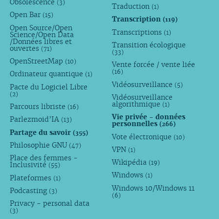
Obsolescence
(3)
Traduction
(1)
Open Bar
(15)
Transcription
(119)
Open Source/Open
Transcriptions
(1)
Science/Open Data
/Données libres et
Transition écologique
ouvertes
(71)
(33)
OpenStreetMap
(10)
Vente forcée / vente liée
(16)
Ordinateur quantique
(1)
Vidéosurveillance
(5)
Pacte du Logiciel Libre
(2)
Vidéosurveillance
algorithmique
(1)
Parcours libriste
(16)
Vie privée - données
Parlezmoid’IA
(13)
personnelles
(266)
Partage du savoir
(355)
Vote électronique
(10)
Philosophie GNU
(47)
VPN
(1)
Place des femmes -
Wikipédia
(19)
Inclusivité
(55)
Windows
(1)
Plateformes
(1)
Windows 10/Windows 11
Podcasting
(3)
(6)
Privacy - personal data
(3)