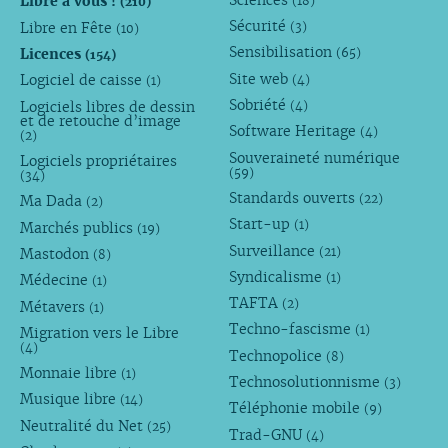
Libre à vous !
(18)
(210)
Sécurité
Libre en Fête
(3)
(10)
Sensibilisation
Licences
(65)
(154)
Site web
Logiciel de caisse
(4)
(1)
Sobriété
Logiciels libres de dessin
(4)
et de retouche d’image
Software Heritage
(4)
(2)
Souveraineté numérique
Logiciels propriétaires
(59)
(34)
Standards ouverts
(22)
Ma Dada
(2)
Start-up
(1)
Marchés publics
(19)
Surveillance
(21)
Mastodon
(8)
Syndicalisme
(1)
Médecine
(1)
TAFTA
(2)
Métavers
(1)
Techno-fascisme
(1)
Migration vers le Libre
(4)
Technopolice
(8)
Monnaie libre
(1)
Technosolutionnisme
(3)
Musique libre
(14)
Téléphonie mobile
(9)
Neutralité du Net
(25)
Trad-GNU
(4)