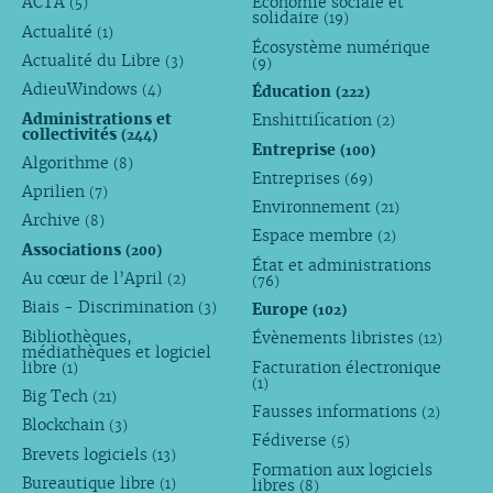
ACTA
Économie sociale et
(5)
solidaire
(19)
Actualité
(1)
Écosystème numérique
Actualité du Libre
(3)
(9)
AdieuWindows
Éducation
(4)
(222)
Administrations et
Enshittification
(2)
collectivités
(244)
Entreprise
(100)
Algorithme
(8)
Entreprises
(69)
Aprilien
(7)
Environnement
(21)
Archive
(8)
Espace membre
(2)
Associations
(200)
État et administrations
Au cœur de l’April
(2)
(76)
Biais - Discrimination
Europe
(3)
(102)
Bibliothèques,
Évènements libristes
(12)
médiathèques et logiciel
libre
Facturation électronique
(1)
(1)
Big Tech
(21)
Fausses informations
(2)
Blockchain
(3)
Fédiverse
(5)
Brevets logiciels
(13)
Formation aux logiciels
Bureautique libre
libres
(1)
(8)