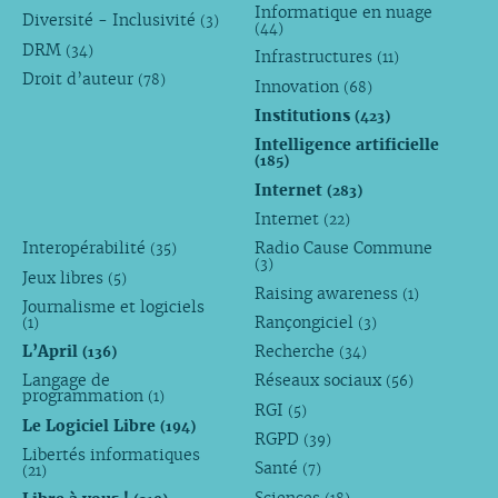
Informatique en nuage
Diversité - Inclusivité
(3)
(44)
DRM
(34)
Infrastructures
(11)
Droit d’auteur
(78)
Innovation
(68)
Institutions
(423)
Intelligence artificielle
(185)
Internet
(283)
Internet
(22)
Interopérabilité
Radio Cause Commune
(35)
(3)
Jeux libres
(5)
Raising awareness
(1)
Journalisme et logiciels
Rançongiciel
(1)
(3)
L’April
Recherche
(136)
(34)
Langage de
Réseaux sociaux
(56)
programmation
(1)
RGI
(5)
Le Logiciel Libre
(194)
RGPD
(39)
Libertés informatiques
Santé
(7)
(21)
Sciences