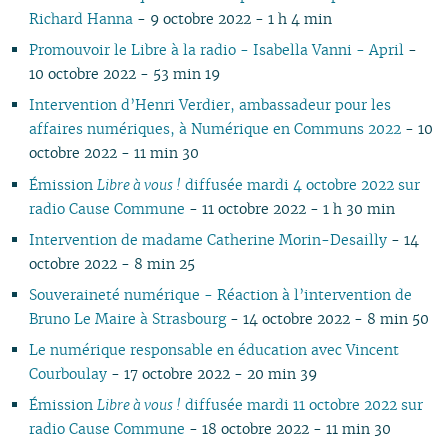
07
01
07
05
02
05
06
05
06
07
06
07
06
06
06
06
Richard Hanna
- 9 octobre 2022 - 1 h 4 min
06
06
04
04
04
04
05
06
05
06
05
05
05
05
Promouvoir le Libre à la radio - Isabella Vanni - April
-
05
04
03
03
03
03
04
05
04
05
04
04
04
04
10 octobre 2022 - 53 min 19
04
03
02
02
01
02
03
04
03
04
03
03
03
03
Intervention d’Henri Verdier, ambassadeur pour les
03
02
01
01
01
02
03
02
03
02
02
02
02
affaires numériques, à Numérique en Communs 2022
- 10
02
01
01
02
01
01
01
01
octobre 2022 - 11 min 30
01
Émission
Libre à vous !
diffusée mardi 4 octobre 2022 sur
radio Cause Commune
- 11 octobre 2022 - 1 h 30 min
Intervention de madame Catherine Morin-Desailly
- 14
octobre 2022 - 8 min 25
Souveraineté numérique - Réaction à l’intervention de
Bruno Le Maire à Strasbourg
- 14 octobre 2022 - 8 min 50
Le numérique responsable en éducation avec Vincent
Courboulay
- 17 octobre 2022 - 20 min 39
Émission
Libre à vous !
diffusée mardi 11 octobre 2022 sur
radio Cause Commune
- 18 octobre 2022 - 11 min 30