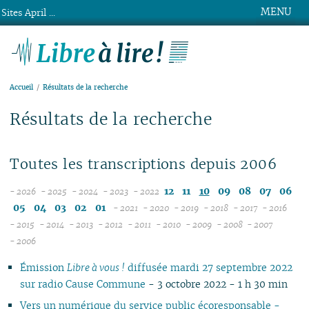
MENU
Sites April ...
Libre à lire !
Accueil
Résultats de la recherche
Résultats de la recherche
Toutes les transcriptions depuis 2006
12
11
10
09
08
07
06
- 2026
- 2025
- 2024
- 2023
- 2022
08
12
12
12
05
04
03
02
01
- 2021
- 2020
- 2019
- 2018
- 2017
- 2016
07
11
11
11
12
12
12
12
12
12
- 2015
- 2014
- 2013
- 2012
- 2011
- 2010
- 2009
- 2008
- 2007
12
06
12
10
12
10
12
10
11
12
11
12
11
04
11
12
11
04
11
- 2006
11
05
10
11
09
10
09
11
09
10
11
10
11
10
10
11
10
10
Émission
Libre à vous !
diffusée mardi 27 septembre 2022
10
04
10
08
09
08
09
08
09
10
09
10
09
09
10
09
09
sur radio Cause Commune
- 3 octobre 2022 - 1 h 30 min
09
03
09
07
08
07
08
07
08
09
08
09
08
08
06
08
08
08
02
08
06
04
06
07
06
07
08
07
08
07
07
01
07
07
Vers un numérique du service public écoresponsable -