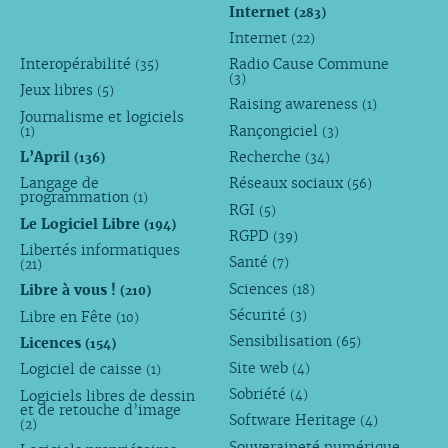
Internet
(283)
Internet
(22)
Interopérabilité
Radio Cause Commune
(35)
(3)
Jeux libres
(5)
Raising awareness
(1)
Journalisme et logiciels
Rançongiciel
(1)
(3)
L’April
Recherche
(136)
(34)
Langage de
Réseaux sociaux
(56)
programmation
(1)
RGI
(5)
Le Logiciel Libre
(194)
RGPD
(39)
Libertés informatiques
Santé
(7)
(21)
Sciences
Libre à vous !
(18)
(210)
Sécurité
Libre en Fête
(3)
(10)
Sensibilisation
Licences
(65)
(154)
Site web
Logiciel de caisse
(4)
(1)
Sobriété
Logiciels libres de dessin
(4)
et de retouche d’image
Software Heritage
(4)
(2)
Souveraineté numérique