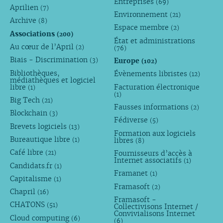
Entreprises
(69)
Aprilien
(7)
Environnement
(21)
Archive
(8)
Espace membre
(2)
Associations
(200)
État et administrations
Au cœur de l’April
(2)
(76)
Biais - Discrimination
Europe
(3)
(102)
Bibliothèques,
Évènements libristes
(12)
médiathèques et logiciel
libre
Facturation électronique
(1)
(1)
Big Tech
(21)
Fausses informations
(2)
Blockchain
(3)
Fédiverse
(5)
Brevets logiciels
(13)
Formation aux logiciels
Bureautique libre
libres
(1)
(8)
Café libre
Fournisseurs d’accès à
(21)
Internet associatifs
(1)
Candidats.fr
(1)
Framanet
(1)
Capitalisme
(1)
Framasoft
(2)
Chapril
(16)
Framasoft -
CHATONS
(51)
Collectivisons Internet /
Convivialisons Internet
Cloud computing
(6)
(6)