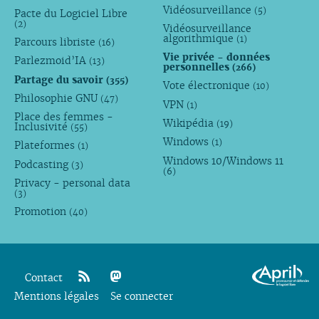
Vidéosurveillance
(5)
Pacte du Logiciel Libre
(2)
Vidéosurveillance
algorithmique
(1)
Parcours libriste
(16)
Vie privée - données
Parlezmoid’IA
(13)
personnelles
(266)
Partage du savoir
(355)
Vote électronique
(10)
Philosophie GNU
(47)
VPN
(1)
Place des femmes -
Wikipédia
(19)
Inclusivité
(55)
Windows
(1)
Plateformes
(1)
Windows 10/Windows 11
Podcasting
(3)
(6)
Privacy - personal data
(3)
Promotion
(40)
Contact
Mentions légales
rss
mastodon
Se connecter