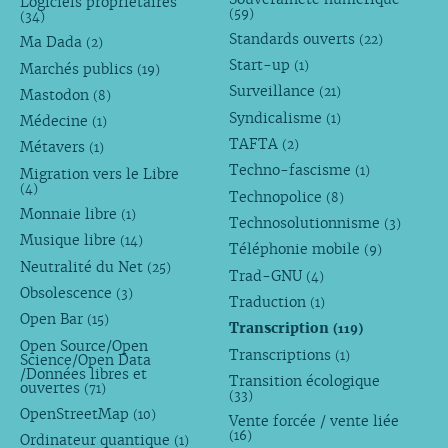
Logiciels propriétaires
(59)
(34)
Standards ouverts
(22)
Ma Dada
(2)
Start-up
(1)
Marchés publics
(19)
Surveillance
(21)
Mastodon
(8)
Syndicalisme
(1)
Médecine
(1)
TAFTA
(2)
Métavers
(1)
Techno-fascisme
(1)
Migration vers le Libre
(4)
Technopolice
(8)
Monnaie libre
(1)
Technosolutionnisme
(3)
Musique libre
(14)
Téléphonie mobile
(9)
Neutralité du Net
(25)
Trad-GNU
(4)
Obsolescence
(3)
Traduction
(1)
Open Bar
(15)
Transcription
(119)
Open Source/Open
Transcriptions
(1)
Science/Open Data
/Données libres et
Transition écologique
ouvertes
(71)
(33)
OpenStreetMap
(10)
Vente forcée / vente liée
(16)
Ordinateur quantique
(1)