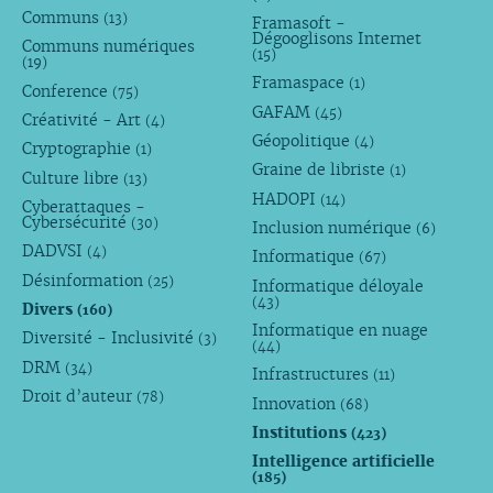
Communs
(13)
Framasoft -
Dégooglisons Internet
Communs numériques
(15)
(19)
Framaspace
(1)
Conference
(75)
GAFAM
(45)
Créativité - Art
(4)
Géopolitique
(4)
Cryptographie
(1)
Graine de libriste
(1)
Culture libre
(13)
HADOPI
(14)
Cyberattaques -
Cybersécurité
(30)
Inclusion numérique
(6)
DADVSI
(4)
Informatique
(67)
Désinformation
(25)
Informatique déloyale
(43)
Divers
(160)
Informatique en nuage
Diversité - Inclusivité
(3)
(44)
DRM
(34)
Infrastructures
(11)
Droit d’auteur
(78)
Innovation
(68)
Institutions
(423)
Intelligence artificielle
(185)