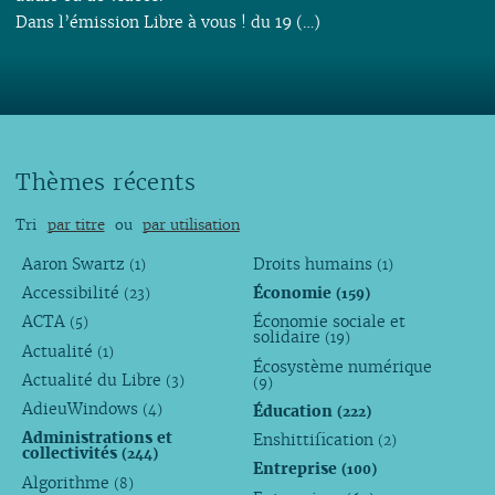
Dans l’émission Libre à vous ! du 19 (…)
Thèmes récents
Tri
par titre
ou
par utilisation
Aaron Swartz
Droits humains
(1)
(1)
Accessibilité
Économie
(23)
(159)
ACTA
Économie sociale et
(5)
solidaire
(19)
Actualité
(1)
Écosystème numérique
Actualité du Libre
(3)
(9)
AdieuWindows
Éducation
(4)
(222)
Administrations et
Enshittification
(2)
collectivités
(244)
Entreprise
(100)
Algorithme
(8)