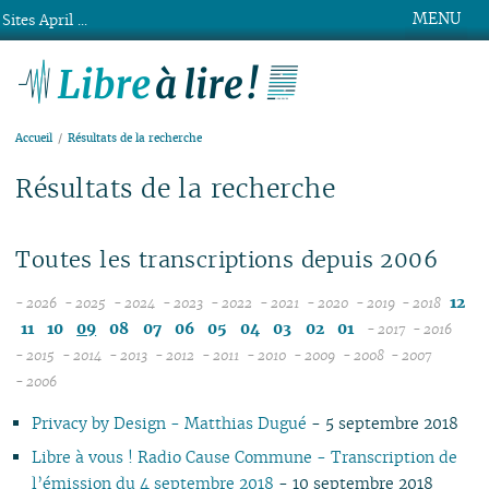
MENU
Sites April ...
Libre à lire !
Accueil
Résultats de la recherche
Résultats de la recherche
Toutes les transcriptions depuis 2006
12
- 2026
- 2025
- 2024
- 2023
- 2022
- 2021
- 2020
- 2019
- 2018
08
12
12
12
12
12
12
12
11
10
09
08
07
06
05
04
03
02
01
- 2017
- 2016
07
11
11
11
11
11
11
11
12
12
- 2015
- 2014
- 2013
- 2012
- 2011
- 2010
- 2009
- 2008
- 2007
12
06
12
10
12
10
12
10
12
10
12
10
04
10
12
10
11
04
11
- 2006
11
05
10
11
09
10
09
11
09
11
09
11
09
09
11
09
10
10
Privacy by Design - Matthias Dugué
- 5 septembre 2018
10
04
10
08
09
08
09
08
10
08
10
08
08
10
08
09
09
09
03
09
07
08
07
08
07
09
07
09
07
07
06
07
08
08
Libre à vous ! Radio Cause Commune - Transcription de
08
02
08
06
04
06
07
06
08
06
08
06
06
01
06
07
07
l’émission du 4 septembre 2018
- 10 septembre 2018