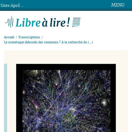
MENU
Sites April ...
Libre à lire !
Accueil
Transcriptions
Le numérique eldorado des communs ? À la recherche du (…)