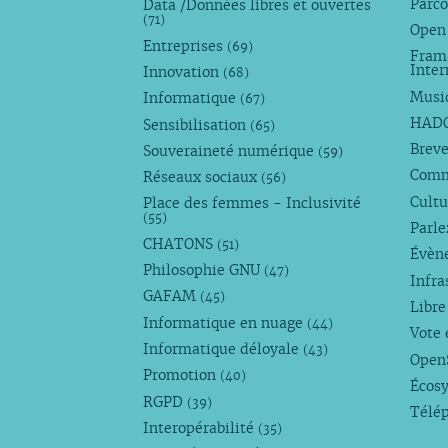
Parco
Data /Données libres et ouvertes
(71)
Open
Entreprises
(69)
Fram
Inte
Innovation
(68)
Musi
Informatique
(67)
HAD
Sensibilisation
(65)
Breve
Souveraineté numérique
(59)
Com
Réseaux sociaux
(56)
Cultu
Place des femmes - Inclusivité
(55)
Parl
CHATONS
(51)
Évèn
Philosophie GNU
(47)
Infra
GAFAM
(45)
Libre
Informatique en nuage
(44)
Vote 
Informatique déloyale
(43)
Open
Promotion
(40)
Écos
RGPD
(39)
Télé
Interopérabilité
(35)