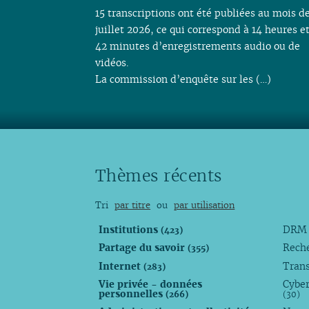
15 transcriptions ont été publiées au mois d
juillet 2026, ce qui correspond à 14 heures e
42 minutes d’enregistrements audio ou de
vidéos.
La commission d’enquête sur les (…)
Thèmes récents
Tri
par titre
ou
par utilisation
Institutions
DR
(423)
Partage du savoir
Rech
(355)
Internet
Trans
(283)
Vie privée - données
Cyber
personnelles
(266)
(30)