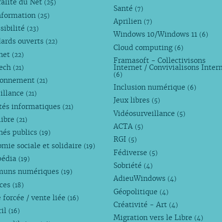
alité du Net
(25)
Santé
(7)
nformation
(25)
Aprilien
(7)
sibilité
(23)
Windows 10/Windows 11
(6)
dards ouverts
(22)
Cloud computing
(6)
rnet
(22)
Framasoft - Collectivisons
Tech
Internet / Convivialisons Inter
(21)
(6)
ronnement
(21)
Inclusion numérique
(6)
illance
(21)
Jeux libres
(5)
tés informatiques
(21)
Vidéosurveillance
(5)
libre
(21)
ACTA
(5)
hés publics
(19)
RGI
(5)
mie sociale et solidaire
(19)
Fédiverse
(5)
pédia
(19)
Sobriété
(4)
uns numériques
(19)
AdieuWindows
(4)
nces
(18)
Géopolitique
(4)
 forcée / vente liée
(16)
Créativité - Art
(4)
ril
(16)
Migration vers le Libre
(4)