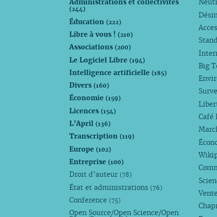
Administrations et collectivités
Neutr
(244)
Dési
Éducation
(222)
Acces
Libre à vous !
(210)
Stan
Associations
(200)
Inte
Le Logiciel Libre
(194)
Big 
Intelligence artificielle
(185)
Envi
Divers
(160)
Surve
Économie
(159)
Liber
Licences
(154)
Café 
L’April
(136)
Marc
Transcription
(119)
Écono
Europe
(102)
Wiki
Entreprise
(100)
Comm
Droit d’auteur
(78)
Scie
État et administrations
(76)
Vente
Conference
(75)
Chap
Open Source/Open Science/Open