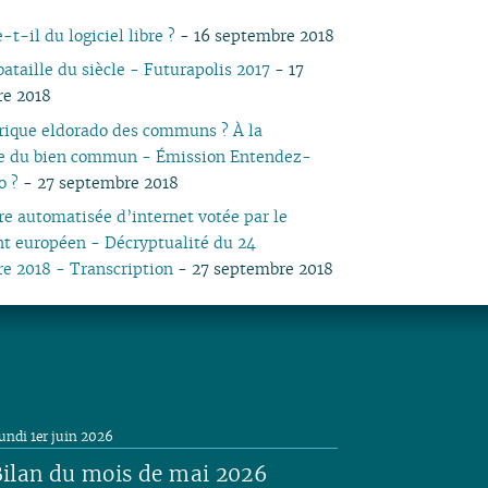
05
03
05
03
04
03
03
03
03
05
03
05
03
-t-il du logiciel libre ?
- 16 septembre 2018
04
02
04
02
03
02
02
01
02
04
02
04
02
bataille du siècle - Futurapolis 2017
- 17
03
01
03
01
02
01
01
01
03
01
03
01
re 2018
02
02
02
01
01
ique eldorado des communs ? À la
e du bien commun - Émission Entendez-
o ?
- 27 septembre 2018
re automatisée d’internet votée par le
t européen - Décryptualité du 24
e 2018 - Transcription
- 27 septembre 2018
undi 1er juin 2026
ilan du mois de mai 2026