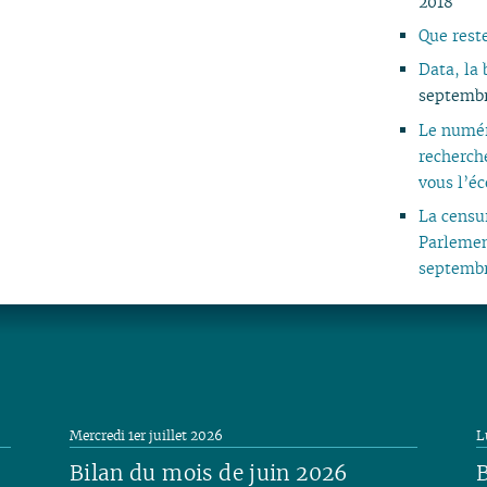
2018
05
Que reste
04
Data, la 
03
septemb
02
01
Le numér
recherch
vous l’éc
La censu
Parlemen
septembr
Mercredi 1er juillet 2026
L
Bilan du mois de juin 2026
B