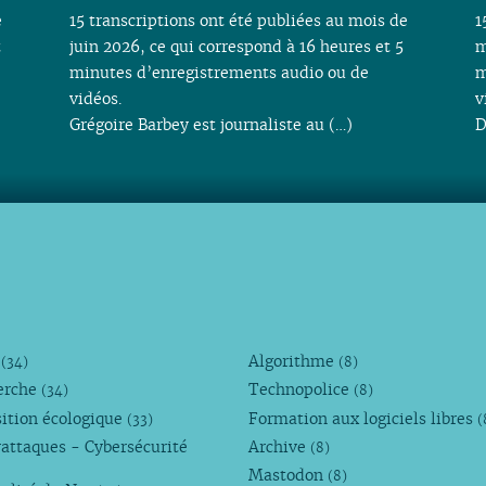
e
15 transcriptions ont été publiées au mois de
1
t
juin 2026, ce qui correspond à 16 heures et 5
m
minutes d’enregistrements audio ou de
m
vidéos.
v
Grégoire Barbey est journaliste au (…)
D
M
Algorithme
(34)
(8)
erche
Technopolice
(34)
(8)
ition écologique
Formation aux logiciels libres
(33)
(
attaques - Cybersécurité
Archive
(8)
Mastodon
(8)