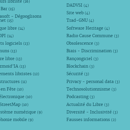
urs libriste
(16)
DADVSI
(4)
 Bar
(15)
Site web
(4)
asoft - Dégooglisons
rnet
Trad-GNU
(15)
(4)
que libre
Software Heritage
(14)
(4)
OPI
Radio Cause Commune
(14)
(3)
ts logiciels
Obsolescence
(13)
(3)
muns
Biais - Discrimination
(13)
(3)
re libre
Rançongiciel
(13)
(3)
ezmoid’IA
Blockchain
(13)
(3)
ements libristes
Sécurité
(12)
(3)
structures
Privacy - personal data
(11)
(3)
 en Fête
Technosolutionnisme
(10)
(3)
électronique
Podcasting
(10)
(3)
StreetMap
Actualité du Libre
(10)
(3)
ystème numérique
Diversité - Inclusivité
(9)
(3)
phonie mobile
Fausses informations
(9)
(2)