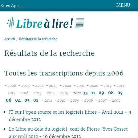
MENU
Sites April ...
Libre à lire !
Accueil
Résultats de la recherche
Résultats de la recherche
Toutes les transcriptions depuis 2006
- 2026
- 2025
- 2024
- 2023
- 2022
- 2021
- 2020
- 2019
- 2018
08
12
12
12
12
12
12
12
12
12
11
09
08
07
- 2017
- 2016
- 2015
- 2014
- 2013
- 2012
12
07
12
11
12
11
12
11
12
11
11
11
11
11
06
04
03
01
- 2011
- 2010
- 2009
- 2008
- 2007
- 2006
11
06
11
10
11
10
12
11
10
12
10
10
04
10
12
10
04
10
10
10
JT sur l’open source et les logiciels libres - Avril 2012
- 9
10
05
10
09
10
09
11
10
09
11
09
09
09
11
09
09
09
décembre 2012
09
04
09
08
09
08
10
09
08
10
08
08
08
10
08
08
08
08
03
08
07
08
07
09
08
07
09
04
07
07
06
07
07
07
Le Libre au dela du logiciel, conf de Pierre-Yves Gosset
07
02
07
06
07
06
08
07
06
08
02
06
06
01
06
06
06
aux rmll 2012
- 10 décembre 2012