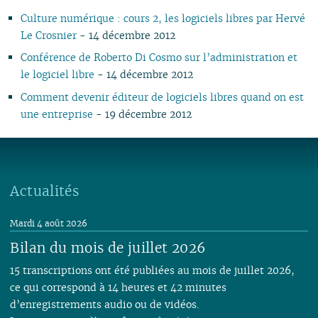
06
01
06
05
06
05
07
06
05
07
05
05
05
05
05
Culture numérique : cours 2, les logiciels libres par Hervé
05
05
04
05
04
06
04
04
06
04
04
04
04
04
Le Crosnier
- 14 décembre 2012
04
04
03
04
03
05
03
03
05
03
03
03
03
03
Conférence de Roberto Di Cosmo sur l’administration et
03
03
02
03
02
04
02
02
04
02
02
02
02
02
le logiciel libre
- 14 décembre 2012
02
02
01
02
01
03
01
03
01
01
01
01
01
01
01
02
Comment devenir éditeur de logiciels libres quand on est
01
une entreprise
- 19 décembre 2012
Actualités
Mardi 4 août 2026
Bilan du mois de juillet 2026
15 transcriptions ont été publiées au mois de juillet 2026,
ce qui correspond à 14 heures et 42 minutes
d’enregistrements audio ou de vidéos.