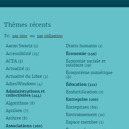
Thèmes récents
Tri
par titre
ou
par utilisation
Aaron Swartz
Droits humains
(1)
(1)
Accessibilité
Économie
(23)
(159)
ACTA
Économie sociale et
(5)
solidaire
(19)
Actualité
(1)
Écosystème numérique
Actualité du Libre
(3)
(9)
AdieuWindows
Éducation
(4)
(222)
Administrations et
Enshittification
(2)
collectivités
(244)
Entreprise
(100)
Algorithme
(8)
Entreprises
(69)
Aprilien
(7)
Environnement
(21)
Archive
(8)
Espace membre
(2)
Associations
(200)