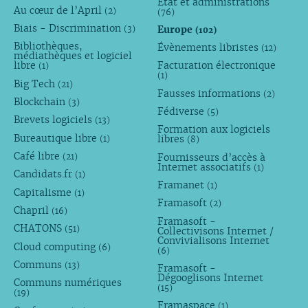
État et administrations
Au cœur de l’April
(2)
(76)
Biais - Discrimination
Europe
(3)
(102)
Bibliothèques,
Évènements libristes
(12)
médiathèques et logiciel
libre
Facturation électronique
(1)
(1)
Big Tech
(21)
Fausses informations
(2)
Blockchain
(3)
Fédiverse
(5)
Brevets logiciels
(13)
Formation aux logiciels
Bureautique libre
libres
(1)
(8)
Café libre
Fournisseurs d’accès à
(21)
Internet associatifs
(1)
Candidats.fr
(1)
Framanet
(1)
Capitalisme
(1)
Framasoft
(2)
Chapril
(16)
Framasoft -
CHATONS
(51)
Collectivisons Internet /
Convivialisons Internet
Cloud computing
(6)
(6)
Communs
(13)
Framasoft -
Dégooglisons Internet
Communs numériques
(15)
(19)
Framaspace
(1)