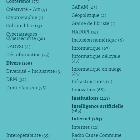
Conference
(75)
GAFAM
(45)
Créativité - Art
(4)
Géopolitique
(4)
Cryptographie
(1)
Graine de libriste
(1)
Culture libre
(13)
HADOPI
(14)
Cyberattaques -
Cybersécurité
(30)
Inclusion numérique
(6)
DADVSI
(4)
Informatique
(67)
Désinformation
(25)
Informatique déloyale
(43)
Divers
(160)
Informatique en nuage
Diversité - Inclusivité
(3)
(44)
DRM
(34)
Infrastructures
(11)
Droit d’auteur
(78)
Innovation
(68)
Institutions
(423)
Intelligence artificielle
(185)
Internet
(283)
Internet
(22)
Interopérabilité
Radio Cause Commune
(35)
(3)