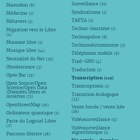
Surveillance
(21)
Mastodon
(8)
Syndicalisme
(1)
Médecine
(1)
TAFTA
(2)
Métavers
(1)
Techno-fascisme
(1)
Migration vers le Libre
(4)
Technopolice
(8)
Monnaie libre
(1)
Technosolutionnisme
(3)
Musique libre
(14)
Téléphonie mobile
(9)
Neutralité du Net
(25)
Trad-GNU
(4)
Obsolescence
(3)
Traduction
(1)
Open Bar
(15)
Transcription
(119)
Open Source/Open
Transcriptions
(1)
Science/Open Data
/Données libres et
Transition écologique
ouvertes
(71)
(33)
OpenStreetMap
(10)
Vente forcée / vente liée
(16)
Ordinateur quantique
(1)
Vidéosurveillance
(5)
Pacte du Logiciel Libre
(2)
Vidéosurveillance
algorithmique
(1)
Parcours libriste
(16)