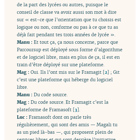
de la part des lycées ou autres, puisque le
conseil de classe va avoir aussi son mot à dire
sur « est-ce que l’orientation que tu choisis est
logique ou non, conforme ou pas à ce que tu as
déjà fait pendant tes trois années de lycée ».
Manu :
Et tout ça, ça nous concerne, parce que
Parcoursup est déployé sous forme d’algorithme
et de logiciel libre, mais en plus de ça, il est en
train d’être déployé sur une plateforme.
Mag :
Oui. Ils l’ont mis sur le Framagit
[
2
]
; Git
c’est une plateforme qui héberge du logiciel
libre.
Manu :
Du code source.
Mag :
Du code source. Et Framagit c’est la
plateforme de Framasoft
[
3
]
.
Luc :
Framasoft dont on parle très
régulièrement, qui sont des amis — Magali tu
as un pied là-bas —, qui proposent plein de
services libres et qui sont derrière l’initiative