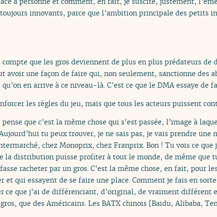
lace à personne et comment, en fait, je suscite, justement, l’ém
toujours innovants, parce que l’ambition principale des petits i
 compte que les gros deviennent de plus en plus prédateurs de 
ut avoir une façon de faire qui, non seulement, sanctionne des a
e qu’on en arrive à ce niveau-là. C’est ce que le DMA essaye de fa
enforcer les règles du jeu, mais que tous les acteurs puissent cont
Je pense que c’est la même chose qui s’est passée, l’image à laque
Aujourd’hui tu peux trouver, je ne sais pas, je vais prendre une 
termarché, chez Monoprix, chez Franprix. Bon ! Tu vois ce que je 
 la distribution puisse profiter à tout le monde, de même que t
asse racheter par un gros. C’est la même chose, en fait, pour le
r et qui essayent de se faire une place. Comment je fais en sort
r ce que j’ai de différenciant, d’original, de vraiment différent e
es gros, que des Américains. Les BATX chinois [Baidu, Alibaba, Te