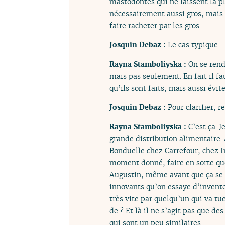
mastodontes qui ne laissent la p
nécessairement aussi gros, mais 
faire racheter par les gros.
Josquin Debaz :
Le cas typique.
Rayna Stamboliyska :
On se rend
mais pas seulement. En fait il fa
qu’ils sont faits, mais aussi évit
Josquin Debaz :
Pour clarifier, r
Rayna Stamboliyska :
C’est ça. 
grande distribution alimentaire. 
Bonduelle chez Carrefour, chez In
moment donné, faire en sorte que
Augustin, même avant que ça se f
innovants qu’on essaye d’invente
très vite par quelqu’un qui va tue
de ? Et là il ne s’agit pas que d
qui sont un peu similaires.