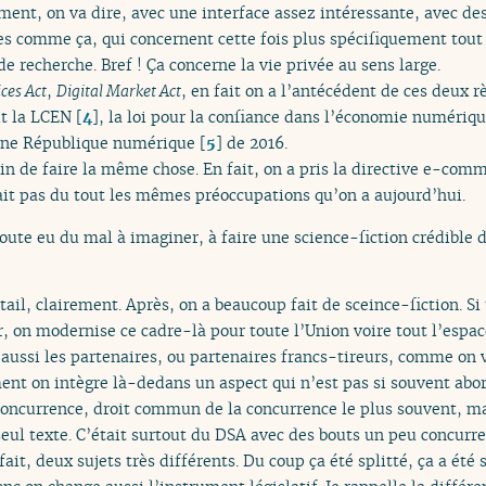
iment, on va dire, avec une interface assez intéressante, avec des
es comme ça, qui concernent cette fois plus spécifiquement tout 
de recherche. Bref ! Ça concerne la vie privée au sens large.
ices Act
,
Digital Market Act
, en fait on a l’antécédent de ces deux r
it la LCEN
[
4
]
, la loi pour la confiance dans l’économie numériq
 une République numérique
[
5
]
de 2016.
in de faire la même chose. En fait, on a pris la directive e-com
it pas du tout les mêmes préoccupations qu’on a aujourd’hui.
oute eu du mal à imaginer, à faire une science-fiction crédible d
tail, clairement. Après, on a beaucoup fait de sceince-fiction. Si 
, on modernise ce cadre-là pour toute l’Union voire tout l’esp
aussi les partenaires, ou partenaires francs-tireurs, comme on 
ment on intègre là-dedans un aspect qui n’est pas si souvent ab
concurrence, droit commun de la concurrence le plus souvent, mai
eul texte. C’était surtout du DSA avec des bouts un peu concurre
ait, deux sujets très différents. Du coup ça été splitté, ça a été