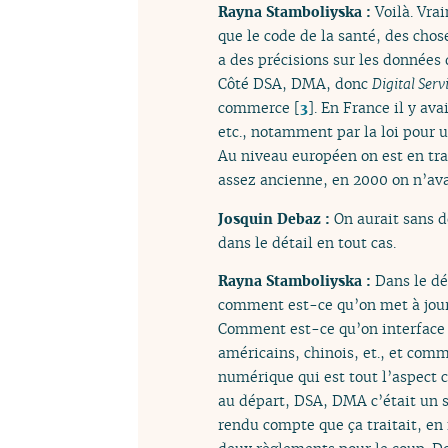
Rayna Stamboliyska :
Voilà. Vra
que le code de la santé, des chos
a des précisions sur les données 
Côté DSA, DMA, donc
Digital Serv
commerce
[
3
]
. En France il y ava
etc., notamment par la loi pour
Au niveau européen on est en tra
assez ancienne, en 2000 on n’ava
Josquin Debaz :
On aurait sans d
dans le détail en tout cas.
Rayna Stamboliyska :
Dans le dé
comment est-ce qu’on met à jour
Comment est-ce qu’on interface 
américains, chinois, et., et com
numérique qui est tout l’aspect 
au départ, DSA, DMA c’était un s
rendu compte que ça traitait, en f