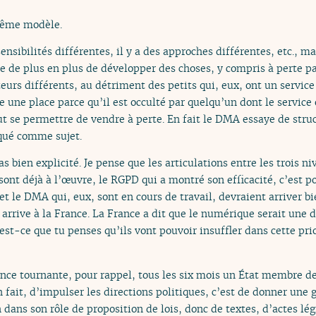
 même modèle.
sensibilités différentes, il y a des approches différentes, etc., ma
e de plus en plus de développer des choses, y compris à perte pa
teurs différents, au détriment des petits qui, eux, ont un servic
e une place parce qu’il est occulté par quelqu’un dont le service 
t se permettre de vendre à perte. En fait le DMA essaye de struct
qué comme sujet.
’as bien explicité. Je pense que les articulations entre les trois n
i sont déjà à l’œuvre, le RGPD qui a montré son efficacité, c’est p
A et le DMA qui, eux, sont en cours de travail, devraient arriver bie
 arrive à la France. La France a dit que le numérique serait une 
’est-ce que tu penses qu’ils vont pouvoir insuffler dans cette pri
nce tournante, pour rappel, tous les six mois un État membre de
n fait, d’impulser les directions politiques, c’est de donner une 
ans son rôle de proposition de lois, donc de textes, d’actes légis