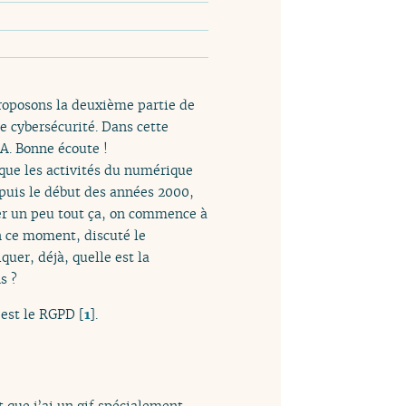
roposons la deuxième partie de
e cybersécurité. Dans cette
A. Bonne écoute !
 que les activités du numérique
puis le début des années 2000,
er un peu tout ça, on commence à
en ce moment, discuté le
uer, déjà, quelle est la
s ?
u’est le RGPD
[
1
]
.
 que j’ai un gif spécialement