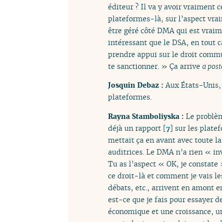
éditeur ? Il va y avoir vraiment 
plateformes-là, sur l’aspect vrai
être géré côté DMA qui est vraim
intéressant que le DSA, en tout 
prendre appui sur le droit commun 
te sanctionner. » Ça arrive
a post
Josquin Debaz :
Aux États-Unis, 
plateformes.
Rayna Stamboliyska :
Le problèm
déjà un rapport
[
7
]
sur les plate
mettait ça en avant avec toute l
auditrices. Le DMA n’a rien « in
Tu as l’aspect « OK, je constate »
ce droit-là et comment je vais le
débats, etc., arrivent en amont 
est-ce que je fais pour essayer d
économique et une croissance, un