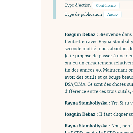
Type d’action
Conférence
Type de publication
Audio
Josquin Debaz :
Bienvenue dans 
l’entretien avec Rayna Stamboliy
seconde moitié, nous abordons le
Je te propose de passer à une deu
ont eu un encadrement relativeme
fin des années 90. Maintenant o
avoir des outils et ça bouge bea
DSA/DMA. Ce sont des choses sur l
différence entre ces trois outils
Rayna Stamboliyska :
Yes
. Si tu
Josquin Debaz :
Il faut cliquer s
Rayna Stamboliyska :
Non, non !
Le RGPD, on dit
le
RGPD puisque c