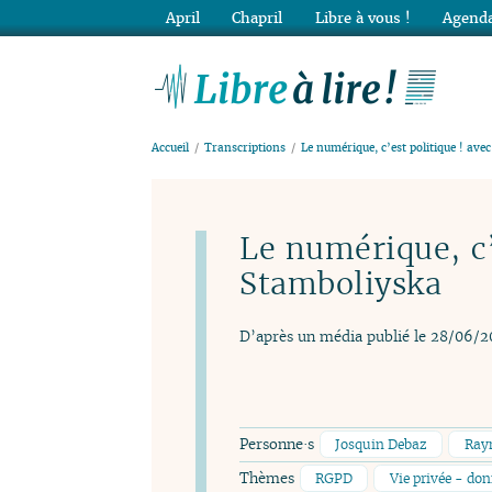
April
Chapril
Libre à vous !
Agenda
Lib
Accueil
Transcriptions
Le numérique, c’est politique ! av
Le numérique, c’
Stamboliyska
D’après un média publié le 28/06/2
Personne·s
Josquin Debaz
Ray
Thèmes
RGPD
Vie privée - do