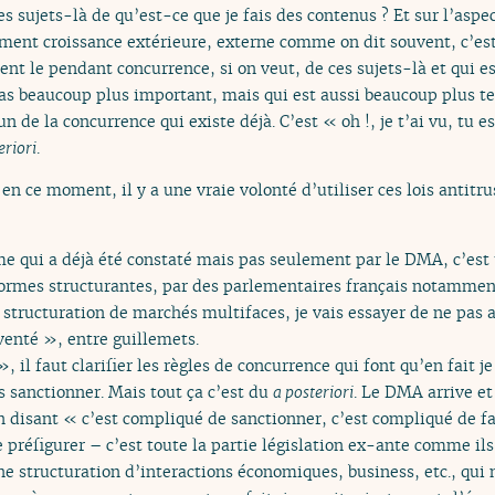
ces sujets-là de qu’est-ce que je fais des contenus ? Et sur l’as
ment croissance extérieure, externe comme on dit souvent, c’est-
ent le pendant concurrence, si on veut, de ces sujets-là et qui 
cas beaucoup plus important, mais qui est aussi beaucoup plus t
de la concurrence qui existe déjà. C’est « oh !, je t’ai vu, tu es
eriori
.
en ce moment, il y a une vraie volonté d’utiliser ces lois antitru
e qui a déjà été constaté mais pas seulement par le DMA, c’est u
formes structurantes, par des parlementaires français notammen
a structuration de marchés multifaces, je vais essayer de ne pas
venté », entre guillemets.
, il faut clarifier les règles de concurrence qui font qu’en fait j
s sanctionner. Mais tout ça c’est du
a posteriori
. Le DMA arrive et
en disant « c’est compliqué de sanctionner, c’est compliqué de 
e préfigurer – c’est toute la partie législation ex-ante comme ils
e structuration d’interactions économiques, business, etc., qui