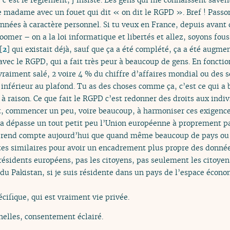
une madame avec un fouet qui dit « on dit le RGPD ». Bref ! Pass
nnées à caractère personnel. Si tu veux en France, depuis avant q
boomer – on a la loi informatique et libertés et allez, soyons fou
[
2
]
qui existait déjà, sauf que ça a été complété, ça a été augm
 avec le RGPD, qui a fait très peur à beaucoup de gens. En foncti
 vraiment salé, 2 voire 4 % du chiffre d’affaires mondial ou des s
 inférieur au plafond. Tu as des choses comme ça, c’est ce qui a
 à raison. Ce que fait le RGPD c’est redonner des droits aux ind
it, commencer un peu, voire beaucoup, à harmoniser ces exigences
a dépasse un tout petit peu l’Union européenne à proprement pa
se rend compte aujourd’hui que quand même beaucoup de pays ou de
es similaires pour avoir un encadrement plus propre des données
résidents européens, pas les citoyens, pas seulement les citoyen
 du Pakistan, si je suis résidente dans un pays de l’espace écono
écifique, qui est vraiment vie privée.
elles, consentement éclairé.