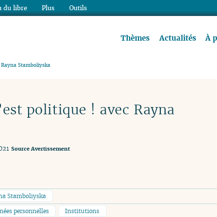
 du libre
Plus
Outils
re à lire !
Thèmes
Actualités
À 
ec Rayna Stamboliyska
est politique ! avec Rayna
021
Source
Avertissement
na Stamboliyska
nnées personnelles
Institutions