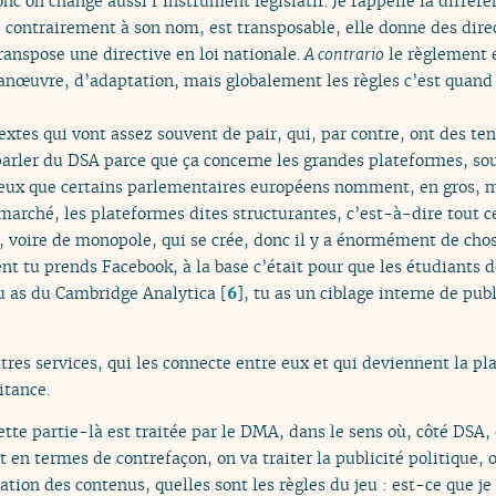
c on change aussi l’instrument législatif. Je rappelle la différe
, contrairement à son nom, est transposable, elle donne des direct
transpose une directive en loi nationale.
A contrario
le règlement e
anœuvre, d’adaptation, mais globalement les règles c’est quan
extes qui vont assez souvent de pair, qui, par contre, ont des ten
parler du DSA parce que ça concerne les grandes plateformes, so
eux que certains parlementaires européens nomment, en gros, 
marché, les plateformes dites structurantes, c’est-à-dire tout c
e, voire de monopole, qui se crée, donc il y a énormément de chos
 tu prends Facebook, à la base c’était pour que les étudiants de
tu as du Cambridge Analytica
[
6
]
, tu as un ciblage interne de publ
tres services, qui les connecte entre eux et qui deviennent la pl
itance.
Cette partie-là est traitée par le DMA, dans le sens où, côté DSA,
n termes de contrefaçon, on va traiter la publicité politique, on
ation des contenus, quelles sont les règles du jeu : est-ce que je