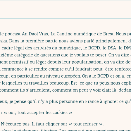
le podcast An Daol Vras, La Cantine numérique de Brest. Nous p
ska. Dans la première partie nous avions parlé principalement d
 cadre légal des activités du numérique, le RGPD, le DSA, le DM
xième catégorie de questions que je voulais te poser. On va dire
nt permissif ou léger depuis leur popularisation, on va dire de
n commence à se rendre compte qu’il faudrait peut-être renforc
ucoup, en particulier au niveau européen. On a le RGPD et on a, 
esquelles tu travailles beaucoup. Est-ce que tu peux nous expliq
, comment ils s’articulent, comment on peut y voir clair là-dedan
 veux, je pense qu’il n’y a plus personne en France à ignorer ce q
ur « oui, tout accepter les cookies ».
 N’écoutez pas. Il faut cliquer sur « tout refuser ».
’est le règlement, j’insiste. Les gens qui me connaissent savent