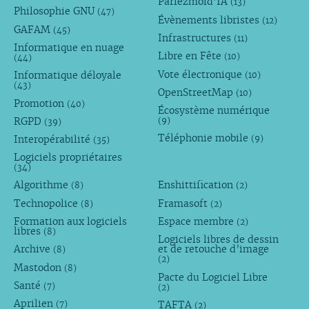
Parlezmoid’IA
(13)
Philosophie GNU
(47)
Évènements libristes
(12)
GAFAM
(45)
Infrastructures
(11)
Informatique en nuage
Libre en Fête
(10)
(44)
Vote électronique
Informatique déloyale
(10)
(43)
OpenStreetMap
(10)
Promotion
(40)
Écosystème numérique
RGPD
(9)
(39)
Téléphonie mobile
Interopérabilité
(9)
(35)
Logiciels propriétaires
(34)
Algorithme
Enshittification
(8)
(2)
Technopolice
Framasoft
(8)
(2)
Formation aux logiciels
Espace membre
(2)
libres
(8)
Logiciels libres de dessin
Archive
et de retouche d’image
(8)
(2)
Mastodon
(8)
Pacte du Logiciel Libre
Santé
(7)
(2)
Aprilien
TAFTA
(7)
(2)