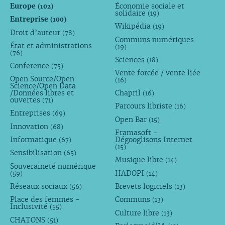
Europe
Économie sociale et
(102)
solidaire
(19)
Entreprise
(100)
Wikipédia
(19)
Droit d’auteur
(78)
Communs numériques
État et administrations
(19)
(76)
Sciences
(18)
Conference
(75)
Vente forcée / vente liée
Open Source/Open
(16)
Science/Open Data
/Données libres et
Chapril
(16)
ouvertes
(71)
Parcours libriste
(16)
Entreprises
(69)
Open Bar
(15)
Innovation
(68)
Framasoft -
Informatique
Dégooglisons Internet
(67)
(15)
Sensibilisation
(65)
Musique libre
(14)
Souveraineté numérique
HADOPI
(59)
(14)
Réseaux sociaux
Brevets logiciels
(56)
(13)
Place des femmes -
Communs
(13)
Inclusivité
(55)
Culture libre
(13)
CHATONS
(51)