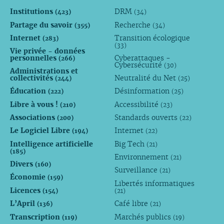
Institutions
DRM
(423)
(34)
Partage du savoir
Recherche
(355)
(34)
Internet
Transition écologique
(283)
(33)
Vie privée - données
personnelles
Cyberattaques -
(266)
Cybersécurité
(30)
Administrations et
collectivités
Neutralité du Net
(244)
(25)
Éducation
Désinformation
(222)
(25)
Libre à vous !
Accessibilité
(210)
(23)
Associations
Standards ouverts
(200)
(22)
Le Logiciel Libre
Internet
(194)
(22)
Intelligence artificielle
Big Tech
(21)
(185)
Environnement
(21)
Divers
(160)
Surveillance
(21)
Économie
(159)
Libertés informatiques
Licences
(154)
(21)
L’April
Café libre
(136)
(21)
Transcription
Marchés publics
(119)
(19)