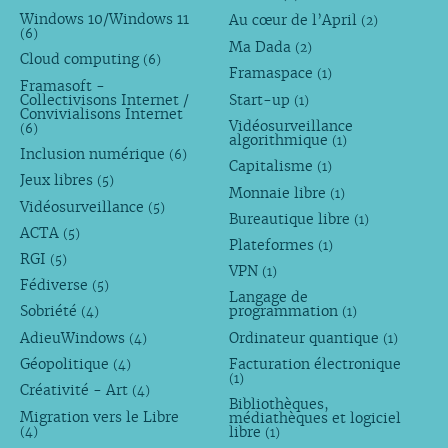
Windows 10/Windows 11
Au cœur de l’April
(2)
(6)
Ma Dada
(2)
Cloud computing
(6)
Framaspace
(1)
Framasoft -
Collectivisons Internet /
Start-up
(1)
Convivialisons Internet
Vidéosurveillance
(6)
algorithmique
(1)
Inclusion numérique
(6)
Capitalisme
(1)
Jeux libres
(5)
Monnaie libre
(1)
Vidéosurveillance
(5)
Bureautique libre
(1)
ACTA
(5)
Plateformes
(1)
RGI
(5)
VPN
(1)
Fédiverse
(5)
Langage de
Sobriété
programmation
(4)
(1)
AdieuWindows
Ordinateur quantique
(4)
(1)
Géopolitique
Facturation électronique
(4)
(1)
Créativité - Art
(4)
Bibliothèques,
Migration vers le Libre
médiathèques et logiciel
libre
(4)
(1)