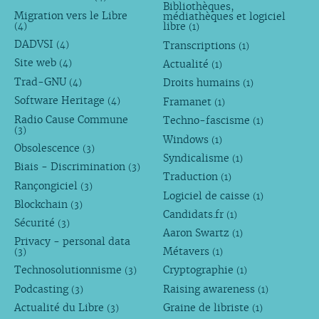
Bibliothèques,
Migration vers le Libre
médiathèques et logiciel
libre
(4)
(1)
DADVSI
Transcriptions
(4)
(1)
Site web
Actualité
(4)
(1)
Trad-GNU
Droits humains
(4)
(1)
Software Heritage
Framanet
(4)
(1)
Radio Cause Commune
Techno-fascisme
(1)
(3)
Windows
(1)
Obsolescence
(3)
Syndicalisme
(1)
Biais - Discrimination
(3)
Traduction
(1)
Rançongiciel
(3)
Logiciel de caisse
(1)
Blockchain
(3)
Candidats.fr
(1)
Sécurité
(3)
Aaron Swartz
(1)
Privacy - personal data
Métavers
(3)
(1)
Technosolutionnisme
Cryptographie
(3)
(1)
Podcasting
Raising awareness
(3)
(1)
Actualité du Libre
Graine de libriste
(3)
(1)