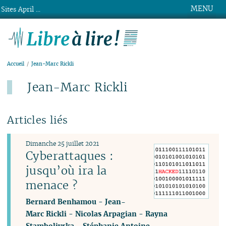
MENU
Sites April ...
Libre à lire !
Accueil
Jean-Marc Rickli
Jean-Marc Rickli
Articles liés
Dimanche 25 juillet 2021
Cyberattaques :
jusqu’où ira la
menace ?
Bernard Benhamou
-
Jean-
Marc Rickli
-
Nicolas Arpagian
-
Rayna
Stamboliyska
-
Stéphanie Antoine