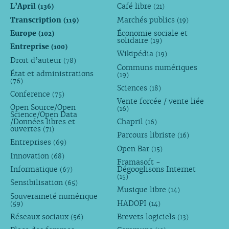
L’April
Café libre
(136)
(21)
Transcription
Marchés publics
(119)
(19)
Europe
Économie sociale et
(102)
solidaire
(19)
Entreprise
(100)
Wikipédia
(19)
Droit d’auteur
(78)
Communs numériques
État et administrations
(19)
(76)
Sciences
(18)
Conference
(75)
Vente forcée / vente liée
Open Source/Open
(16)
Science/Open Data
/Données libres et
Chapril
(16)
ouvertes
(71)
Parcours libriste
(16)
Entreprises
(69)
Open Bar
(15)
Innovation
(68)
Framasoft -
Informatique
Dégooglisons Internet
(67)
(15)
Sensibilisation
(65)
Musique libre
(14)
Souveraineté numérique
HADOPI
(59)
(14)
Réseaux sociaux
Brevets logiciels
(56)
(13)