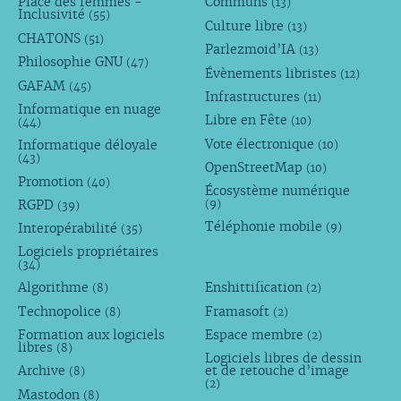
Place des femmes -
Communs
(13)
Inclusivité
(55)
Culture libre
(13)
CHATONS
(51)
Parlezmoid’IA
(13)
Philosophie GNU
(47)
Évènements libristes
(12)
GAFAM
(45)
Infrastructures
(11)
Informatique en nuage
Libre en Fête
(10)
(44)
Vote électronique
Informatique déloyale
(10)
(43)
OpenStreetMap
(10)
Promotion
(40)
Écosystème numérique
RGPD
(9)
(39)
Téléphonie mobile
Interopérabilité
(9)
(35)
Logiciels propriétaires
(34)
Algorithme
Enshittification
(8)
(2)
Technopolice
Framasoft
(8)
(2)
Formation aux logiciels
Espace membre
(2)
libres
(8)
Logiciels libres de dessin
Archive
et de retouche d’image
(8)
(2)
Mastodon
(8)