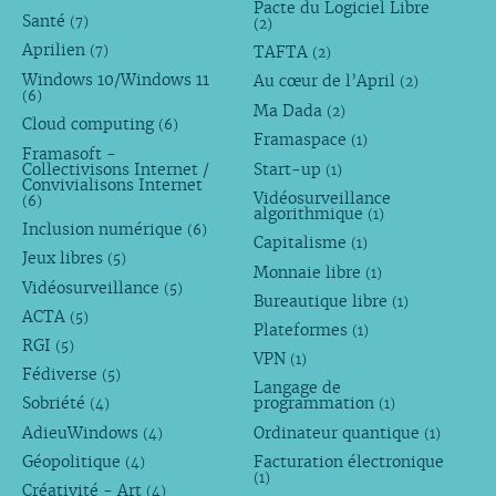
Pacte du Logiciel Libre
Santé
(7)
(2)
Aprilien
TAFTA
(7)
(2)
Windows 10/Windows 11
Au cœur de l’April
(2)
(6)
Ma Dada
(2)
Cloud computing
(6)
Framaspace
(1)
Framasoft -
Collectivisons Internet /
Start-up
(1)
Convivialisons Internet
Vidéosurveillance
(6)
algorithmique
(1)
Inclusion numérique
(6)
Capitalisme
(1)
Jeux libres
(5)
Monnaie libre
(1)
Vidéosurveillance
(5)
Bureautique libre
(1)
ACTA
(5)
Plateformes
(1)
RGI
(5)
VPN
(1)
Fédiverse
(5)
Langage de
Sobriété
programmation
(4)
(1)
AdieuWindows
Ordinateur quantique
(4)
(1)
Géopolitique
Facturation électronique
(4)
(1)
Créativité - Art
(4)