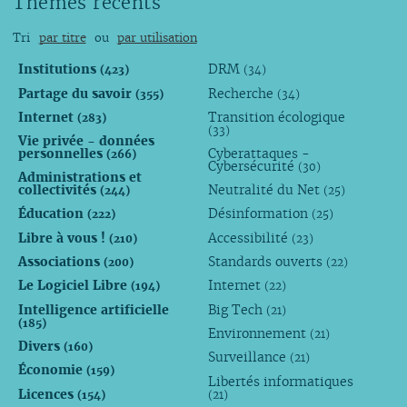
Thèmes récents
Tri
par titre
ou
par utilisation
Institutions
DRM
(423)
(34)
Partage du savoir
Recherche
(355)
(34)
Internet
Transition écologique
(283)
(33)
Vie privée - données
personnelles
Cyberattaques -
(266)
Cybersécurité
(30)
Administrations et
collectivités
Neutralité du Net
(244)
(25)
Éducation
Désinformation
(222)
(25)
Libre à vous !
Accessibilité
(210)
(23)
Associations
Standards ouverts
(200)
(22)
Le Logiciel Libre
Internet
(194)
(22)
Intelligence artificielle
Big Tech
(21)
(185)
Environnement
(21)
Divers
(160)
Surveillance
(21)
Économie
(159)
Libertés informatiques
Licences
(154)
(21)