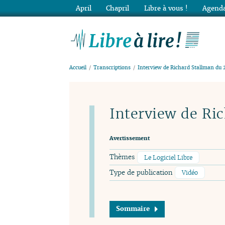
April
Chapril
Libre à vous !
Agenda
Lib
Accueil
Transcriptions
Interview de Richard Stallman du 
Interview de Ri
Avertissement
Thèmes
Le Logiciel Libre
Type de publication
Vidéo
Sommaire