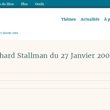
 du libre
Plus
Outils
re à lire !
Thèmes
Actualités
À 
27 Janvier 2002
chard Stallman du 27 Janvier 20