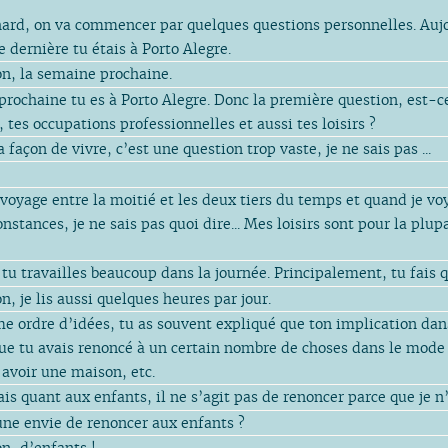
ard, on va commencer par quelques questions personnelles. Aujour
 dernière tu étais à Porto Alegre.
n, la semaine prochaine.
rochaine tu es à Porto Alegre. Donc la première question, est-c
, tes occupations professionnelles et aussi tes loisirs ?
 façon de vivre, c’est une question trop vaste, je ne sais pas ...
 voyage entre la moitié et les deux tiers du temps et quand je voy
onstances, je ne sais pas quoi dire... Mes loisirs sont pour la plu
 tu travailles beaucoup dans la journée. Principalement, tu fais q
n, je lis aussi quelques heures par jour.
e ordre d’idées, tu as souvent expliqué que ton implication da
 que tu avais renoncé à un certain nombre de choses dans le mod
avoir une maison, etc.
is quant aux enfants, il ne s’agit pas de renoncer parce que je n
une envie de renoncer aux enfants ?
n, d’enfants !