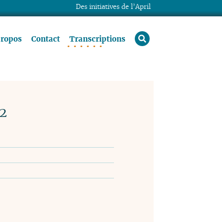
Des initiatives de l’April
rechercher
propos
Contact
Transcriptions
02