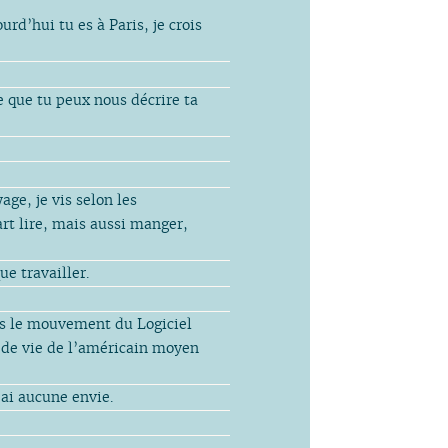
d’hui tu es à Paris, je crois
e que tu peux nous décrire ta
age, je vis selon les
part lire, mais aussi manger,
ue travailler.
ns le mouvement du Logiciel
e de vie de l’américain moyen
’ai aucune envie.