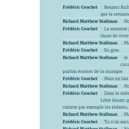
Frédéric Couchet
: Bonjour Rich
que la semaine
Richard Matthew Stallman
: No
Frédéric Couchet
: La semaine p
façon de vivre
Richard Matthew Stallman
: Ma
Frédéric Couchet
: En gros.
Richard Matthew Stallman
: Je
circ
parfois écouter de la musique.
Frédéric Couchet
: Mais en fait
Richard Matthew Stallman
: No
Frédéric Couchet
: Dans le mêm
Libre faisait
comme par exemple les enfants, 
Richard Matthew Stallman
: Ma
Frédéric Couchet
: Tu n’as auc
Richard Matthew Stallman
: No