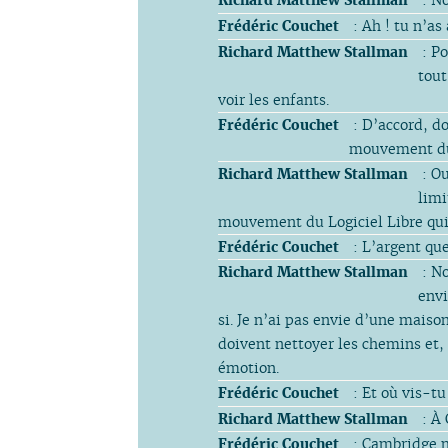
Frédéric Couchet
: Ah ! tu n’as
Richard Matthew Stallman
: Po
tout
voir les enfants.
Frédéric Couchet
: D’accord, do
mouvement du 
Richard Matthew Stallman
: Ou
limi
mouvement du Logiciel Libre qui 
Frédéric Couchet
: L’argent qu
Richard Matthew Stallman
: No
envi
si. Je n’ai pas envie d’une mais
doivent nettoyer les chemins et, 
émotion.
Frédéric Couchet
: Et où vis-tu
Richard Matthew Stallman
: À 
Frédéric Couchet
: Cambridge 