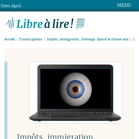
MENU
Sites April ...
Libre à lire !
Accueil
Transcriptions
Impôts, immigration, chômage. Quand la chasse aux (…)
Impôts, immigration,