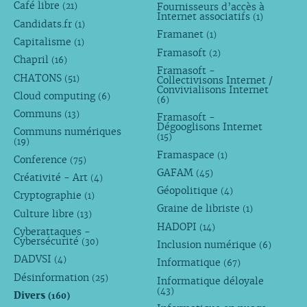
Café libre
Fournisseurs d’accès à
(21)
Internet associatifs
(1)
Candidats.fr
(1)
Framanet
(1)
Capitalisme
(1)
Framasoft
(2)
Chapril
(16)
Framasoft -
CHATONS
(51)
Collectivisons Internet /
Convivialisons Internet
Cloud computing
(6)
(6)
Communs
(13)
Framasoft -
Dégooglisons Internet
Communs numériques
(15)
(19)
Framaspace
(1)
Conference
(75)
GAFAM
(45)
Créativité - Art
(4)
Géopolitique
(4)
Cryptographie
(1)
Graine de libriste
(1)
Culture libre
(13)
HADOPI
(14)
Cyberattaques -
Cybersécurité
(30)
Inclusion numérique
(6)
DADVSI
(4)
Informatique
(67)
Désinformation
(25)
Informatique déloyale
(43)
Divers
(160)