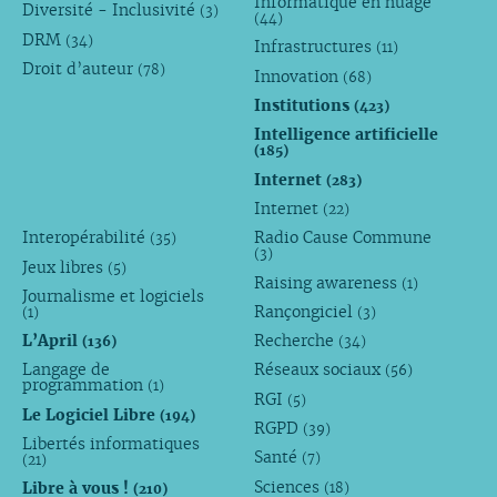
Informatique en nuage
Diversité - Inclusivité
(3)
(44)
DRM
(34)
Infrastructures
(11)
Droit d’auteur
(78)
Innovation
(68)
Institutions
(423)
Intelligence artificielle
(185)
Internet
(283)
Internet
(22)
Interopérabilité
Radio Cause Commune
(35)
(3)
Jeux libres
(5)
Raising awareness
(1)
Journalisme et logiciels
Rançongiciel
(1)
(3)
L’April
Recherche
(136)
(34)
Langage de
Réseaux sociaux
(56)
programmation
(1)
RGI
(5)
Le Logiciel Libre
(194)
RGPD
(39)
Libertés informatiques
Santé
(7)
(21)
Sciences
Libre à vous !
(18)
(210)