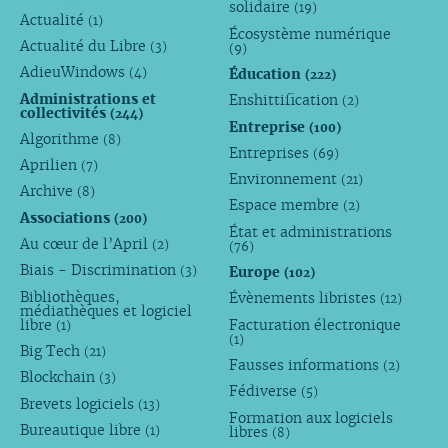
solidaire
(19)
Actualité
(1)
Écosystème numérique
Actualité du Libre
(3)
(9)
AdieuWindows
Éducation
(4)
(222)
Administrations et
Enshittification
(2)
collectivités
(244)
Entreprise
(100)
Algorithme
(8)
Entreprises
(69)
Aprilien
(7)
Environnement
(21)
Archive
(8)
Espace membre
(2)
Associations
(200)
État et administrations
Au cœur de l’April
(2)
(76)
Biais - Discrimination
Europe
(3)
(102)
Bibliothèques,
Évènements libristes
(12)
médiathèques et logiciel
libre
Facturation électronique
(1)
(1)
Big Tech
(21)
Fausses informations
(2)
Blockchain
(3)
Fédiverse
(5)
Brevets logiciels
(13)
Formation aux logiciels
Bureautique libre
libres
(1)
(8)