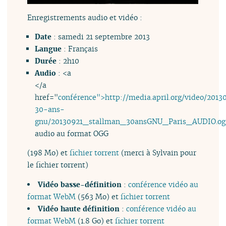
Enregistrements audio et vidéo :
Date
: samedi 21 septembre 2013
Langue
: Français
Durée
: 2h10
Audio
: <a
</a
href="
conférence">http://media.april.org/video/2013
30-ans-
gnu/20130921_stallman_30ansGNU_Paris_AUDIO.og
audio au format OGG
(198 Mo) et
fichier torrent
(merci à Sylvain pour
le fichier torrent)
Vidéo basse-définition
:
conférence vidéo au
format WebM
(563 Mo) et
fichier torrent
Vidéo haute définition
:
conférence vidéo au
format WebM
(1.8 Go) et
fichier torrent