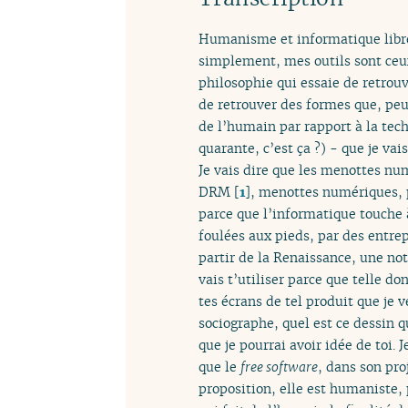
Humanisme et informatique libre.
simplement, mes outils sont ceux 
philosophie qui essaie de retrou
de retrouver des formes que, peut
de l’humain par rapport à la tech
quarante, c’est ça ?) - que je va
Je vais dire que les menottes nu
DRM
[
1
]
, menottes numériques, p
parce que l’informatique touche 
foulées aux pieds, par des entrepr
partir de la Renaissance, une no
vais t’utiliser parce que telle do
tes écrans de tel produit que je 
sociographe, quel est ce dessin qu
que je pourrai avoir idée de toi. 
que le
free software
, dans son pro
proposition, elle est humaniste,