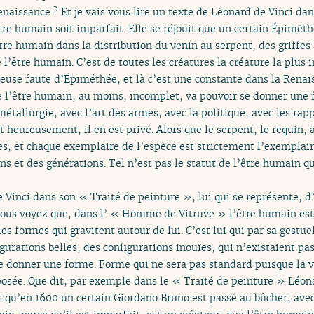
enaissance ? Et je vais vous lire un texte de Léonard de Vinci da
tre humain soit imparfait. Elle se réjouit que un certain Épiméth
tre humain dans la distribution du venin au serpent, des griffes a
l’être humain. C’est de toutes les créatures la créature la plus i
ureuse faute d’Épiméthée, et là c’est une constante dans la Renais
e l’être humain, au moins, incomplet, va pouvoir se donner une f
étallurgie, avec l’art des armes, avec la politique, avec les rappo
 heureusement, il en est privé. Alors que le serpent, le requin, a
lles, et chaque exemplaire de l’espèce est strictement l’exempla
s et des générations. Tel n’est pas le statut de l’être humain q
Vinci dans son « Traité de peinture », lui qui se représente, d’
ous voyez que, dans l’ « Homme de Vitruve » l’être humain est l
es formes qui gravitent autour de lui. C’est lui qui par sa gestuel
igurations belles, des configurations inouïes, qui n’existaient p
 se donner une forme. Forme qui ne sera pas standard puisque la v
sée. Que dit, par exemple dans le « Traité de peinture » Léonard
as qu’en 1600 un certain Giordano Bruno est passé au bûcher, avec 