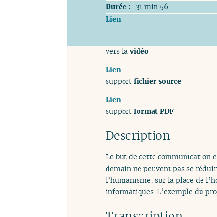
Durée :
31 min 56
Lien
vers la
vidéo
Lien
support
fichier source
Lien
support
format PDF
Description
Le but de cette communication e
demain ne peuvent pas se réduire
l’humanisme, sur la place de l’h
informatiques. L’exemple du proj
Transcription