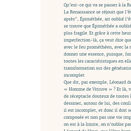
Qu’est-ce qui va se passer à la R
La Renaissance se réjouit que l’ê
après", Épiméthée, ait oublié l’ê
se trouve que Épiméthée a oublié 
plus fragile. Et grâce à cette he
imperfection-là, ça veut dire qu
avec le feu prométhéen, avec la m
donner une essence, puisque, fort
toutes les caractéristiques en e
transformation sur des génération
incomplet.
Que dit, par exemple, Léonard de 
« Homme de Vitruve » ? Et là, v
de réceptacle douteux de toutes l
dessiner, autour de lui, des conf
il est incomplet, et donc il doit
composée et non pas une vie impo
on est à la limite, on n’oublie p