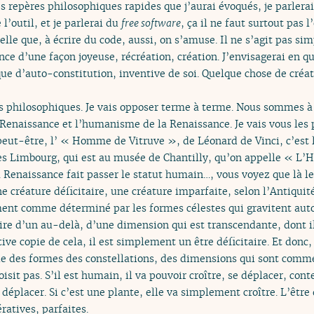
es repères philosophiques rapides que j’aurai évoqués, je parlera
 l’outil, et je parlerai du
free software
, ça il ne faut surtout pas
elle que, à écrire du code, aussi, on s’amuse. Il ne s’agit pas si
ence d’une façon joyeuse, récréation, création. J’envisagerai en q
ue d’auto-constitution, inventive de soi. Quelque chose de créat
s philosophiques. Je vais opposer terme à terme. Nous sommes à
 Renaissance et l’humanisme de la Renaissance. Je vais vous les 
peut-être, l’ « Homme de Vitruve », de Léonard de Vinci, c’est
es Limbourg, qui est au musée de Chantilly, qu’on appelle « L’
Renaissance fait passer le statut humain…, vous voyez que là l
ne créature déficitaire, une créature imparfaite, selon l’Antiquité
ment comme déterminé par les formes célestes qui gravitent autour
utaire d’un au-delà, d’une dimension qui est transcendante, dont 
tive copie de cela, il est simplement un être déficitaire. Et don
e des formes des constellations, des dimensions qui sont comme
isit pas. S’il est humain, il va pouvoir croître, se déplacer, conte
déplacer. Si c’est une plante, elle va simplement croître. L’être 
atives, parfaites.