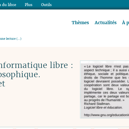
 du libre
Plus
Outils
re à lire !
Thèmes
Actualités
À 
une lecture (…)
formatique libre :
osophique.
et