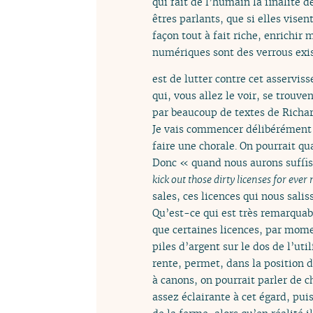
qui fait de l’humain la finalité 
êtres parlants, que si elles visen
façon tout à fait riche, enrichir
numériques sont des verrous exist
est de lutter contre cet asservi
qui, vous allez le voir, se trou
par beaucoup de textes de Richa
Je vais commencer délibérément
faire une chorale. On pourrait 
Donc « quand nous aurons suffisa
kick out those dirty licenses for ever
sales, ces licences qui nous sali
Qu’est-ce qui est très remarquab
que certaines licences, par momen
piles d’argent sur le dos de l’u
rente, permet, dans la position d
à canons, on pourrait parler de c
assez éclairante à cet égard, pui