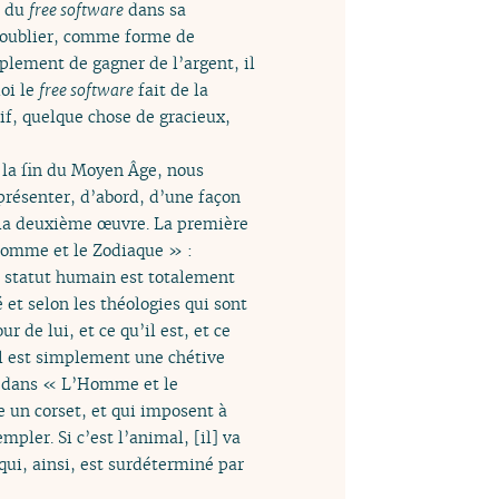
i du
free software
dans sa
 l’oublier, comme forme de
mplement de gagner de l’argent, il
uoi le
free software
fait de la
if, quelque chose de gracieux,
 la fin du Moyen Âge, nous
présenter, d’abord, d’une façon
 la deuxième œuvre. La première
Homme et le Zodiaque » :
e statut humain est totalement
 et selon les théologies qui sont
 de lui, et ce qu’il est, et ce
il est simplement une chétive
c, dans « L’Homme et le
 un corset, et qui imposent à
mpler. Si c’est l’animal, [il] va
qui, ainsi, est surdéterminé par