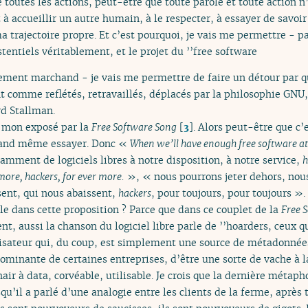
de toutes les actions, peut-être que toute parole et toute action 
t à accueillir un autre humain, à le respecter, à essayer de savoir
 ma trajectoire propre. Et c’est pourquoi, je vais me permettre - 
entiels véritablement, et le projet du ’’free software
ssement marchand - je vais me permettre de faire un détour par 
vent comme reflétés, retravaillés, déplacés par la philosophie 
rd Stallman.
 mon exposé par la
Free Software Song
[
3
]
. Alors peut-être que c’
quand même essayer. Donc «
When we’ll have enough free software at o
mment de logiciels libres à notre disposition, à notre service,
h
 more, hackers, for ever more.
», « nous pourrons jeter dehors, nous
ssent, qui nous abaissent,
hackers
, pour toujours, pour toujours ».
le dans cette proposition ? Parce que dans ce couplet de la
Free 
t, aussi la chanson du logiciel libre parle de ’’hoarders, ceux q
tilisateur qui, du coup, est simplement une source de métadonn
ominante de certaines entreprises, d’être une sorte de vache à la
hair à data, corvéable, utilisable. Je crois que la dernière métaph
squ’il a parlé d’une analogie entre les clients de la ferme, après 