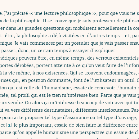
 J’ai précisé « une lecture philosophique », pour que vous ne so
de la philosophie. Il se trouve que je suis professeur de philos
ver dans les grandes questions qui mobilisent actuellement la co
-être, la philosophie a déjà visitées en d’autres temps - et, pa
nique. Je vais commencer par un postulat que je vais passer ensui
is passer, donc, un certain temps à essayer d’expliquer.
mériques peuvent être, en même temps, des verrous existentiels.
ortes dérobées, portent atteinte à ce qu’on veut faire de l’info
à la vie même, à nos existences. Qui se trouvent endommagées, q
ises qui, en position dominante, font de l’utilisateur un outil. O
tion qui est celle de l’humanisme, essaie de concevoir l’humai
nnée, tel profil qui est le tien m’intéresse bien. Parce que je va
veux vendre. Ou alors ça m’intéresse beaucoup de voir avec qui tu
i va vers différents destinataires, différents interlocuteurs. Parc
Je pourrai te proposer tel type d’assurance ou tel type d’ouvrage,
jet
[
2
]
le plus important, essaie de bien faire la différence entre u
 parce qu’on appelle humanisme une perspective qui essaie de cl