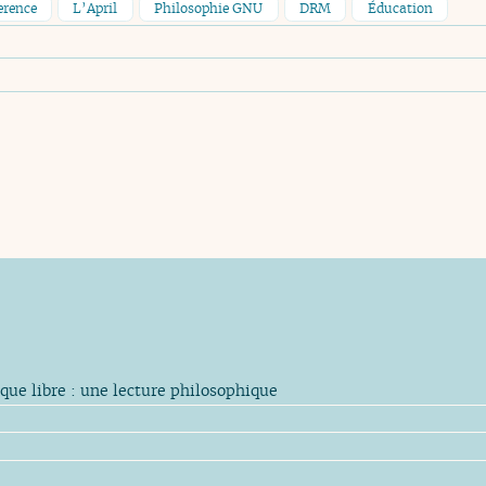
erence
L’April
Philosophie GNU
DRM
Éducation
ue libre : une lecture philosophique