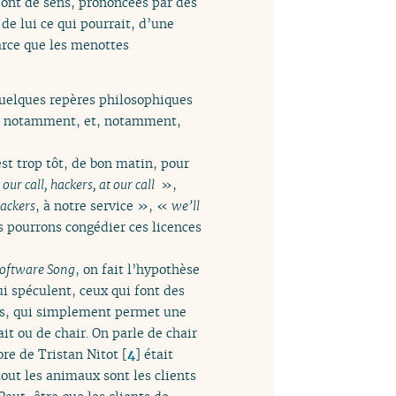
n’ont de sens, prononcées par des
 de lui ce qui pourrait, d’une
parce que les menottes
quelques repères philosophiques
GNU, notamment, et, notamment,
est trop tôt, de bon matin, pour
ur call, hackers, at our call
»,
ackers
, à notre service », «
we’ll
 pourrons congédier ces licences
Software Song
, on fait l’hypothèse
ui spéculent, ceux qui font des
ées, qui simplement permet une
it ou de chair. On parle de chair
ore de Tristan Nitot
[
4
]
était
tout les animaux sont les clients