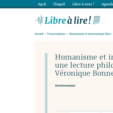
April
Chapril
Libre à vous !
Agenda
Lib
Accueil
Transcriptions
Humanisme et informatique libre : 
Humanisme et in
une lecture phil
Véronique Bonn
Avertissement