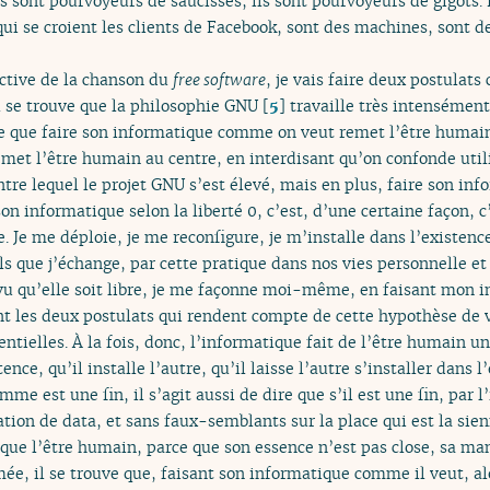
ils sont pourvoyeurs de saucisses, ils sont pourvoyeurs de gigots.
qui se croient les clients de Facebook, sont des machines, sont d
ective de la chanson du
free software
, je vais faire deux postula
il se trouve que la philosophie GNU
[
5
]
travaille très intensément 
ouve que faire son informatique comme on veut remet l’être humain 
et l’être humain au centre, en interdisant qu’on confonde util
ntre lequel le projet GNU s’est élevé, mais en plus, faire son i
n informatique selon la liberté 0, c’est, d’une certaine façon, c
Je me déploie, je me reconfigure, je m’installe dans l’existenc
ails que j’échange, par cette pratique dans nos vies personnelle et
vu qu’elle soit libre, je me façonne moi-même, en faisant mon 
ont les deux postulats qui rendent compte de cette hypothèse de
elles. À la fois, donc, l’informatique fait de l’être humain une
tence, qu’il installe l’autre, qu’il laisse l’autre s’installer dans l
e est une fin, il s’agit aussi de dire que s’il est une fin, par l’
tion de data, et sans faux-semblants sur la place qui est la sienn
 que l’être humain, parce que son essence n’est pas close, sa ma
ée, il se trouve que, faisant son informatique comme il veut, alor