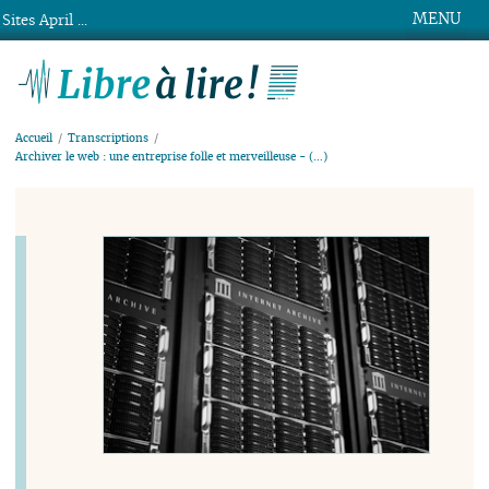
MENU
Sites April ...
Libre à lire !
Accueil
Transcriptions
Archiver le web : une entreprise folle et merveilleuse - (…)