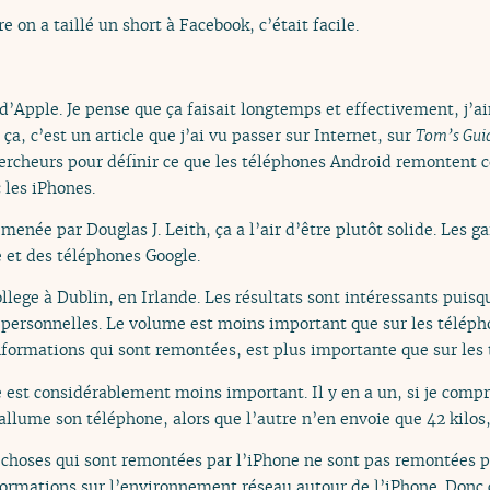
e on a taillé un short à Facebook, c’était facile.
 d’Apple. Je pense que ça faisait longtemps et effectivement, j’a
ça, c’est un article que j’ai vu passer sur Internet, sur
Tom’s Gui
ercheurs pour définir ce que les téléphones Android remontent
 les iPhones.
 menée par Douglas J. Leith, ça a l’air d’être plutôt solide. Les g
 et des téléphones Google.
ollege à Dublin, en Irlande. Les résultats sont intéressants puisq
ersonnelles. Le volume est moins important que sur les téléph
informations qui sont remontées, est plus importante que sur les
 est considérablement moins important. Il y en a un, si je compr
lume son téléphone, alors que l’autre n’en envoie que 42 kilos, 
s choses qui sont remontées par l’iPhone ne sont pas remontées 
ormations sur l’environnement réseau autour de l’iPhone. Donc ç