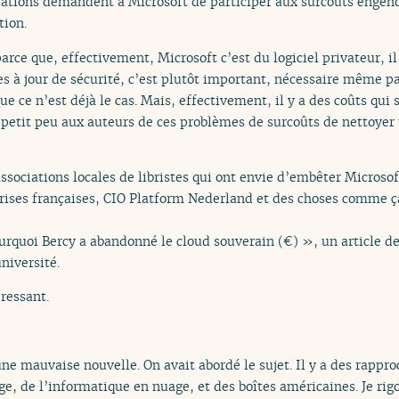
iations demandent à Microsoft de participer aux surcoûts engend
tion.
arce que, effectivement, Microsoft c’est du logiciel privateur, il
 à jour de sécurité, c’est plutôt important, nécessaire même pa
e ce n’est déjà le cas. Mais, effectivement, il y a des coûts qui so
petit peu aux auteurs de ces problèmes de surcoûts de nettoyer u
ssociations locales de libristes qui ont envie d’embêter Microsoft
ises françaises, CIO Platform Nederland et des choses comme ça
urquoi Bercy a abandonné le cloud souverain (€) », un article de
niversité.
éressant.
e mauvaise nouvelle. On avait abordé le sujet. Il y a des rappr
ge, de l’informatique en nuage, et des boîtes américaines. Je rig