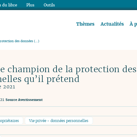
 du libre
Plus
Outils
re à lire !
Thèmes
Actualités
À 
protection des données (…)
le champion de la protection des
elles qu’il prétend
e 2021
021
Source
Avertissement
opriétaires
Vie privée - données personnelles