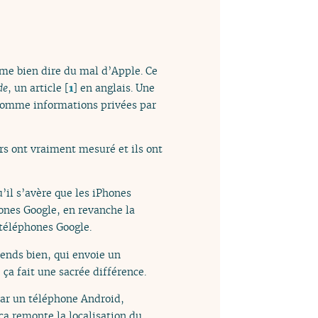
ime bien dire du mal d’Apple. Ce
de
, un article
[
1
]
en anglais. Une
 comme informations privées par
ars ont vraiment mesuré et ils ont
u’il s’avère que les iPhones
ones Google, en revanche la
 téléphones Google.
ends bien, qui envoie un
ça fait une sacrée différence.
par un téléphone Android,
a remonte la localisation du