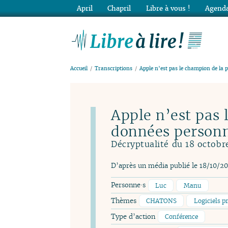
April
Chapril
Libre à vous !
Agenda
Lib
Accueil
Transcriptions
Apple n’est pas le champion de la 
Apple n’est pas 
données personn
Décryptualité du 18 octobr
D’après un média publié le 18/10/2
Personne·s
Luc
Manu
Thèmes
CHATONS
Logiciels pr
Type d’action
Conférence