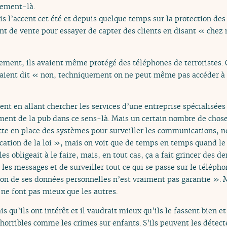
nement-là.
is l’accent cet été et depuis quelque temps sur la protection de
t de vente pour essayer de capter des clients en disant « chez
uement, ils avaient même protégé des téléphones de terroristes. 
vaient dit « non, techniquement on ne peut même pas accéder à 
ratent en allant chercher les services d’une entreprise spécialisées
ment de la pub dans ce sens-là. Mais un certain nombre de choses
mette en place des systèmes pour surveiller les communications,
ication de la loi », mais on voit que de temps en temps quand le
les obligeait à le faire, mais, en tout cas, ça a fait grincer des 
s les messages et de surveiller tout ce qui se passe sur le téléph
ction de ses données personnelles n’est vraiment pas garantie ».
 ne font pas mieux que les autres.
is qu’ils ont intérêt et il vaudrait mieux qu’ils le fassent bien et
 horribles comme les crimes sur enfants. S’ils peuvent les détect