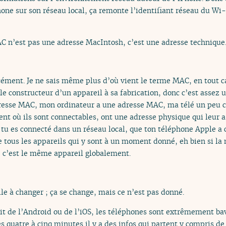
hone sur son réseau local, ça remonte l’identifiant réseau du Wi
AC n’est pas une adresse MacIntosh, c’est une adresse technique
rcément. Je ne sais même plus d’où vient le terme MAC, en tout c
e constructeur d’un appareil à sa fabrication, donc c’est assez un
resse MAC, mon ordinateur a une adresse MAC, ma télé un peu 
ent où ils sont connectables, ont une adresse physique qui leur a
 tu es connecté dans un réseau local, que ton téléphone Apple a c
e tous les appareils qui y sont à un moment donné, eh bien si l
e c’est le même appareil globalement.
ile à changer ; ça se change, mais ce n’est pas donné.
it de l’Android ou de l’iOS, les téléphones sont extrêmement ba
s quatre à cinq minutes il y a des infos qui partent y compris de