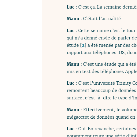
Luc :
C’est ça. La semaine dernièr
Manu :
C’était l’actualité.
Luc :
Cette semaine c’est le tour
qui m’a donné envie de parler de 
étude
[
2
]
a été menée par des ch
rapport aux téléphones iOS, donc
Manu :
C’est une étude qui a été
mis en test des téléphones Apple
Luc :
C’est l’université Trinity C
remontent beaucoup de données p
surface, c’est-à-dire le type d’
Manu :
Effectivement, le volume
mégaoctet de données quand on al
Luc :
Oui. En revanche, certaine
notamment toute une série d’inf