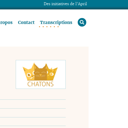
Des initiatives de l’April
rechercher
propos
Contact
Transcriptions