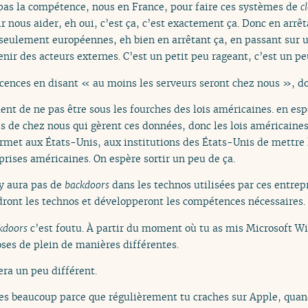
pas la compétence, nous en France, pour faire ces systèmes de
c
nous aider, eh oui, c’est ça, c’est exactement ça. Donc en arrêt
s seulement européennes, eh bien en arrêtant ça, en passant sur 
 venir des acteurs externes. C’est un petit peu rageant, c’est un p
icences en disant « au moins les serveurs seront chez nous », d
nt de ne pas être sous les fourches des lois américaines. en e
es de chez nous qui gèrent ces données, donc les lois américaine
rmet aux États-Unis, aux institutions des États-Unis de mettre 
rises américaines. On espère sortir un peu de ça.
’y aura pas de
backdoors
dans les technos utilisées par ces entrep
ront les technos et développeront les compétences nécessaires.
kdoors
c’est foutu. À partir du moment où tu as mis Microsoft Wi
hoses de plein de manières différentes.
era un peu différent.
mes beaucoup parce que régulièrement tu craches sur Apple, qu