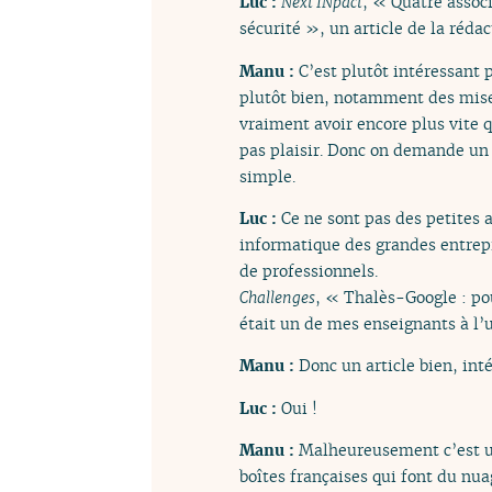
Luc :
Next INpact
, « Quatre assoc
sécurité », un article de la rédac
Manu :
C’est plutôt intéressant p
plutôt bien, notamment des mises
vraiment avoir encore plus vite qu
pas plaisir. Donc on demande un 
simple.
Luc :
Ce ne sont pas des petites a
informatique des grandes entrepr
de professionnels.
Challenges
, « Thalès-Google : po
était un de mes enseignants à l’u
Manu :
Donc un article bien, int
Luc :
Oui !
Manu :
Malheureusement c’est un
boîtes françaises qui font du nua