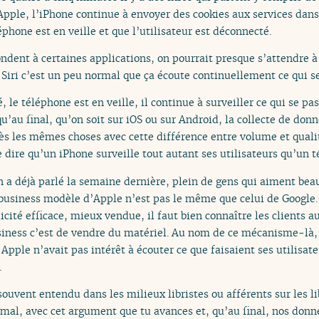
pple, l’iPhone continue à envoyer des cookies aux services dans
phone est en veille et que l’utilisateur est déconnecté.
ndent à certaines applications, on pourrait presque s’attendre à
iri c’est un peu normal que ça écoute continuellement ce qui se
, le téléphone est en veille, il continue à surveiller ce qui se p
qu’au final, qu’on soit sur iOS ou sur Android, la collecte de d
ès les mêmes choses avec cette différence entre volume et qualit
 dire qu’un iPhone surveille tout autant ses utilisateurs qu’un 
n a déjà parlé la semaine dernière, plein de gens qui aiment bea
usiness modèle d’Apple n’est pas le même que celui de Google. 
licité efficace, mieux vendue, il faut bien connaître les clients a
siness c’est de vendre du matériel. Au nom de ce mécanisme-là,
pple n’avait pas intérêt à écouter ce que faisaient ses utilisateu
.
ouvent entendu dans les milieux libristes ou afférents sur les l
mal, avec cet argument que tu avances et, qu’au final, nos don