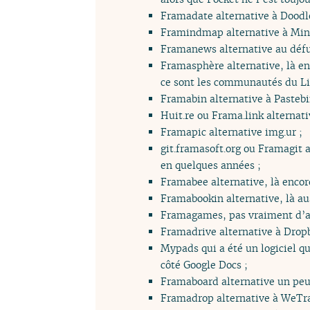
Framadate alternative à Doodle
Framindmap alternative à Mi
Framanews alternative au défu
Framasphère alternative, là en
ce sont les communautés du Lib
Framabin alternative à Pastebi
Huit.re ou Frama.link alternativ
Framapic alternative img.ur ;
git.framasoft.org ou Framagit
en quelques années ;
Framabee alternative, là encor
Framabookin alternative, là aus
Framagames, pas vraiment d’alt
Framadrive alternative à Drop
Mypads qui a été un logiciel q
côté Google Docs ;
Framaboard alternative un peu 
Framadrop alternative à WeTra