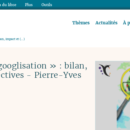
 du libre
Plus
Outils
re à lire !
Thèmes
Actualités
À 
lan, impact et (…)
ooglisation » : bilan,
ctives - Pierre-Yves