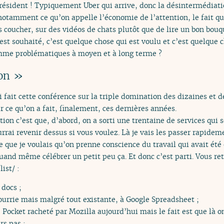
résident ! Typiquement Uber qui arrive, donc la désintermédiatio
 notamment ce qu’on appelle l’économie de l’attention, le fait q
coucher, sur des vidéos de chats plutôt que de lire un bon bouqu
est souhaité, c’est quelque chose qui est voulu et c’est quelque 
mme problématiques à moyen et à long terme ?
on »
i fait cette conférence sur la triple domination des dizaines et des
ur ce qu’on a fait, finalement, ces dernières années.
ion c’est que, d’abord, on a sorti une trentaine de services qui s
ourrai revenir dessus si vous voulez. Là je vais les passer rapidem
 que je voulais qu’on prenne conscience du travail qui avait été
quand même célébrer un petit peu ça. Et donc c’est parti. Vous r
ist/ :
 docs ;
ourrie mais malgré tout existante, à Google Spreadsheet ;
Pocket racheté par Mozilla aujourd’hui mais le fait est que là on
rs pas ;