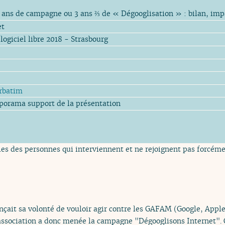
3 ans de campagne ou 3 ans ⅔ de « Dégooglisation » : bilan, impa
et
ogiciel libre 2018 - Strasbourg
rbatim
aporama support de la présentation
es des personnes qui interviennent et ne rejoignent pas forcémen
ait sa volonté de vouloir agir contre les GAFAM (Google, Apple
’association a donc menée la campagne "Dégooglisons Internet". C