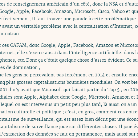
ices de renseignement américain d’un côté, donc la NSA et d’autr
Google, Apple, Facebook, Amazon, Microsoft, Cisco, Yahoo et qu
 effectivement, il faut trouver une parade à cette problématique-
 y avait un véritable problème avec la centralisation d’Internet,
omination :
 ces GAFAM, donc Google, Apple, Facebook, Amazon et Microsof
ernet, elle s’exerce aussi dans l’intelligence artificielle, dans
phones, etc. Donc ça c’était quelque chose d’assez évident. Ce su
pes de domination ;
 les gens ne percevaient pas forcément en 2014 et ensuite enco
inq plus grosses capitalisations boursières mondiales. On voit b
01 il n’y avait que Microsoft qui faisait partie du Top 5 ; en 201
diales sont Apple, Alphabet donc Google, Microsoft, Amazon et 
lequel on est intervenus un petit peu plus tard, là aussi on a un
ation culturelle et politique ; c’est, en gros, comment ces entr
apitalisme de surveillance, qui est assez bien décrit par une é
apitalisme de surveillance joue sur différentes choses. Il joue 
 l’extraction des données se fait en permanence, mais aussi sur