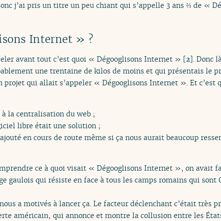
nc j’ai pris un titre un peu chiant qui s’appelle 3 ans ⅔ de « Dé
isons Internet » ?
peler avant tout c’est quoi « Dégooglisons Internet »
[
2
]
. Donc 
blement une trentaine de kilos de moins et qui présentais le pro
Un projet qui allait s’appeler « Dégooglisons Internet ». Et c’est
c à la centralisation du web ;
iciel libre était une solution ;
 rajouté en cours de route même si ça nous aurait beaucoup resse
prendre ce à quoi visait « Dégooglisons Internet », on avait fai
age gaulois qui résiste en face à tous les camps romains qui sont 
ui nous a motivés à lancer ça. Le facteur déclenchant c’était très 
rte américain, qui annonce et montre la collusion entre les Ét