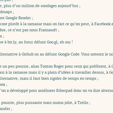
, plus d’un million de sondages aujourd’hui ;
ndmaps ;
nt Google Reader ;
core plutôt à la ramasse mais on fait ce qu’on peut, à Facebook 
re, ce n’est pas nous Framasoft ;
n ;
e à bit.ly, au futur défunt Goo.gl, eh oui !
 alternative à Github ou au défunt Google Code. Vous noterez l
e un peu pourrie, alias Tonton Roger pour ceux qui préfèrent, à 
si à la ramasse mais il y a plein d’idées à travailler dessus, à G
ernative, mais il faut bien rigoler de temps en temps ;
box ;
u’on a développé pour améliorer Etherpad donc on va dire alterna
pourrie, plus puissante mais moins jolie, à Trello ;
nsfer ;