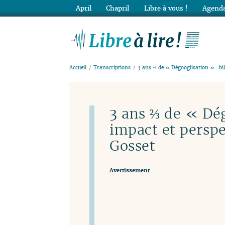
April
Chapril
Libre à vous !
Agenda
Lib
Accueil
Transcriptions
3 ans ⅔ de « Dégooglisation » : bi
3 ans ⅔ de « Dég
impact et perspe
Gosset
Avertissement