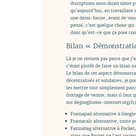
disruptions nous dirait notre p
qu’aujourd’hui, en travaillant
une demi-heure, avant de vous 
pensé, c’est quelque chose qui 
donc qu’est-ce que ça pose co
Bilan « Démonstrati
Là je ne reviens pas parce que j’a
c’était plutôt de faire un bilan s
Le bilan de cet aspect démonstrat
décentralisés et solidaires, je p
les mettre tout simplement parce
frottage de ventre, mais il faut 
sur degooglisons-internet.org/fr/l
Framapad alternative à Google
Framacalc alternative, toute p
Farmabag alternative à Pocket, 
alors que Pocket ne l’est toujou