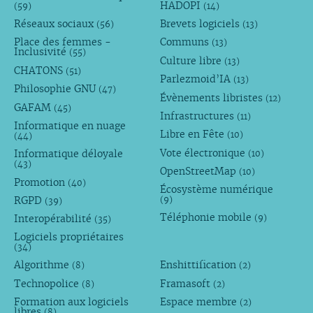
HADOPI
(59)
(14)
Réseaux sociaux
Brevets logiciels
(56)
(13)
Place des femmes -
Communs
(13)
Inclusivité
(55)
Culture libre
(13)
CHATONS
(51)
Parlezmoid’IA
(13)
Philosophie GNU
(47)
Évènements libristes
(12)
GAFAM
(45)
Infrastructures
(11)
Informatique en nuage
Libre en Fête
(10)
(44)
Vote électronique
Informatique déloyale
(10)
(43)
OpenStreetMap
(10)
Promotion
(40)
Écosystème numérique
RGPD
(9)
(39)
Téléphonie mobile
Interopérabilité
(9)
(35)
Logiciels propriétaires
(34)
Algorithme
Enshittification
(8)
(2)
Technopolice
Framasoft
(8)
(2)
Formation aux logiciels
Espace membre
(2)
libres
(8)