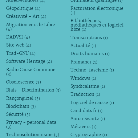
AdieuWindows
Ordinateur quantique
(4)
(1)
Géopolitique
Facturation électronique
(4)
(1)
Créativité - Art
(4)
Bibliothèques,
Migration vers le Libre
médiathèques et logiciel
libre
(4)
(1)
DADVSI
Transcriptions
(4)
(1)
Site web
Actualité
(4)
(1)
Trad-GNU
Droits humains
(4)
(1)
Software Heritage
Framanet
(4)
(1)
Radio Cause Commune
Techno-fascisme
(1)
(3)
Windows
(1)
Obsolescence
(3)
Syndicalisme
(1)
Biais - Discrimination
(3)
Traduction
(1)
Rançongiciel
(3)
Logiciel de caisse
(1)
Blockchain
(3)
Candidats.fr
(1)
Sécurité
(3)
Aaron Swartz
(1)
Privacy - personal data
Métavers
(3)
(1)
Technosolutionnisme
Cryptographie
(3)
(1)