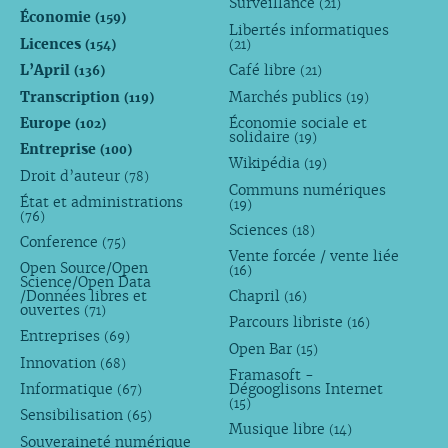
Surveillance
(21)
Économie
(159)
Libertés informatiques
Licences
(154)
(21)
L’April
Café libre
(136)
(21)
Transcription
Marchés publics
(119)
(19)
Europe
Économie sociale et
(102)
solidaire
(19)
Entreprise
(100)
Wikipédia
(19)
Droit d’auteur
(78)
Communs numériques
État et administrations
(19)
(76)
Sciences
(18)
Conference
(75)
Vente forcée / vente liée
Open Source/Open
(16)
Science/Open Data
/Données libres et
Chapril
(16)
ouvertes
(71)
Parcours libriste
(16)
Entreprises
(69)
Open Bar
(15)
Innovation
(68)
Framasoft -
Informatique
Dégooglisons Internet
(67)
(15)
Sensibilisation
(65)
Musique libre
(14)
Souveraineté numérique