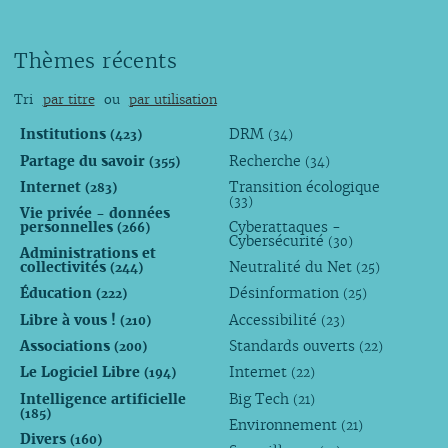
Thèmes récents
Tri
par titre
ou
par utilisation
Institutions
DRM
(423)
(34)
Partage du savoir
Recherche
(355)
(34)
Internet
Transition écologique
(283)
(33)
Vie privée - données
personnelles
Cyberattaques -
(266)
Cybersécurité
(30)
Administrations et
collectivités
Neutralité du Net
(244)
(25)
Éducation
Désinformation
(222)
(25)
Libre à vous !
Accessibilité
(210)
(23)
Associations
Standards ouverts
(200)
(22)
Le Logiciel Libre
Internet
(194)
(22)
Intelligence artificielle
Big Tech
(21)
(185)
Environnement
(21)
Divers
(160)