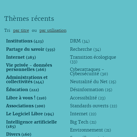
Thèmes récents
Tri
par titre
ou
par utilisation
Institutions
DRM
(423)
(34)
Partage du savoir
Recherche
(355)
(34)
Internet
Transition écologique
(283)
(33)
Vie privée - données
personnelles
Cyberattaques -
(266)
Cybersécurité
(30)
Administrations et
collectivités
Neutralité du Net
(244)
(25)
Éducation
Désinformation
(222)
(25)
Libre à vous !
Accessibilité
(210)
(23)
Associations
Standards ouverts
(200)
(22)
Le Logiciel Libre
Internet
(194)
(22)
Intelligence artificielle
Big Tech
(21)
(185)
Environnement
(21)
Divers
(160)