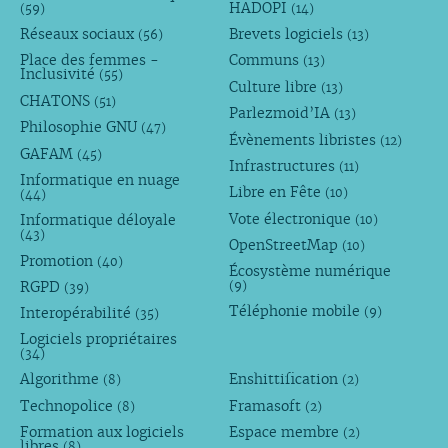
HADOPI
(59)
(14)
Réseaux sociaux
Brevets logiciels
(56)
(13)
Place des femmes -
Communs
(13)
Inclusivité
(55)
Culture libre
(13)
CHATONS
(51)
Parlezmoid’IA
(13)
Philosophie GNU
(47)
Évènements libristes
(12)
GAFAM
(45)
Infrastructures
(11)
Informatique en nuage
Libre en Fête
(10)
(44)
Vote électronique
Informatique déloyale
(10)
(43)
OpenStreetMap
(10)
Promotion
(40)
Écosystème numérique
RGPD
(9)
(39)
Téléphonie mobile
Interopérabilité
(9)
(35)
Logiciels propriétaires
(34)
Algorithme
Enshittification
(8)
(2)
Technopolice
Framasoft
(8)
(2)
Formation aux logiciels
Espace membre
(2)
libres
(8)