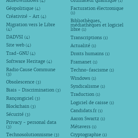
AdieuWindows
Ordinateur quantique
(4)
(1)
Géopolitique
Facturation électronique
(4)
(1)
Créativité - Art
(4)
Bibliothèques,
Migration vers le Libre
médiathèques et logiciel
libre
(4)
(1)
DADVSI
Transcriptions
(4)
(1)
Site web
Actualité
(4)
(1)
Trad-GNU
Droits humains
(4)
(1)
Software Heritage
Framanet
(4)
(1)
Radio Cause Commune
Techno-fascisme
(1)
(3)
Windows
(1)
Obsolescence
(3)
Syndicalisme
(1)
Biais - Discrimination
(3)
Traduction
(1)
Rançongiciel
(3)
Logiciel de caisse
(1)
Blockchain
(3)
Candidats.fr
(1)
Sécurité
(3)
Aaron Swartz
(1)
Privacy - personal data
Métavers
(3)
(1)
Technosolutionnisme
Cryptographie
(3)
(1)