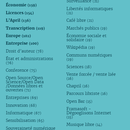
Surveillance
(21)
Économie
(159)
Libertés informatiques
Licences
(154)
(21)
L’April
Café libre
(136)
(21)
Transcription
Marchés publics
(119)
(19)
Europe
Économie sociale et
(102)
solidaire
(19)
Entreprise
(100)
Wikipédia
(19)
Droit d’auteur
(78)
Communs numériques
État et administrations
(19)
(76)
Sciences
(18)
Conference
(75)
Vente forcée / vente liée
Open Source/Open
(16)
Science/Open Data
/Données libres et
Chapril
(16)
ouvertes
(71)
Parcours libriste
(16)
Entreprises
(69)
Open Bar
(15)
Innovation
(68)
Framasoft -
Informatique
Dégooglisons Internet
(67)
(15)
Sensibilisation
(65)
Musique libre
(14)
Souveraineté numérique