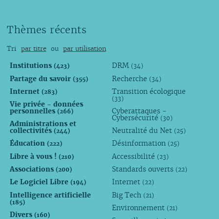
Thèmes récents
Tri
par titre
ou
par utilisation
Institutions
DRM
(423)
(34)
Partage du savoir
Recherche
(355)
(34)
Internet
Transition écologique
(283)
(33)
Vie privée - données
personnelles
Cyberattaques -
(266)
Cybersécurité
(30)
Administrations et
collectivités
Neutralité du Net
(244)
(25)
Éducation
Désinformation
(222)
(25)
Libre à vous !
Accessibilité
(210)
(23)
Associations
Standards ouverts
(200)
(22)
Le Logiciel Libre
Internet
(194)
(22)
Intelligence artificielle
Big Tech
(21)
(185)
Environnement
(21)
Divers
(160)