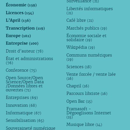
Surveillance
(21)
Économie
(159)
Libertés informatiques
Licences
(154)
(21)
L’April
Café libre
(136)
(21)
Transcription
Marchés publics
(119)
(19)
Europe
Économie sociale et
(102)
solidaire
(19)
Entreprise
(100)
Wikipédia
(19)
Droit d’auteur
(78)
Communs numériques
État et administrations
(19)
(76)
Sciences
(18)
Conference
(75)
Vente forcée / vente liée
Open Source/Open
(16)
Science/Open Data
/Données libres et
Chapril
(16)
ouvertes
(71)
Parcours libriste
(16)
Entreprises
(69)
Open Bar
(15)
Innovation
(68)
Framasoft -
Informatique
Dégooglisons Internet
(67)
(15)
Sensibilisation
(65)
Musique libre
(14)
Souveraineté numérique