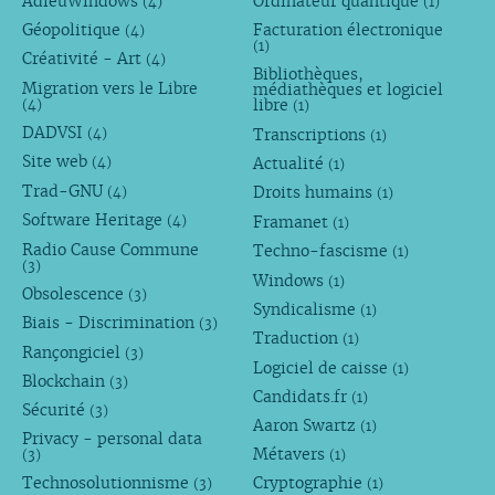
AdieuWindows
Ordinateur quantique
(4)
(1)
Géopolitique
Facturation électronique
(4)
(1)
Créativité - Art
(4)
Bibliothèques,
Migration vers le Libre
médiathèques et logiciel
libre
(4)
(1)
DADVSI
Transcriptions
(4)
(1)
Site web
Actualité
(4)
(1)
Trad-GNU
Droits humains
(4)
(1)
Software Heritage
Framanet
(4)
(1)
Radio Cause Commune
Techno-fascisme
(1)
(3)
Windows
(1)
Obsolescence
(3)
Syndicalisme
(1)
Biais - Discrimination
(3)
Traduction
(1)
Rançongiciel
(3)
Logiciel de caisse
(1)
Blockchain
(3)
Candidats.fr
(1)
Sécurité
(3)
Aaron Swartz
(1)
Privacy - personal data
Métavers
(3)
(1)
Technosolutionnisme
Cryptographie
(3)
(1)