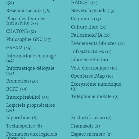
HADOPI
(59)
(14)
Réseaux sociaux
Brevets logiciels
(56)
(13)
Place des femmes -
Communs
(13)
Inclusivité
(55)
Culture libre
(13)
CHATONS
(51)
Parlezmoid’IA
(13)
Philosophie GNU
(47)
Évènements libristes
(12)
GAFAM
(45)
Infrastructures
(11)
Informatique en nuage
Libre en Fête
(10)
(44)
Vote électronique
Informatique déloyale
(10)
(43)
OpenStreetMap
(10)
Promotion
(40)
Écosystème numérique
RGPD
(9)
(39)
Téléphonie mobile
Interopérabilité
(9)
(35)
Logiciels propriétaires
(34)
Algorithme
Enshittification
(8)
(2)
Technopolice
Framasoft
(8)
(2)
Formation aux logiciels
Espace membre
(2)
libres
(8)