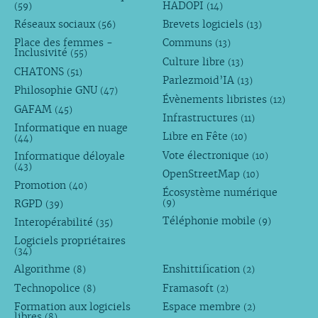
HADOPI
(59)
(14)
Réseaux sociaux
Brevets logiciels
(56)
(13)
Place des femmes -
Communs
(13)
Inclusivité
(55)
Culture libre
(13)
CHATONS
(51)
Parlezmoid’IA
(13)
Philosophie GNU
(47)
Évènements libristes
(12)
GAFAM
(45)
Infrastructures
(11)
Informatique en nuage
Libre en Fête
(10)
(44)
Vote électronique
Informatique déloyale
(10)
(43)
OpenStreetMap
(10)
Promotion
(40)
Écosystème numérique
RGPD
(9)
(39)
Téléphonie mobile
Interopérabilité
(9)
(35)
Logiciels propriétaires
(34)
Algorithme
Enshittification
(8)
(2)
Technopolice
Framasoft
(8)
(2)
Formation aux logiciels
Espace membre
(2)
libres
(8)