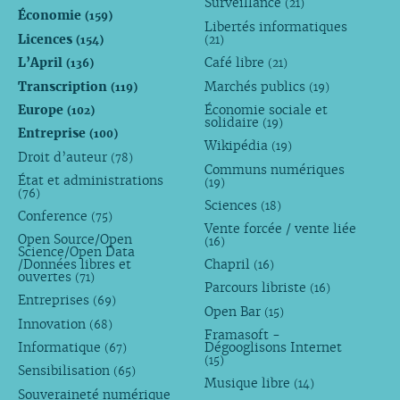
Surveillance
(21)
Économie
(159)
Libertés informatiques
Licences
(154)
(21)
L’April
Café libre
(136)
(21)
Transcription
Marchés publics
(119)
(19)
Europe
Économie sociale et
(102)
solidaire
(19)
Entreprise
(100)
Wikipédia
(19)
Droit d’auteur
(78)
Communs numériques
État et administrations
(19)
(76)
Sciences
(18)
Conference
(75)
Vente forcée / vente liée
Open Source/Open
(16)
Science/Open Data
/Données libres et
Chapril
(16)
ouvertes
(71)
Parcours libriste
(16)
Entreprises
(69)
Open Bar
(15)
Innovation
(68)
Framasoft -
Informatique
Dégooglisons Internet
(67)
(15)
Sensibilisation
(65)
Musique libre
(14)
Souveraineté numérique