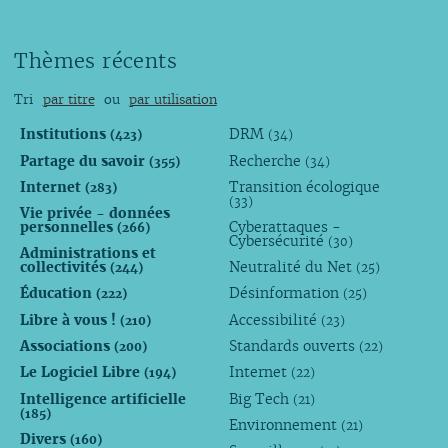
Thèmes récents
Tri
par titre
ou
par utilisation
Institutions
DRM
(423)
(34)
Partage du savoir
Recherche
(355)
(34)
Internet
Transition écologique
(283)
(33)
Vie privée - données
personnelles
Cyberattaques -
(266)
Cybersécurité
(30)
Administrations et
collectivités
Neutralité du Net
(244)
(25)
Éducation
Désinformation
(222)
(25)
Libre à vous !
Accessibilité
(210)
(23)
Associations
Standards ouverts
(200)
(22)
Le Logiciel Libre
Internet
(194)
(22)
Intelligence artificielle
Big Tech
(21)
(185)
Environnement
(21)
Divers
(160)