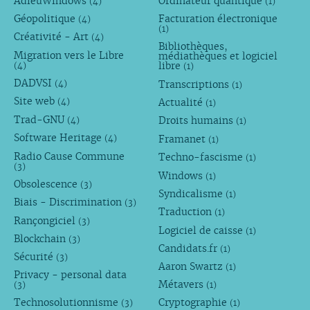
AdieuWindows
Ordinateur quantique
(4)
(1)
Géopolitique
Facturation électronique
(4)
(1)
Créativité - Art
(4)
Bibliothèques,
Migration vers le Libre
médiathèques et logiciel
libre
(4)
(1)
DADVSI
Transcriptions
(4)
(1)
Site web
Actualité
(4)
(1)
Trad-GNU
Droits humains
(4)
(1)
Software Heritage
Framanet
(4)
(1)
Radio Cause Commune
Techno-fascisme
(1)
(3)
Windows
(1)
Obsolescence
(3)
Syndicalisme
(1)
Biais - Discrimination
(3)
Traduction
(1)
Rançongiciel
(3)
Logiciel de caisse
(1)
Blockchain
(3)
Candidats.fr
(1)
Sécurité
(3)
Aaron Swartz
(1)
Privacy - personal data
Métavers
(3)
(1)
Technosolutionnisme
Cryptographie
(3)
(1)