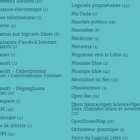
ements libristes
(12)
Logiciels propriétaires
(34)
ration électronique
(1)
Ma Dada
(2)
ses informations
(2)
Marchés publics
(19)
verse
(5)
Mastodon
(8)
tion aux logiciels libres
(8)
Médecine
(1)
isseurs d’accès à Internet
iatifs
Métavers
(1)
(1)
anet
Migration vers le Libre
(1)
(4)
asoft
Monnaie libre
(2)
(1)
soft - Collectivisons
Musique libre
(14)
net / Convivialisons Internet
Neutralité du Net
(25)
Obsolescence
asoft - Dégooglisons
(3)
rnet
(15)
Open Bar
(15)
aspace
(1)
Open Source/Open Science/Ope
Data /Données libres et ouvert
AM
(45)
(71)
olitique
(4)
OpenStreetMap
(10)
e de libriste
(1)
Ordinateur quantique
(1)
OPI
(14)
Pacte du Logiciel Libre
(2)