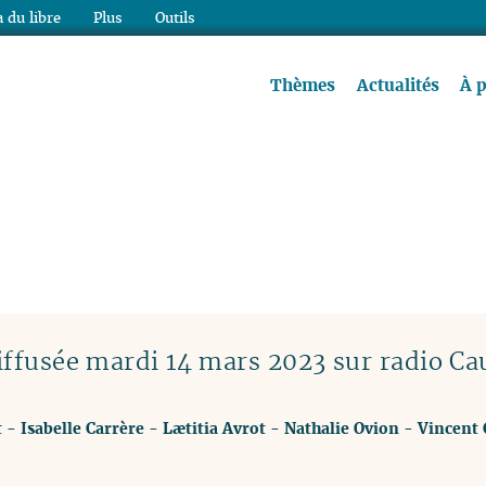
 du libre
Plus
Outils
re à lire !
Thèmes
Actualités
À 
ffusée mardi 14 mars 2023 sur radio Ca
t
-
Isabelle Carrère
-
Lætitia Avrot
-
Nathalie Ovion
-
Vincent