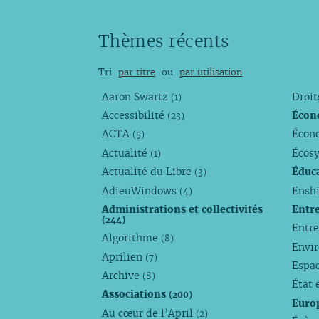
Thèmes récents
Tri
par titre
ou
par utilisation
Aaron Swartz
Droi
(1)
Accessibilité
Écon
(23)
ACTA
Écono
(5)
Actualité
Écos
(1)
Actualité du Libre
Éduc
(3)
AdieuWindows
Enshi
(4)
Administrations et collectivités
Entr
(244)
Entr
Algorithme
(8)
Envi
Aprilien
(7)
Espa
Archive
(8)
État 
Associations
(200)
Euro
Au cœur de l’April
(2)