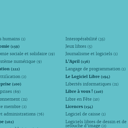
ts humains
Interopérabilité
(1)
(35)
omie
Jeux libres
(159)
(5)
mie sociale et solidaire
Journalisme et logiciels
(19)
(1)
ystème numérique
L’April
(9)
(136)
ation
Langage de programmation
(222)
(1)
ttification
Le Logiciel Libre
(2)
(194)
eprise
Libertés informatiques
(100)
(21)
eprises
Libre à vous !
(69)
(210)
ronnement
Libre en Fête
(21)
(10)
ce membre
Licences
(2)
(154)
et administrations
Logiciel de caisse
(76)
(1)
pe
Logiciels libres de dessin et de
(102)
retouche d’image
(2)