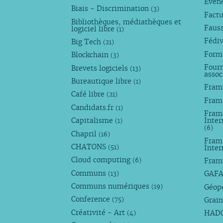
Évèn
Biais - Discrimination
(3)
Factu
Bibliothèques, médiathèques et
Faus
logiciel libre
(1)
Fédi
Big Tech
(21)
Forma
Blockchain
(3)
Fourn
Brevets logiciels
(13)
assoc
Bureautique libre
(1)
Fram
Café libre
(21)
Fram
Candidats.fr
(1)
Frama
Capitalisme
Inter
(1)
(6)
Chapril
(16)
Fram
CHATONS
Inte
(51)
Cloud computing
Fram
(6)
Communs
GAF
(13)
Communs numériques
Géop
(19)
Conference
Grain
(75)
Créativité - Art
HAD
(4)