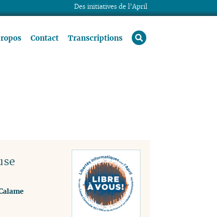
Des initiatives de l’April
rechercher
propos
Contact
Transcriptions
use
 Calame