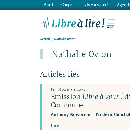
April
Chapril
Libre à vous !
Agenda
Lib
Accueil
Nathalie Ovion
Nathalie Ovion
Articles liés
Lundi 20 mars 2023
Émission
Libre à vous !
di
Commune
Anthony Nowocien
-
Frédéric Couche
Lire