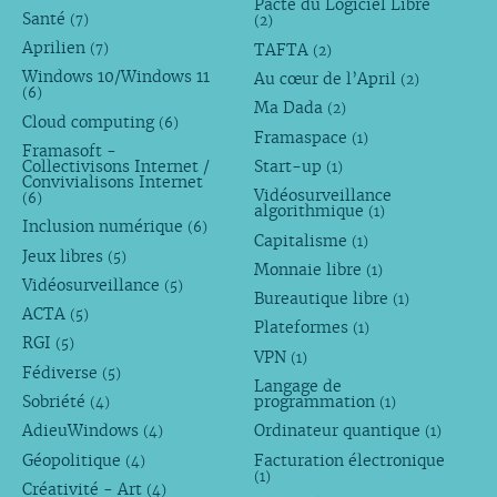
Pacte du Logiciel Libre
Santé
(7)
(2)
Aprilien
TAFTA
(7)
(2)
Windows 10/Windows 11
Au cœur de l’April
(2)
(6)
Ma Dada
(2)
Cloud computing
(6)
Framaspace
(1)
Framasoft -
Collectivisons Internet /
Start-up
(1)
Convivialisons Internet
Vidéosurveillance
(6)
algorithmique
(1)
Inclusion numérique
(6)
Capitalisme
(1)
Jeux libres
(5)
Monnaie libre
(1)
Vidéosurveillance
(5)
Bureautique libre
(1)
ACTA
(5)
Plateformes
(1)
RGI
(5)
VPN
(1)
Fédiverse
(5)
Langage de
Sobriété
programmation
(4)
(1)
AdieuWindows
Ordinateur quantique
(4)
(1)
Géopolitique
Facturation électronique
(4)
(1)
Créativité - Art
(4)