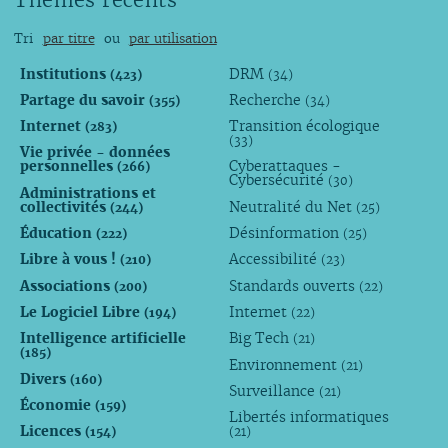
Thèmes récents
Tri
par titre
ou
par utilisation
Institutions
DRM
(423)
(34)
Partage du savoir
Recherche
(355)
(34)
Internet
Transition écologique
(283)
(33)
Vie privée - données
personnelles
Cyberattaques -
(266)
Cybersécurité
(30)
Administrations et
collectivités
Neutralité du Net
(244)
(25)
Éducation
Désinformation
(222)
(25)
Libre à vous !
Accessibilité
(210)
(23)
Associations
Standards ouverts
(200)
(22)
Le Logiciel Libre
Internet
(194)
(22)
Intelligence artificielle
Big Tech
(21)
(185)
Environnement
(21)
Divers
(160)
Surveillance
(21)
Économie
(159)
Libertés informatiques
Licences
(154)
(21)