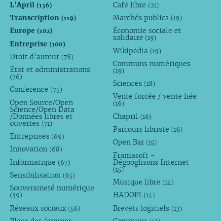
L’April
Café libre
(136)
(21)
Transcription
Marchés publics
(119)
(19)
Europe
Économie sociale et
(102)
solidaire
(19)
Entreprise
(100)
Wikipédia
(19)
Droit d’auteur
(78)
Communs numériques
État et administrations
(19)
(76)
Sciences
(18)
Conference
(75)
Vente forcée / vente liée
Open Source/Open
(16)
Science/Open Data
/Données libres et
Chapril
(16)
ouvertes
(71)
Parcours libriste
(16)
Entreprises
(69)
Open Bar
(15)
Innovation
(68)
Framasoft -
Informatique
Dégooglisons Internet
(67)
(15)
Sensibilisation
(65)
Musique libre
(14)
Souveraineté numérique
HADOPI
(59)
(14)
Réseaux sociaux
Brevets logiciels
(56)
(13)
Place des femmes -
Communs