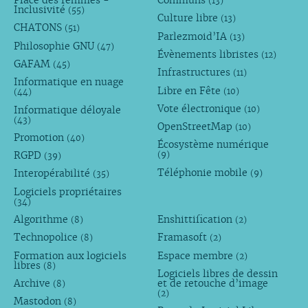
(13)
Inclusivité
(55)
Culture libre
(13)
CHATONS
(51)
Parlezmoid’IA
(13)
Philosophie GNU
(47)
Évènements libristes
(12)
GAFAM
(45)
Infrastructures
(11)
Informatique en nuage
Libre en Fête
(10)
(44)
Vote électronique
Informatique déloyale
(10)
(43)
OpenStreetMap
(10)
Promotion
(40)
Écosystème numérique
RGPD
(9)
(39)
Téléphonie mobile
Interopérabilité
(9)
(35)
Logiciels propriétaires
(34)
Algorithme
Enshittification
(8)
(2)
Technopolice
Framasoft
(8)
(2)
Formation aux logiciels
Espace membre
(2)
libres
(8)
Logiciels libres de dessin
Archive
et de retouche d’image
(8)
(2)
Mastodon
(8)