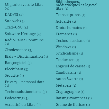
Bibliothèques,
Migration vers le Libre
médiathèques et logiciel
libre
(4)
(1)
DADVSI
Transcriptions
(4)
(1)
Site web
Actualité
(4)
(1)
Trad-GNU
Droits humains
(4)
(1)
Software Heritage
Framanet
(4)
(1)
Radio Cause Commune
Techno-fascisme
(1)
(3)
Windows
(1)
Obsolescence
(3)
Syndicalisme
(1)
Biais - Discrimination
(3)
Traduction
(1)
Rançongiciel
(3)
Logiciel de caisse
(1)
Blockchain
(3)
Candidats.fr
(1)
Sécurité
(3)
Aaron Swartz
(1)
Privacy - personal data
Métavers
(3)
(1)
Technosolutionnisme
Cryptographie
(3)
(1)
Podcasting
Raising awareness
(3)
(1)
Actualité du Libre
Graine de libriste
(3)
(1)