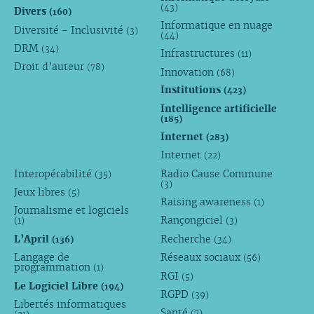
(43)
Divers
(160)
Informatique en nuage
Diversité - Inclusivité
(3)
(44)
DRM
(34)
Infrastructures
(11)
Droit d’auteur
(78)
Innovation
(68)
Institutions
(423)
Intelligence artificielle
(185)
Internet
(283)
Internet
(22)
Interopérabilité
Radio Cause Commune
(35)
(3)
Jeux libres
(5)
Raising awareness
(1)
Journalisme et logiciels
Rançongiciel
(1)
(3)
L’April
Recherche
(136)
(34)
Langage de
Réseaux sociaux
(56)
programmation
(1)
RGI
(5)
Le Logiciel Libre
(194)
RGPD
(39)
Libertés informatiques
Santé
(7)