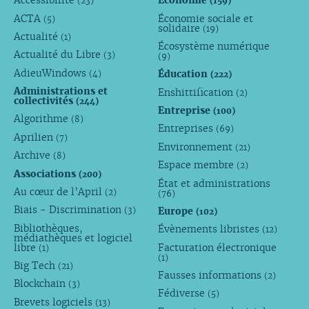
Accessibilité
Économie
(23)
(159)
ACTA
Économie sociale et
(5)
solidaire
(19)
Actualité
(1)
Écosystème numérique
Actualité du Libre
(3)
(9)
AdieuWindows
Éducation
(4)
(222)
Administrations et
Enshittification
(2)
collectivités
(244)
Entreprise
(100)
Algorithme
(8)
Entreprises
(69)
Aprilien
(7)
Environnement
(21)
Archive
(8)
Espace membre
(2)
Associations
(200)
État et administrations
Au cœur de l’April
(2)
(76)
Biais - Discrimination
Europe
(3)
(102)
Bibliothèques,
Évènements libristes
(12)
médiathèques et logiciel
libre
Facturation électronique
(1)
(1)
Big Tech
(21)
Fausses informations
(2)
Blockchain
(3)
Fédiverse
(5)
Brevets logiciels
(13)