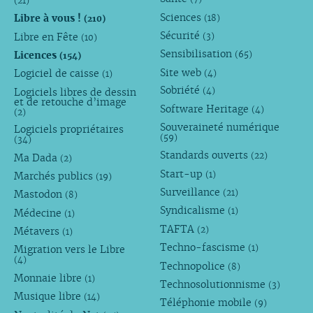
(21)
Sciences
Libre à vous !
(18)
(210)
Sécurité
Libre en Fête
(3)
(10)
Sensibilisation
Licences
(65)
(154)
Site web
Logiciel de caisse
(4)
(1)
Sobriété
Logiciels libres de dessin
(4)
et de retouche d’image
Software Heritage
(4)
(2)
Souveraineté numérique
Logiciels propriétaires
(59)
(34)
Standards ouverts
(22)
Ma Dada
(2)
Start-up
(1)
Marchés publics
(19)
Surveillance
(21)
Mastodon
(8)
Syndicalisme
(1)
Médecine
(1)
TAFTA
(2)
Métavers
(1)
Techno-fascisme
(1)
Migration vers le Libre
(4)
Technopolice
(8)
Monnaie libre
(1)
Technosolutionnisme
(3)
Musique libre
(14)
Téléphonie mobile
(9)