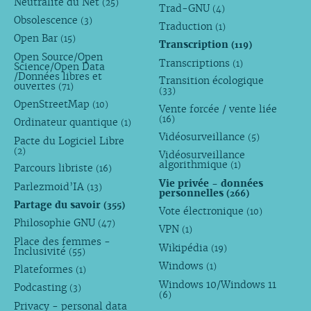
Neutralité du Net
(25)
Trad-GNU
(4)
Obsolescence
(3)
Traduction
(1)
Open Bar
(15)
Transcription
(119)
Open Source/Open
Transcriptions
(1)
Science/Open Data
/Données libres et
Transition écologique
ouvertes
(71)
(33)
OpenStreetMap
(10)
Vente forcée / vente liée
(16)
Ordinateur quantique
(1)
Vidéosurveillance
(5)
Pacte du Logiciel Libre
(2)
Vidéosurveillance
algorithmique
(1)
Parcours libriste
(16)
Vie privée - données
Parlezmoid’IA
(13)
personnelles
(266)
Partage du savoir
(355)
Vote électronique
(10)
Philosophie GNU
(47)
VPN
(1)
Place des femmes -
Wikipédia
(19)
Inclusivité
(55)
Windows
(1)
Plateformes
(1)
Windows 10/Windows 11
Podcasting
(3)
(6)
Privacy - personal data