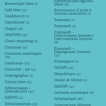
Formation aux logiciels
Bureautique libre
libres
(1)
(8)
Café libre
Fournisseurs d’accès à
(21)
Internet associatifs
(1)
Candidats.fr
(1)
Framanet
(1)
Capitalisme
(1)
Framasoft
(2)
Chapril
(16)
Framasoft -
CHATONS
(51)
Collectivisons Internet /
Convivialisons Internet
Cloud computing
(6)
(6)
Communs
(13)
Framasoft -
Dégooglisons Internet
Communs numériques
(15)
(19)
Framaspace
(1)
Conference
(75)
GAFAM
(45)
Créativité - Art
(4)
Géopolitique
(4)
Cryptographie
(1)
Graine de libriste
(1)
Culture libre
(13)
HADOPI
(14)
Cyberattaques -
Cybersécurité
(30)
Inclusion numérique
(6)
DADVSI
(4)
Informatique
(67)
Désinformation
(25)
Informatique déloyale